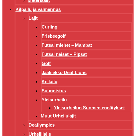
Materiaalit
Kilpailu ja valmennus
Lajit
Curling
Frisbeegolf
Futsal miehet – Mambat
Futsal naiset – Pipsat
Golf
Jääkiekko Deaf Lions
Keilailu
Suunnistus
Yleisurheilu
Yleisurheilun Suomen ennätykset
Muut Urheilulajit
Deaflympics
Urheilijalle