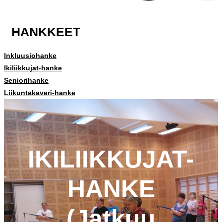
HANKKEET
Inkluusiohanke
Ikiliikkujat-hanke
Seniorihanke
Liikuntakaveri-hanke
IKILIIKKUJAT-
HANKE
(Jatkuu