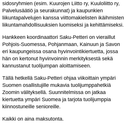
sidosryhmien (esim. Kuurojen Liitto ry, Kuuloliitto ry,
Palvelusäätiö ja seurakunnat) ja kaupunkien
liikuntapalvelujen kanssa viittomakielisten ikäihmisten
liikuntamahdollisuuksien luomiseksi ja kehittämiseksi.
Hankkeen koordinaattori Saku-Petteri on vieraillut
Pohjois-Suomessa, Pohjanmaan, Kainuun ja Savon
eri kaupungeissa osana hyvinvointikiertuetta, jossa
hän on kertonut hyvinvoinnin merkityksestä sekä
kannustanut tuolijumpan aloittamiseen.
Tällä hetkellä Saku-Petteri ohjaa viikoittain ympäri
Suomen osallistujille mukavia tuolijumppahetkiä
Zoomin välityksellä. Suunnitelmissa on jatkaa
kiertuetta ympäri Suomea ja tarjota tuolijumppia
kiinnostuneille senioreille.
Kaikki on aina maksutonta.