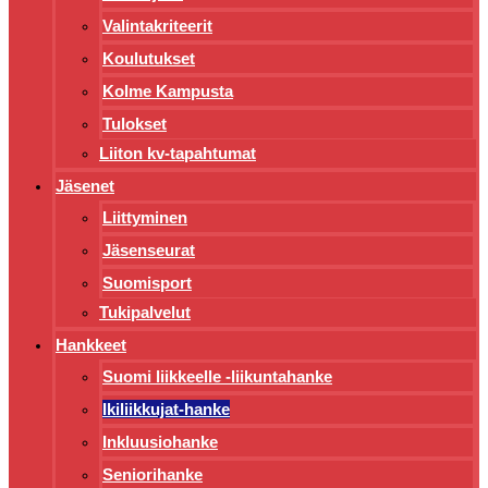
Valintakriteerit
Koulutukset
Kolme Kampusta
Tulokset
Liiton kv-tapahtumat
Jäsenet
Liittyminen
Jäsenseurat
Suomisport
Tukipalvelut
Hankkeet
Suomi liikkeelle -liikuntahanke
Ikiliikkujat-hanke
Inkluusiohanke
Seniorihanke