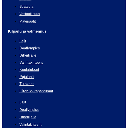
Strategia
Vastuullisuus
Materiaalit
Kilpailu ja valmennus
Lajit
Deaflympics
Urheilijalle
Valintakriteerit
Koulutukset
Pajulahti
Tulokset
Liiton kv-tapahtumat
Lajit
Deaflympics
Urheilijalle
Valintakriteerit