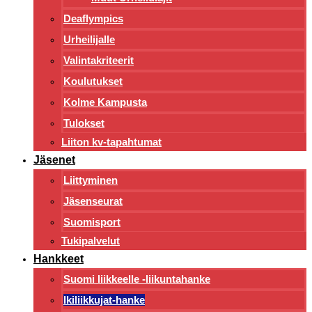
Deaflympics
Urheilijalle
Valintakriteerit
Koulutukset
Kolme Kampusta
Tulokset
Liiton kv-tapahtumat
Jäsenet
Liittyminen
Jäsenseurat
Suomisport
Tukipalvelut
Hankkeet
Suomi liikkeelle -liikuntahanke
Ikiliikkujat-hanke