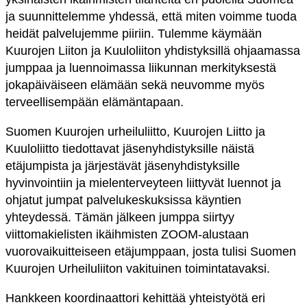
ja suunnittelemme yhdessä, että miten voimme tuoda
heidät palvelujemme piiriin. Tulemme käymään
Kuurojen Liiton ja Kuuloliiton yhdistyksillä ohjaamassa
jumppaa ja luennoimassa liikunnan merkityksestä
jokapäiväiseen elämään sekä neuvomme myös
terveellisempään elämäntapaan.
Suomen Kuurojen urheiluliitto, Kuurojen Liitto ja
Kuuloliitto tiedottavat jäsenyhdistyksille näistä
etäjumpista ja järjestävät jäsenyhdistyksille
hyvinvointiin ja mielenterveyteen liittyvät luennot ja
ohjatut jumpat palvelukeskuksissa käyntien
yhteydessä. Tämän jälkeen jumppa siirtyy
viittomakielisten ikäihmisten ZOOM-alustaan
vuorovaikuitteiseen etäjumppaan, josta tulisi Suomen
Kuurojen Urheiluliiton vakituinen toimintatavaksi.
Hankkeen koordinaattori kehittää yhteistyötä eri