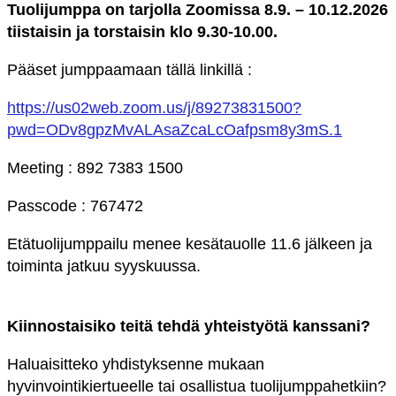
Tuolijumppa on tarjolla Zoomissa 8.9. – 10.12.2026
tiistaisin ja torstaisin klo 9.30-10.00.
Pääset jumppaamaan tällä linkillä :
https://us02web.zoom.us/j/89273831500?
pwd=ODv8gpzMvALAsaZcaLcOafpsm8y3mS.1
Meeting : 892 7383 1500
Passcode : 767472
Etätuolijumppailu menee kesätauolle 11.6 jälkeen ja
toiminta jatkuu syyskuussa.
Kiinnostaisiko teitä tehdä yhteistyötä kanssani?
Haluaisitteko yhdistyksenne mukaan
hyvinvointikiertueelle tai osallistua tuolijumppahetkiin?