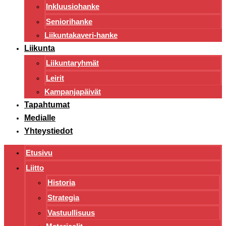
Inkluusiohanke
Seniorihanke
Liikuntakaveri-hanke
Liikunta
Liikuntaryhmät
Leirit
Kampanjapäivät
Tapahtumat
Medialle
Yhteystiedot
Etusivu
Liitto
Historia
Strategia
Vastuullisuus