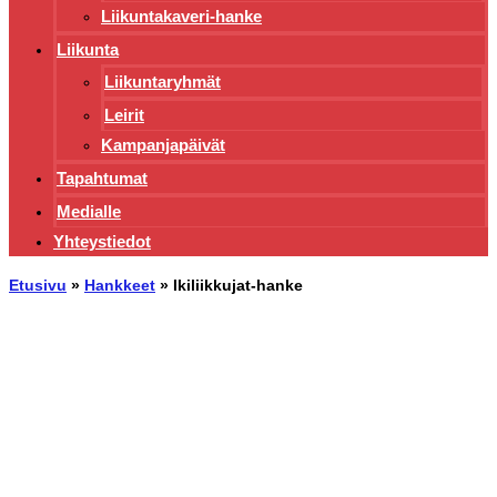
Liikuntakaveri-hanke
Liikunta
Liikuntaryhmät
Leirit
Kampanjapäivät
Tapahtumat
Medialle
Yhteystiedot
Etusivu
»
Hankkeet
»
Ikiliikkujat-hanke