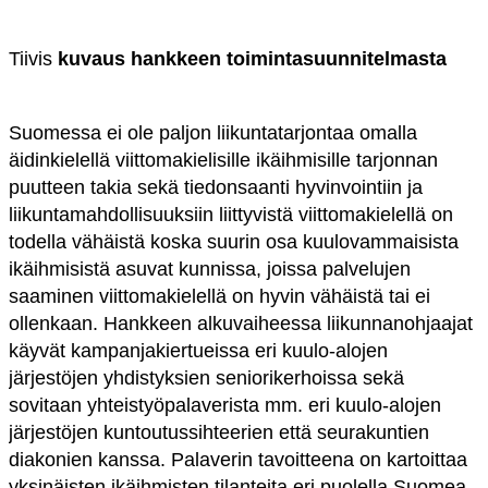
Tiivis
kuvaus hankkeen toimintasuunnitelmasta
Suomessa ei ole paljon liikuntatarjontaa omalla
äidinkielellä viittomakielisille ikäihmisille tarjonnan
puutteen takia sekä tiedonsaanti hyvinvointiin ja
liikuntamahdollisuuksiin liittyvistä viittomakielellä on
todella vähäistä koska suurin osa kuulovammaisista
ikäihmisistä asuvat kunnissa, joissa palvelujen
saaminen viittomakielellä on hyvin vähäistä tai ei
ollenkaan. Hankkeen alkuvaiheessa liikunnanohjaajat
käyvät kampanjakiertueissa eri kuulo-alojen
järjestöjen yhdistyksien seniorikerhoissa sekä
sovitaan yhteistyöpalaverista mm. eri kuulo-alojen
järjestöjen kuntoutussihteerien että seurakuntien
diakonien kanssa. Palaverin tavoitteena on kartoittaa
yksinäisten ikäihmisten tilanteita eri puolella Suomea