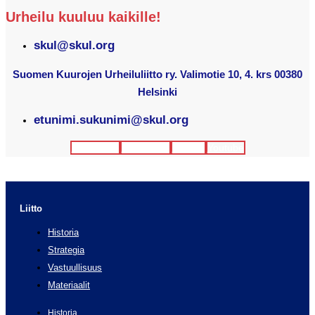
Urheilu kuuluu kaikille!
skul@skul.org
Suomen Kuurojen Urheiluliitto ry. Valimotie 10, 4. krs 00380
Helsinki
etunimi.sukunimi@skul.org
Facebook
Instagram
Twitter
Youtube
Liitto
Historia
Strategia
Vastuullisuus
Materiaalit
Historia