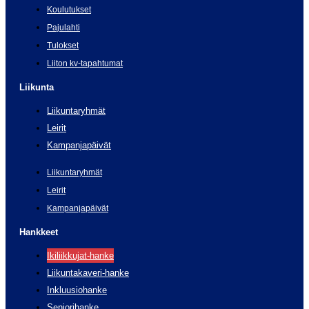
Koulutukset
Pajulahti
Tulokset
Liiton kv-tapahtumat
Liikunta
Liikuntaryhmät
Leirit
Kampanjapäivät
Liikuntaryhmät
Leirit
Kampanjapäivät
Hankkeet
Ikiliikkujat-hanke
Liikuntakaveri-hanke
Inkluusiohanke
Seniorihanke