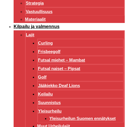
Strategia
Vastuullisuus
Materiaalit
Kilpailu ja valmennus
Lajit
Curling
Frisbeegolf
Futsal miehet – Mambat
Futsal naiset – Pipsat
Golf
Jääkiekko Deaf Lions
Keilailu
Suunnistus
Yleisurheilu
Yleisurheilun Suomen ennätykset
Muut Urheilulajit