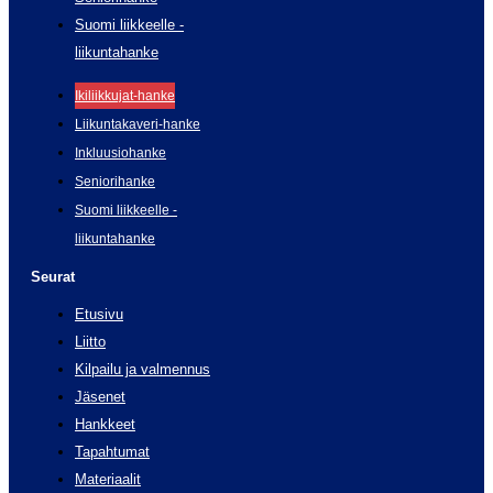
Suomi liikkeelle -
liikuntahanke
Ikiliikkujat-hanke
Liikuntakaveri-hanke
Inkluusiohanke
Seniorihanke
Suomi liikkeelle -
liikuntahanke
Seurat
Etusivu
Liitto
Kilpailu ja valmennus
Jäsenet
Hankkeet
Tapahtumat
Materiaalit