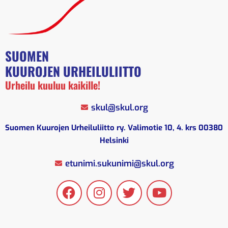
SUOMEN
KUUROJEN URHEILULIITTO
Urheilu kuuluu kaikille!
skul@skul.org
Suomen Kuurojen Urheiluliitto ry. Valimotie 10, 4. krs 00380
Helsinki
etunimi.sukunimi@skul.org