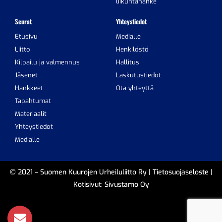
liikuntahanke
Seurat
Yhteystiedot
Etusivu
Medialle
Liitto
Henkilöstö
Kilpailu ja valmennus
Hallitus
Jäsenet
Laskutustiedot
Hankkeet
Ota yhteyttä
Tapahtumat
Materiaalit
Yhteystiedot
Medialle
© 2021 – Suomen Kuurojen Urheiluliitto Ry |
Tietosuojaseloste
|
Kotisivut:
Sivustamo Oy