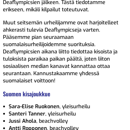
Deaflympicsien jälkeen. Tästä tiedotamme
erikseen, mikäli kilpailut toteutuvat.
Muut seitsemän urheilijamme ovat harjoitelleet
ahkerasti tulevia Deaflympicseja varten.
Pääsemme pian seuraamaan
suomalaisurheilijoidemme suorituksia.
Deaflympicsien aikana liitto tiedottaa kisoista ja
tuloksista paraikaa paikan päältä, joten liiton
sosiaalisen median kanavat kannattaa ottaa
seurantaan. Kannustakaamme yhdessä
suomalaiset voittoon!
Suomen kisajoukkue
Sara-Elise Ruokonen
, yleisurheilu
Santeri Tanner
, yleisurheilu
Jussi Ahola
, beachvolley
Antti Ropponen
, beachvolley