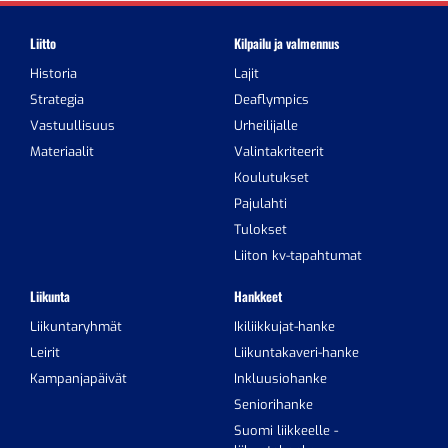
Liitto
Kilpailu ja valmennus
Historia
Lajit
Strategia
Deaflympics
Vastuullisuus
Urheilijalle
Materiaalit
Valintakriteerit
Koulutukset
Pajulahti
Tulokset
Liiton kv-tapahtumat
Liikunta
Hankkeet
Liikuntaryhmät
Ikiliikkujat-hanke
Leirit
Liikuntakaveri-hanke
Kampanjapäivät
Inkluusiohanke
Seniorihanke
Suomi liikkeelle -