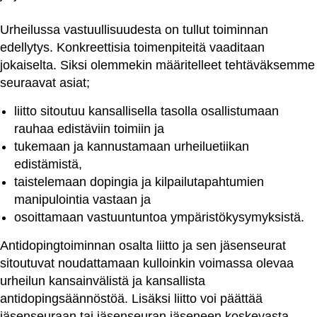
Urheilussa vastuullisuudesta on tullut toiminnan
edellytys. Konkreettisia toimenpiteitä vaaditaan
jokaiselta. Siksi olemmekin määritelleet tehtäväksemme
seuraavat asiat;
liitto sitoutuu kansallisella tasolla osallistumaan
rauhaa edistäviin toimiin ja
tukemaan ja kannustamaan urheiluetiikan
edistämistä,
taistelemaan dopingia ja kilpailutapahtumien
manipulointia vastaan ja
osoittamaan vastuuntuntoa ympäristökysymyksistä.
Antidopingtoiminnan osalta liitto ja sen jäsenseurat
sitoutuvat noudattamaan kulloinkin voimassa olevaa
urheilun kansainvälistä ja kansallista
antidopingsäännöstöä. Lisäksi liitto voi päättää
jäsenseuraan tai jäsenseuran jäseneen koskevasta