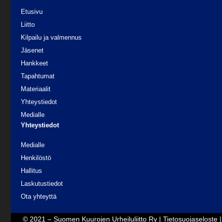
Etusivu
Liitto
Kilpailu ja valmennus
Jäsenet
Hankkeet
Tapahtumat
Materiaalit
Yhteystiedot
Medialle
Yhteystiedot
Medialle
Henkilöstö
Hallitus
Laskutustiedot
Ota yhteyttä
© 2021 – Suomen Kuurojen Urheiluliitto Ry |
Tietosuojaseloste
|