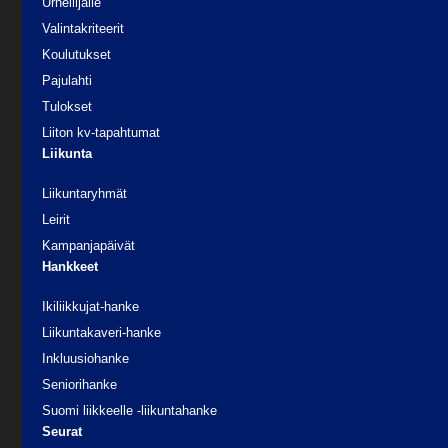
Urheilijalle
Valintakriteerit
Koulutukset
Pajulahti
Tulokset
Liiton kv-tapahtumat
Liikunta
Liikuntaryhmät
Leirit
Kampanjapäivät
Hankkeet
Ikiliikkujat-hanke
Liikuntakaveri-hanke
Inkluusiohanke
Seniorihanke
Suomi liikkeelle -liikuntahanke
Seurat