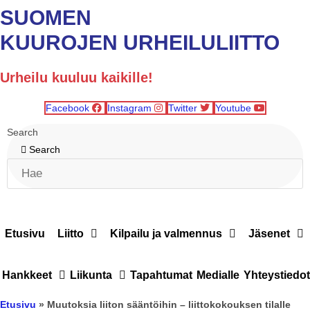
SUOMEN
KUUROJEN URHEILULIITTO
Urheilu kuuluu kaikille!
Facebook
Instagram
Twitter
Youtube
Search
Search
Etusivu
Liitto
Kilpailu ja valmennus
Jäsenet
Hankkeet
Liikunta
Tapahtumat
Medialle
Yhteystiedot
Etusivu
»
Muutoksia liiton sääntöihin – liittokokouksen tilalle