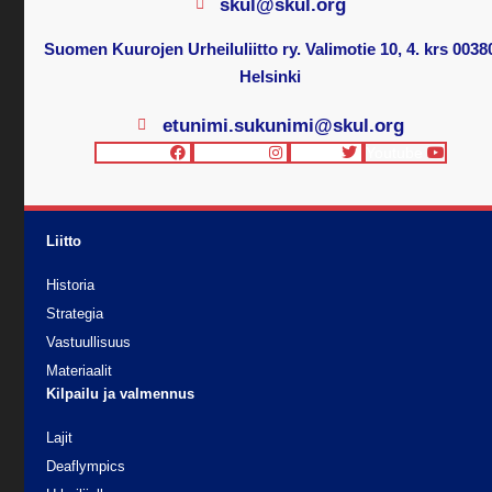
skul@skul.org
Suomen Kuurojen Urheiluliitto ry. Valimotie 10, 4. krs 0038
Helsinki
etunimi.sukunimi@skul.org
Facebook
Instagram
Twitter
Youtube
Liitto
Historia
Strategia
Vastuullisuus
Materiaalit
Kilpailu ja valmennus
Lajit
Deaflympics