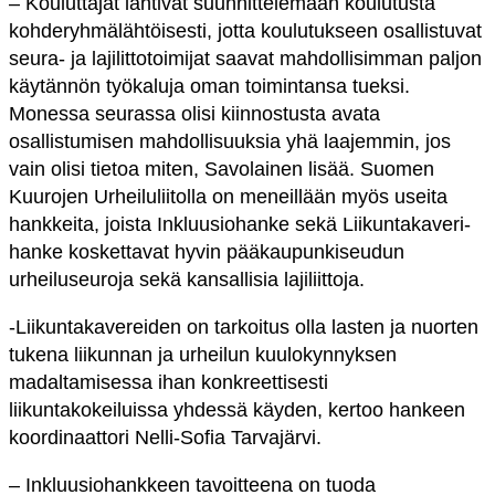
– Kouluttajat lähtivät suunnittelemaan koulutusta
kohderyhmälähtöisesti, jotta koulutukseen osallistuvat
seura- ja lajilittotoimijat saavat mahdollisimman paljon
käytännön työkaluja oman toimintansa tueksi.
Monessa seurassa olisi kiinnostusta avata
osallistumisen mahdollisuuksia yhä laajemmin, jos
vain olisi tietoa miten, Savolainen lisää. Suomen
Kuurojen Urheiluliitolla on meneillään myös useita
hankkeita, joista Inkluusiohanke sekä Liikuntakaveri-
hanke koskettavat hyvin pääkaupunkiseudun
urheiluseuroja sekä kansallisia lajiliittoja.
-Liikuntakavereiden on tarkoitus olla lasten ja nuorten
tukena liikunnan ja urheilun kuulokynnyksen
madaltamisessa ihan konkreettisesti
liikuntakokeiluissa yhdessä käyden, kertoo hankeen
koordinaattori Nelli-Sofia Tarvajärvi.
– Inkluusiohankkeen tavoitteena on tuoda