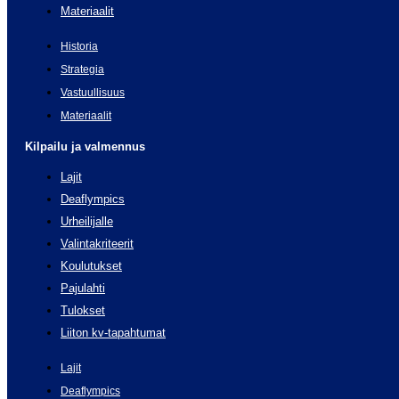
Materiaalit
Historia
Strategia
Vastuullisuus
Materiaalit
Kilpailu ja valmennus
Lajit
Deaflympics
Urheilijalle
Valintakriteerit
Koulutukset
Pajulahti
Tulokset
Liiton kv-tapahtumat
Lajit
Deaflympics