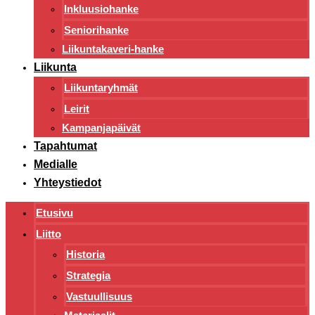
Inkluusiohanke
Seniorihanke
Liikuntakaveri-hanke
Liikunta
Liikuntaryhmät
Leirit
Kampanjapäivät
Tapahtumat
Medialle
Yhteystiedot
Etusivu
Liitto
Historia
Strategia
Vastuullisuus