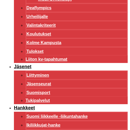
Deaflympics
Urheilijalle
Valintakriteerit
Koulutukset
Kolme Kampusta
Tulokset
Liiton kv-tapahtumat
Jäsenet
Liittyminen
Jäsenseurat
Suomisport
Tukipalvelut
Hankkeet
Suomi liikkeelle -liikuntahanke
Ikiliikkujat-hanke