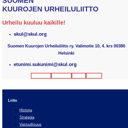
SUOMEN
KUUROJEN URHEILULIITTO
Urheilu kuuluu kaikille!
skul@skul.org
Suomen Kuurojen Urheiluliitto ry. Valimotie 10, 4. krs 00380
Helsinki
etunimi.sukunimi@skul.org
Facebook
Instagram
Twitter
Youtube
Liitto
Historia
Strategia
Vastuullisuus