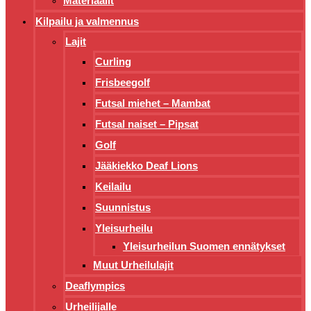
Materiaalit
Kilpailu ja valmennus
Lajit
Curling
Frisbeegolf
Futsal miehet – Mambat
Futsal naiset – Pipsat
Golf
Jääkiekko Deaf Lions
Keilailu
Suunnistus
Yleisurheilu
Yleisurheilun Suomen ennätykset
Muut Urheilulajit
Deaflympics
Urheilijalle