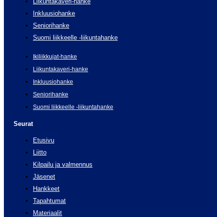
Liikuntakaveri-hanke
Inkluusiohanke
Seniorihanke
Suomi liikkeelle -liikuntahanke
Ikiliikkujat-hanke
Liikuntakaveri-hanke
Inkluusiohanke
Seniorihanke
Suomi liikkeelle -liikuntahanke
Seurat
Etusivu
Liitto
Kilpailu ja valmennus
Jäsenet
Hankkeet
Tapahtumat
Materiaalit