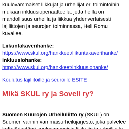
kuulovammaiset liikkujat ja urheilijat eri toimintoihin
mukaan inkluusioperiaatteella, jotta heillä on
mahdollisuus urheilla ja liikkua yhdenvertaisesti
lajiliittojen ja seurojen toiminnassa, Heli Romu
kuvailee.
Liikuntakaverihanke:
https://www.skul.org/hankkeet/liikuntakaverihanke/
Inkluusiohanke:
https://www.skul.org/hankkeet/inkluusiohanke/
Koulutus lajiliitoille ja seuroille ESITE
Mikä SKUL ry ja Soveli ry?
Suomen Kuurojen Urheiluliitto ry
(SKUL) on
Suomen vanhin vammaisurheilujärjestö, joka palvelee