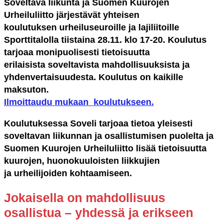
Soveltava liikunta ja Suomen Kuurojen
Urheiluliitto järjestävät yhteisen
koulutuksen urheiluseuroille ja lajiliitoille
Sporttitalolla tiistaina 28.11. klo 17-20. Koulutus
tarjoaa monipuolisesti tietoisuutta
erilaisista soveltavista mahdollisuuksista ja
yhdenvertaisuudesta. Koulutus on kaikille
maksuton.
Ilmoittaudu mukaan koulutukseen.
Koulutuksessa Soveli tarjoaa tietoa yleisesti
soveltavan liikunnan ja osallistumisen puolelta ja
Suomen Kuurojen Urheiluliitto lisää tietoisuutta
kuurojen, huonokuuloisten liikkujien
ja urheilijoiden kohtaamiseen.
Jokaisella on mahdollisuus
osallistua – yhdessä ja erikseen