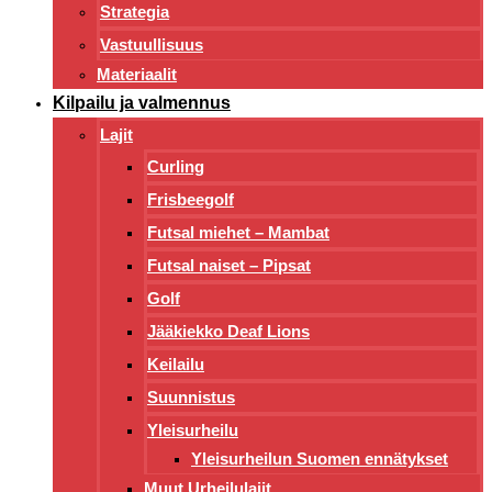
Strategia
Vastuullisuus
Materiaalit
Kilpailu ja valmennus
Lajit
Curling
Frisbeegolf
Futsal miehet – Mambat
Futsal naiset – Pipsat
Golf
Jääkiekko Deaf Lions
Keilailu
Suunnistus
Yleisurheilu
Yleisurheilun Suomen ennätykset
Muut Urheilulajit