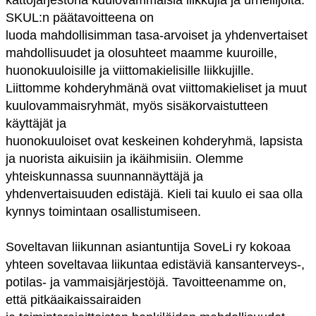
kattojärjestönä kuulovammaisia liikkujia ja urheilijoita.
SKUL:n päätavoitteena on
luoda mahdollisimman tasa-arvoiset ja yhdenvertaiset
mahdollisuudet ja olosuhteet maamme kuuroille,
huonokuuloisille ja viittomakielisille liikkujille.
Liittomme kohderyhmänä ovat viittomakieliset ja muut
kuulovammaisryhmät, myös sisäkorvaistutteen
käyttäjät ja
huonokuuloiset ovat keskeinen kohderyhmä, lapsista
ja nuorista aikuisiin ja ikäihmisiin. Olemme
yhteiskunnassa suunnannäyttäjä ja
yhdenvertaisuuden edistäjä. Kieli tai kuulo ei saa olla
kynnys toimintaan osallistumiseen.
Soveltavan liikunnan asiantuntija SoveLi ry kokoaa
yhteen soveltavaa liikuntaa edistäviä kansanterveys-,
potilas- ja vammaisjärjestöjä. Tavoitteenamme on,
että pitkäaikaissairaiden