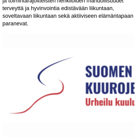
ja toimintarajoitteisten henkilöiden mahdollisuudet
terveyttä ja hyvinvointia edistävään liikuntaan,
soveltavaan liikuntaan sekä aktiiviseen elämäntapaan
paranevat.