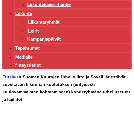
Liikuntakaveri-hanke
Liikunta
Liikuntaryhmät
Leirit
Kampanjapäivät
Tapahtumat
Medialle
Yhteystiedot
Etusivu
»
Suomen Kuurojen Urheiluliitto ja Soveli järjestävät
soveltavan liikunnan koulutuksen (erityisesti
kuulovammaisten kohtaamiseen) kohderyhmänä urheiluseurat
ja lajiliitot