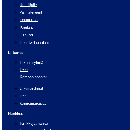
Urheilijalle
Valintakriteerit
Koulutukset
Pajulahti
Tulokset
Liiton kv-tapahtumat
Liikunta
Liikuntaryhmät
Leirit
Kampanjapäivät
Liikuntaryhmät
Leirit
Kampanjapäivät
Hankkeet
Ikiliikkujat-hanke