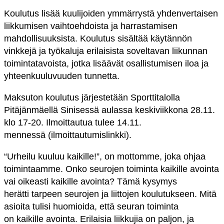
Koulutus lisää kuulijoiden ymmärrystä yhdenvertaisen
liikkumisen vaihtoehdoista ja harrastamisen
mahdollisuuksista. Koulutus sisältää käytännön
vinkkejä ja työkaluja erilaisista soveltavan liikunnan
toimintatavoista, jotka lisäävät osallistumisen iloa ja
yhteenkuuluvuuden tunnetta.
Maksuton koulutus järjestetään Sporttitalolla
Pitäjänmäellä Sinisessä aulassa keskiviikkona 28.11.
klo 17-20. Ilmoittautua tulee 14.11.
mennessä (ilmoittautumislinkki).
“Urheilu kuuluu kaikille!”, on mottomme, joka ohjaa
toimintaamme. Onko seurojen toiminta kaikille avointa
vai oikeasti kaikille avointa? Tämä kysymys
herätti tarpeen seurojen ja liittojen koulutukseen. Mitä
asioita tulisi huomioida, että seuran toiminta
on kaikille avointa. Erilaisia liikkujia on paljon, ja