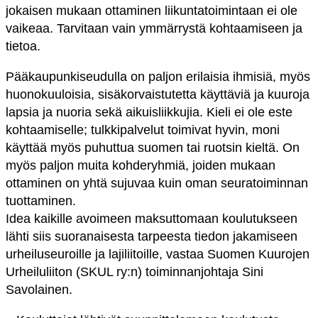
jokaisen mukaan ottaminen liikuntatoimintaan ei ole
vaikeaa. Tarvitaan vain ymmärrystä kohtaamiseen ja
tietoa.
Pääkaupunkiseudulla on paljon erilaisia ihmisiä, myös
huonokuuloisia, sisäkorvaistutetta käyttäviä ja kuuroja
lapsia ja nuoria sekä aikuisliikkujia. Kieli ei ole este
kohtaamiselle; tulkkipalvelut toimivat hyvin, moni
käyttää myös puhuttua suomen tai ruotsin kieltä. On
myös paljon muita kohderyhmiä, joiden mukaan
ottaminen on yhtä sujuvaa kuin oman seuratoiminnan
tuottaminen.
Idea kaikille avoimeen maksuttomaan koulutukseen
lähti siis suoranaisesta tarpeesta tiedon jakamiseen
urheiluseuroille ja lajiliitoille, vastaa Suomen Kuurojen
Urheiluliiton (SKUL ry:n) toiminnanjohtaja Sini
Savolainen.