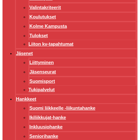
Valintakriteerit
Koulutukset
Kolme Kampusta
Tulokset
Liiton kv-tapahtumat
Jäsenet
Liittyminen
Jäsenseurat
Suomisport
Tukipalvelut
Hankkeet
Suomi liikkeelle -liikuntahanke
Ikiliikkujat-hanke
Inkluusiohanke
Seniorihanke