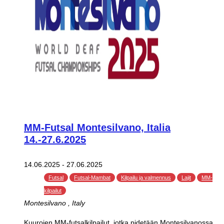
MM-Futsal Montesilvano, Italia
14.-27.6.2025
14.06.2025
-
27.06.2025
Futsal
Futsal-Mambat
Kilpailu ja valmennus
Lajit
MM-
kilpailut
Montesilvano
, Italy
Kuurojen MM-futsalkilpailut jotka pidetään Montesilvanossa,