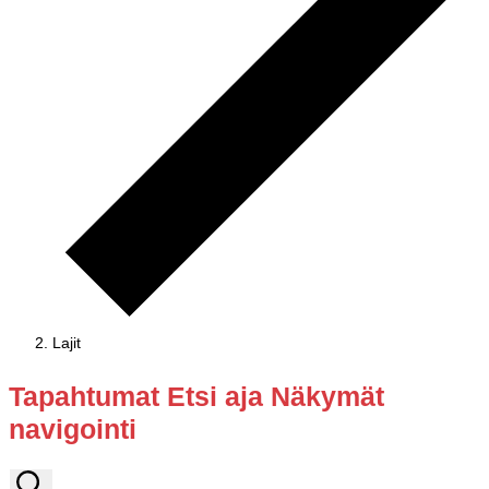
Lajit
Tapahtumat
Tapahtumat Etsi aja Näkymät
navigointi