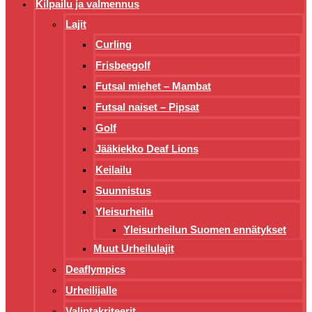
Kilpailu ja valmennus
Lajit
Curling
Frisbeegolf
Futsal miehet – Mambat
Futsal naiset – Pipsat
Golf
Jääkiekko Deaf Lions
Keilailu
Suunnistus
Yleisurheilu
Yleisurheilun Suomen ennätykset
Muut Urheilulajit
Deaflympics
Urheilijalle
Valintakriteerit