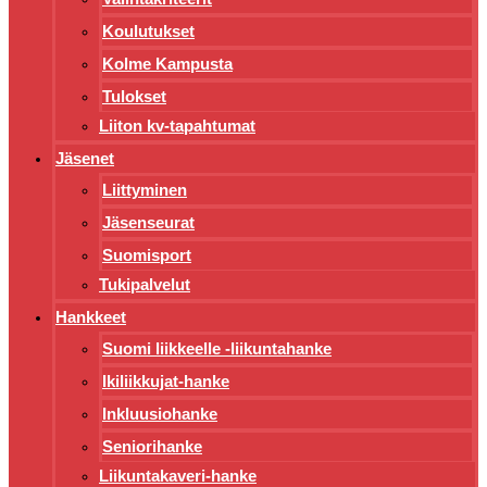
Koulutukset
Kolme Kampusta
Tulokset
Liiton kv-tapahtumat
Jäsenet
Liittyminen
Jäsenseurat
Suomisport
Tukipalvelut
Hankkeet
Suomi liikkeelle -liikuntahanke
Ikiliikkujat-hanke
Inkluusiohanke
Seniorihanke
Liikuntakaveri-hanke