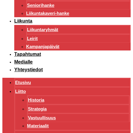
Seniorihanke
Liikuntakaveri-hanke
Liikunta
Liikuntaryhmät
Leirit
Kampanjapäivät
Tapahtumat
Medialle
Yhteystiedot
Etusivu
Liitto
Historia
Strategia
Vastuullisuus
Materiaalit