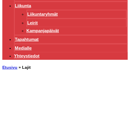
Liikunta
Liikuntaryhmät
Leirit
Kampanjapäivät
Tapahtumat
Medialle
Yhteystiedot
Etusivu
»
Lajit