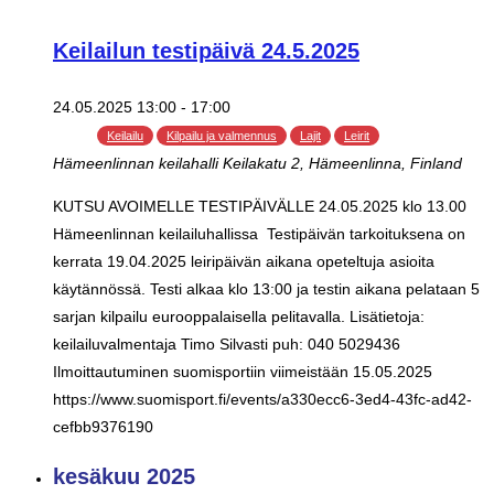
Keilailun testipäivä 24.5.2025
24.05.2025 13:00
-
17:00
Keilailu
Kilpailu ja valmennus
Lajit
Leirit
Hämeenlinnan keilahalli
Keilakatu 2, Hämeenlinna, Finland
KUTSU AVOIMELLE TESTIPÄIVÄLLE 24.05.2025 klo 13.00
Hämeenlinnan keilailuhallissa Testipäivän tarkoituksena on
kerrata 19.04.2025 leiripäivän aikana opeteltuja asioita
käytännössä. Testi alkaa klo 13:00 ja testin aikana pelataan 5
sarjan kilpailu eurooppalaisella pelitavalla. Lisätietoja:
keilailuvalmentaja Timo Silvasti puh: 040 5029436
Ilmoittautuminen suomisportiin viimeistään 15.05.2025
https://www.suomisport.fi/events/a330ecc6-3ed4-43fc-ad42-
cefbb9376190
kesäkuu 2025