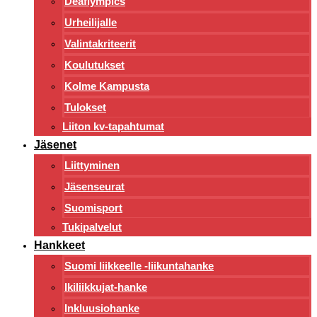
Deaflympics
Urheilijalle
Valintakriteerit
Koulutukset
Kolme Kampusta
Tulokset
Liiton kv-tapahtumat
Jäsenet
Liittyminen
Jäsenseurat
Suomisport
Tukipalvelut
Hankkeet
Suomi liikkeelle -liikuntahanke
Ikiliikkujat-hanke
Inkluusiohanke