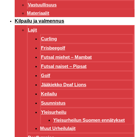
Vastuullisuus
Materiaalit
Kilpailu ja valmennus
Lajit
Curling
Frisbeegolf
Futsal miehet – Mambat
Futsal naiset – Pipsat
Golf
Jääkiekko Deaf Lions
Keilailu
Suunnistus
Yleisurheilu
Yleisurheilun Suomen ennätykset
Muut Urheilulajit