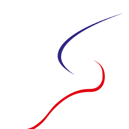
Siirry
suoraan
sisältöön