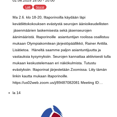
02.06.2025 18:00
-
20:00
Lajit
Seurat
Ma 2.6. klo 18-20, Iltaporinoilla käydään läpi
kevätliittokokouksen evästystä seurojen äänioikeudellisten
jäsenmäärien laskemisesta sekä jäsenseurojen
äänimääristä. Iltaporinoille asiantuntijan roolissa osallistuu
mukaan Olympiakomitean järjestöpäällikkö, Rainer Anttila.
Lisätietoa. Häneltä saamme paljon asiantuntijuutta ja
vastauksia kysymyksiin. Seurojen kannattaa aktiivisesti tulla
mukaan keskustelemaan eri näkökulmista. Tutustu
evästyksiin. Iltaporinat järjestetään Zoomissa. Liity tämän
linkin kautta mukaan iltaporinoille.
https://us02web.zoom.us/j/89487082081 Meeting ID:...
la
14