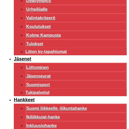
Deaflympics
Urheilijalle
Valintakriteerit
Koulutukset
Kolme Kampusta
Tulokset
Liiton kv-tapahtumat
Jäsenet
Liittyminen
Jäsenseurat
Suomisport
Tukipalvelut
Hankkeet
Suomi liikkeelle -liikuntahanke
Ikiliikkujat-hanke
Inkluusiohanke