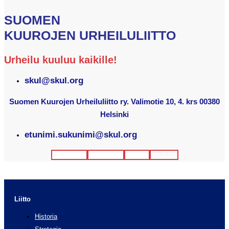
SUOMEN
KUUROJEN URHEILULIITTO
Urheilu kuuluu kaikille!
skul@skul.org
Suomen Kuurojen Urheiluliitto ry. Valimotie 10, 4. krs 00380
Helsinki
etunimi.sukunimi@skul.org
Facebook
Instagram
Twitter
Youtube
Liitto
Historia