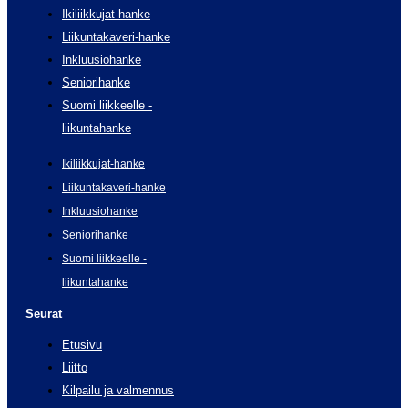
Ikiliikkujat-hanke
Liikuntakaveri-hanke
Inkluusiohanke
Seniorihanke
Suomi liikkeelle -
liikuntahanke
Ikiliikkujat-hanke
Liikuntakaveri-hanke
Inkluusiohanke
Seniorihanke
Suomi liikkeelle -
liikuntahanke
Seurat
Etusivu
Liitto
Kilpailu ja valmennus