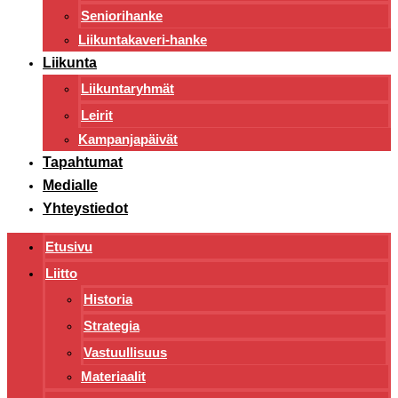
Seniorihanke
Liikuntakaveri-hanke
Liikunta
Liikuntaryhmät
Leirit
Kampanjapäivät
Tapahtumat
Medialle
Yhteystiedot
Etusivu
Liitto
Historia
Strategia
Vastuullisuus
Materiaalit