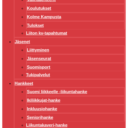
Koulutukset
Kolme Kampusta
Tulokset
Liiton kv-tapahtumat
Jäsenet
Liittyminen
Jäsenseurat
Suomisport
Tukipalvelut
Hankkeet
Suomi liikkeelle -liikuntahanke
Ikiliikkujat-hanke
Inkluusiohanke
Seniorihanke
Liikuntakaveri-hanke