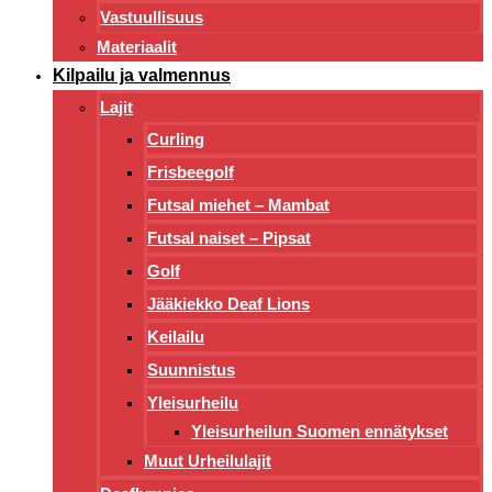
Vastuullisuus
Materiaalit
Kilpailu ja valmennus
Lajit
Curling
Frisbeegolf
Futsal miehet – Mambat
Futsal naiset – Pipsat
Golf
Jääkiekko Deaf Lions
Keilailu
Suunnistus
Yleisurheilu
Yleisurheilun Suomen ennätykset
Muut Urheilulajit