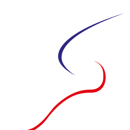
Siirry
suoraan
sisältöön