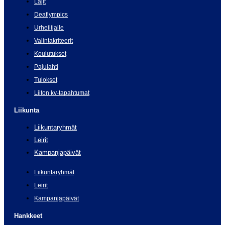
Lajit
Deaflympics
Urheilijalle
Valintakriteerit
Koulutukset
Pajulahti
Tulokset
Liiton kv-tapahtumat
Liikunta
Liikuntaryhmät
Leirit
Kampanjapäivät
Liikuntaryhmät
Leirit
Kampanjapäivät
Hankkeet