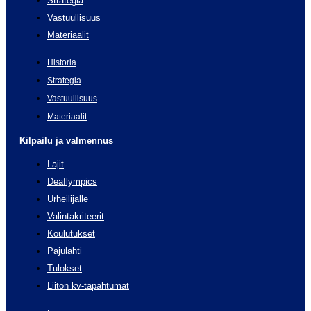
Strategia
Vastuullisuus
Materiaalit
Historia
Strategia
Vastuullisuus
Materiaalit
Kilpailu ja valmennus
Lajit
Deaflympics
Urheilijalle
Valintakriteerit
Koulutukset
Pajulahti
Tulokset
Liiton kv-tapahtumat