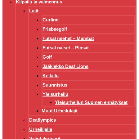
Kilpailu ja valmennus
Lajit
Curling
Frisbeegolf
Futsal miehet – Mambat
Futsal naiset – Pipsat
Golf
Jääkiekko Deaf Lions
Keilailu
Suunnistus
Yleisurheilu
Yleisurheilun Suomen ennätykset
Muut Urheilulajit
Deaflympics
Urheilijalle
Valintakriteerit