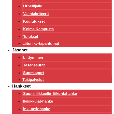
Urheilijalle
Valintakriteerit
Koulutukset
Kolme Kampusta
Tulokset
Liiton kv-tapahtumat
Jäsenet
Liittyminen
Jäsenseurat
Suomisport
Tukipalvelut
Hankkeet
Suomi liikkeelle -liikuntahanke
Ikiliikkujat-hanke
Inkluusiohanke