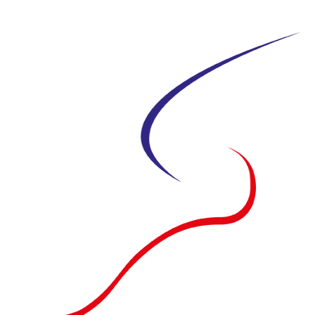
Siirry
suoraan
sisältöön