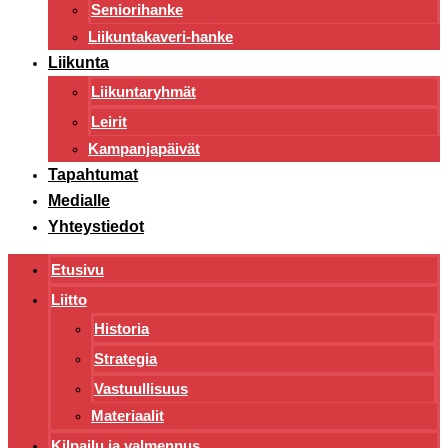
Seniorihanke
Liikuntakaveri-hanke
Liikunta
Liikuntaryhmät
Leirit
Kampanjapäivät
Tapahtumat
Medialle
Yhteystiedot
Etusivu
Liitto
Historia
Strategia
Vastuullisuus
Materiaalit
Kilpailu ja valmennus