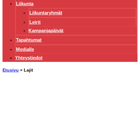
Liikunta
Liikuntaryhmät
Leirit
Kampanjapäivät
Tapahtumat
Medialle
Yhteystiedot
Etusivu
»
Lajit