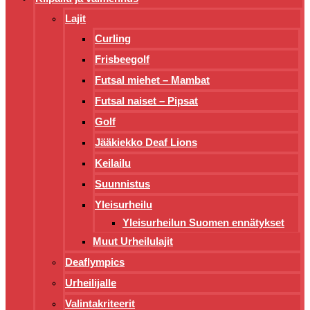
Lajit
Curling
Frisbeegolf
Futsal miehet – Mambat
Futsal naiset – Pipsat
Golf
Jääkiekko Deaf Lions
Keilailu
Suunnistus
Yleisurheilu
Yleisurheilun Suomen ennätykset
Muut Urheilulajit
Deaflympics
Urheilijalle
Valintakriteerit