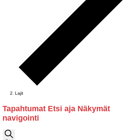
Lajit
Tapahtumat
Tapahtumat Etsi aja Näkymät
navigointi