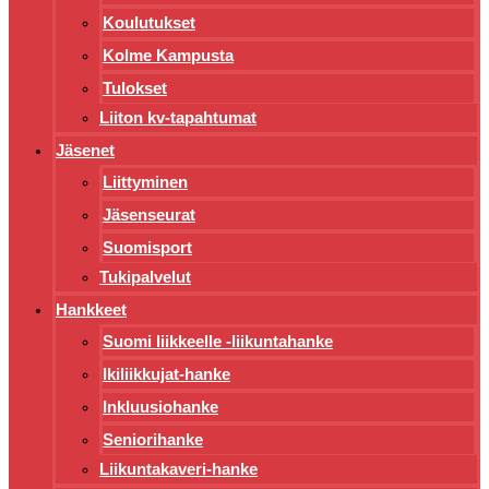
Koulutukset
Kolme Kampusta
Tulokset
Liiton kv-tapahtumat
Jäsenet
Liittyminen
Jäsenseurat
Suomisport
Tukipalvelut
Hankkeet
Suomi liikkeelle -liikuntahanke
Ikiliikkujat-hanke
Inkluusiohanke
Seniorihanke
Liikuntakaveri-hanke