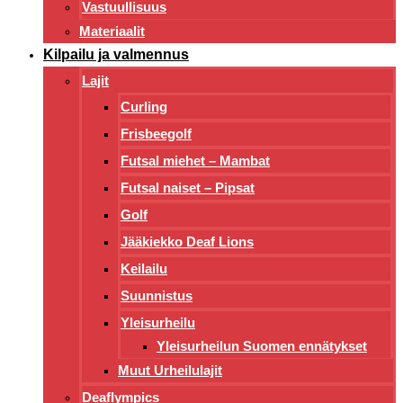
Vastuullisuus
Materiaalit
Kilpailu ja valmennus
Lajit
Curling
Frisbeegolf
Futsal miehet – Mambat
Futsal naiset – Pipsat
Golf
Jääkiekko Deaf Lions
Keilailu
Suunnistus
Yleisurheilu
Yleisurheilun Suomen ennätykset
Muut Urheilulajit
Deaflympics