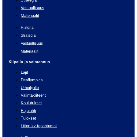
Strategia
Vastuullisuus
Materiaalit
Historia
Strategia
Vastuullisuus
Materiaalit
Kilpailu ja valmennus
Lajit
Deaflympics
Urheilijalle
Valintakriteerit
Koulutukset
Pajulahti
Tulokset
Liiton kv-tapahtumat