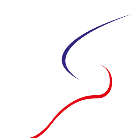
Siirry
suoraan
sisältöön