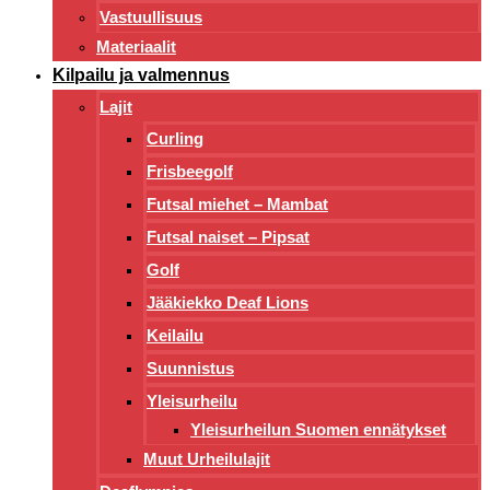
Vastuullisuus
Materiaalit
Kilpailu ja valmennus
Lajit
Curling
Frisbeegolf
Futsal miehet – Mambat
Futsal naiset – Pipsat
Golf
Jääkiekko Deaf Lions
Keilailu
Suunnistus
Yleisurheilu
Yleisurheilun Suomen ennätykset
Muut Urheilulajit