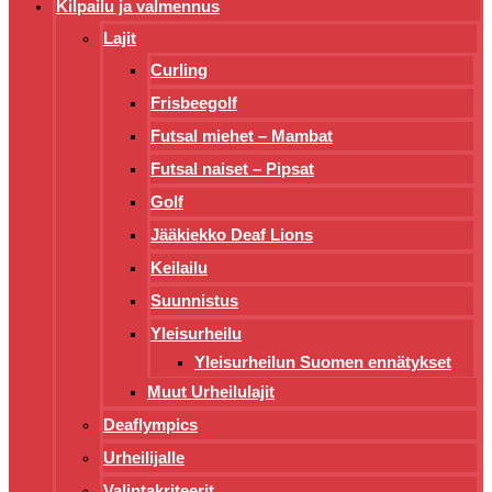
Kilpailu ja valmennus
Lajit
Curling
Frisbeegolf
Futsal miehet – Mambat
Futsal naiset – Pipsat
Golf
Jääkiekko Deaf Lions
Keilailu
Suunnistus
Yleisurheilu
Yleisurheilun Suomen ennätykset
Muut Urheilulajit
Deaflympics
Urheilijalle
Valintakriteerit