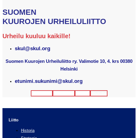
SUOMEN
KUUROJEN URHEILULIITTO
Urheilu kuuluu kaikille!
skul@skul.org
Suomen Kuurojen Urheiluliitto ry. Valimotie 10, 4. krs 00380
Helsinki
etunimi.sukunimi@skul.org
Facebook
Instagram
Twitter
Youtube
Liitto
Historia