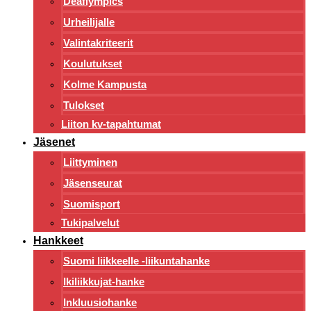
Deaflympics
Urheilijalle
Valintakriteerit
Koulutukset
Kolme Kampusta
Tulokset
Liiton kv-tapahtumat
Jäsenet
Liittyminen
Jäsenseurat
Suomisport
Tukipalvelut
Hankkeet
Suomi liikkeelle -liikuntahanke
Ikiliikkujat-hanke
Inkluusiohanke