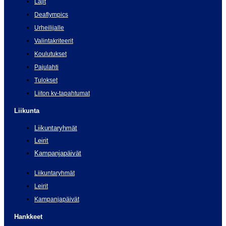
Lajit
Deaflympics
Urheilijalle
Valintakriteerit
Koulutukset
Pajulahti
Tulokset
Liiton kv-tapahtumat
Liikunta
Liikuntaryhmät
Leirit
Kampanjapäivät
Liikuntaryhmät
Leirit
Kampanjapäivät
Hankkeet