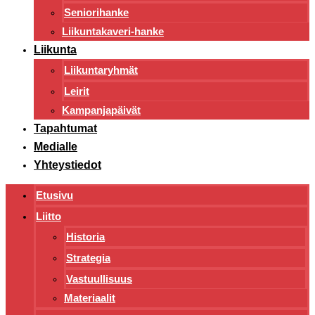
Seniorihanke
Liikuntakaveri-hanke
Liikunta
Liikuntaryhmät
Leirit
Kampanjapäivät
Tapahtumat
Medialle
Yhteystiedot
Etusivu
Liitto
Historia
Strategia
Vastuullisuus
Materiaalit