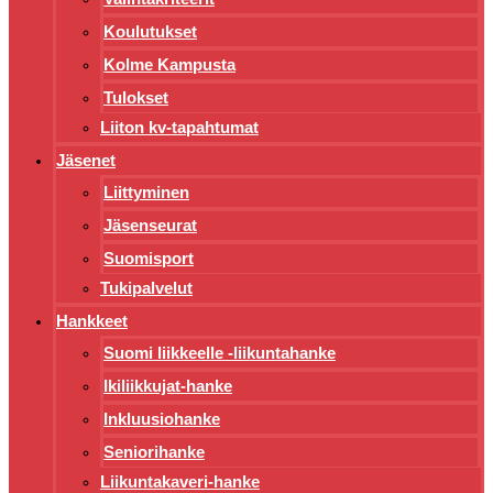
Koulutukset
Kolme Kampusta
Tulokset
Liiton kv-tapahtumat
Jäsenet
Liittyminen
Jäsenseurat
Suomisport
Tukipalvelut
Hankkeet
Suomi liikkeelle -liikuntahanke
Ikiliikkujat-hanke
Inkluusiohanke
Seniorihanke
Liikuntakaveri-hanke