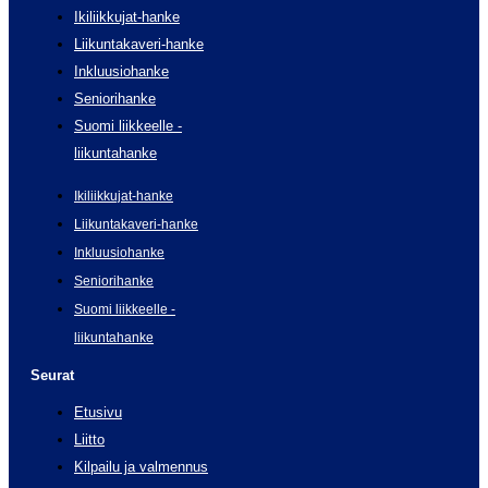
Ikiliikkujat-hanke
Liikuntakaveri-hanke
Inkluusiohanke
Seniorihanke
Suomi liikkeelle -
liikuntahanke
Ikiliikkujat-hanke
Liikuntakaveri-hanke
Inkluusiohanke
Seniorihanke
Suomi liikkeelle -
liikuntahanke
Seurat
Etusivu
Liitto
Kilpailu ja valmennus