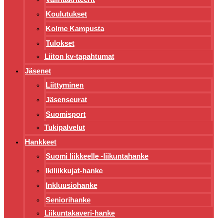
Koulutukset
Kolme Kampusta
Tulokset
Liiton kv-tapahtumat
Jäsenet
Liittyminen
Jäsenseurat
Suomisport
Tukipalvelut
Hankkeet
Suomi liikkeelle -liikuntahanke
Ikiliikkujat-hanke
Inkluusiohanke
Seniorihanke
Liikuntakaveri-hanke