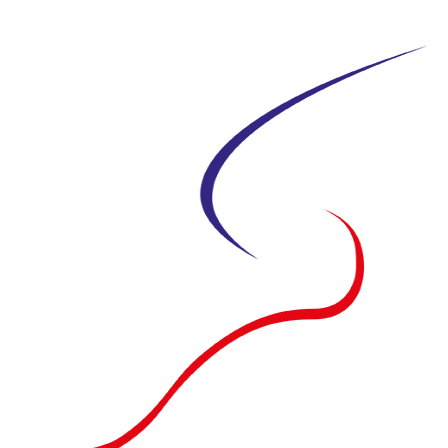
Siirry
suoraan
sisältöön