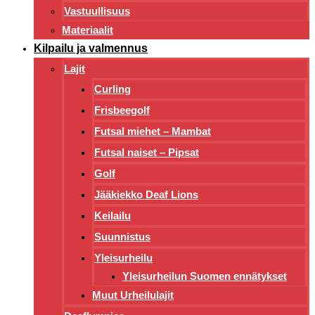
Vastuullisuus
Materiaalit
Kilpailu ja valmennus
Lajit
Curling
Frisbeegolf
Futsal miehet – Mambat
Futsal naiset – Pipsat
Golf
Jääkiekko Deaf Lions
Keilailu
Suunnistus
Yleisurheilu
Yleisurheilun Suomen ennätykset
Muut Urheilulajit