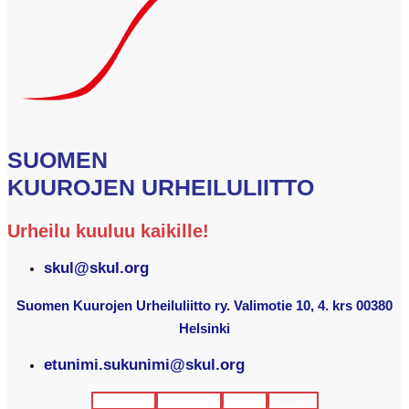
SUOMEN
KUUROJEN URHEILULIITTO
Urheilu kuuluu kaikille!
skul@skul.org
Suomen Kuurojen Urheiluliitto ry. Valimotie 10, 4. krs 00380
Helsinki
etunimi.sukunimi@skul.org
Facebook
Instagram
Twitter
Youtube