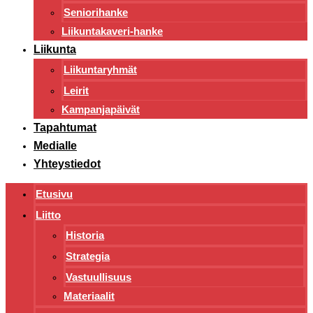
Seniorihanke
Liikuntakaveri-hanke
Liikunta
Liikuntaryhmät
Leirit
Kampanjapäivät
Tapahtumat
Medialle
Yhteystiedot
Etusivu
Liitto
Historia
Strategia
Vastuullisuus
Materiaalit