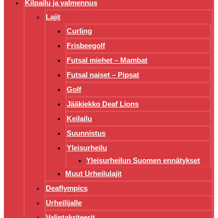
Kilpailu ja valmennus
Lajit
Curling
Frisbeegolf
Futsal miehet – Mambat
Futsal naiset – Pipsat
Golf
Jääkiekko Deaf Lions
Keilailu
Suunnistus
Yleisurheilu
Yleisurheilun Suomen ennätykset
Muut Urheilulajit
Deaflympics
Urheilijalle
Valintakriteerit