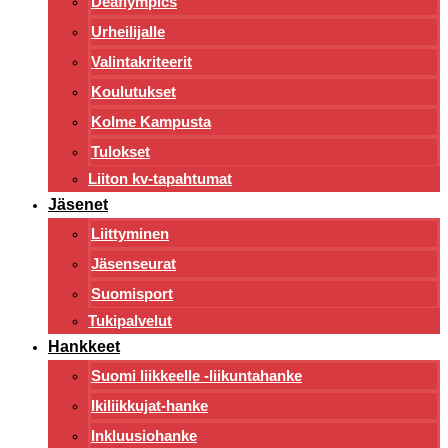
Deaflympics
Urheilijalle
Valintakriteerit
Koulutukset
Kolme Kampusta
Tulokset
Liiton kv-tapahtumat
Jäsenet
Liittyminen
Jäsenseurat
Suomisport
Tukipalvelut
Hankkeet
Suomi liikkeelle -liikuntahanke
Ikiliikkujat-hanke
Inkluusiohanke