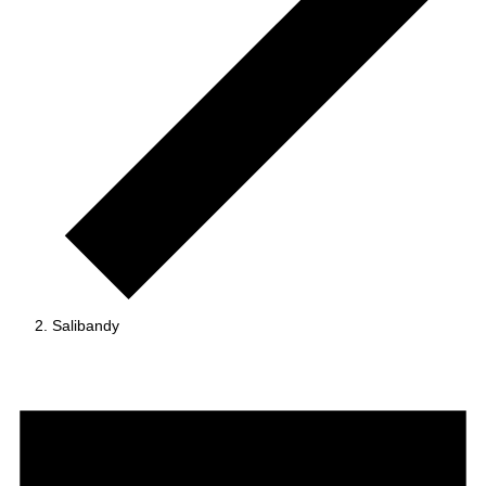
Salibandy
Tapahtumat
for
31.03.2026