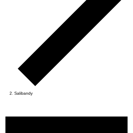
Salibandy
Tapahtumat
for
01.06.2026