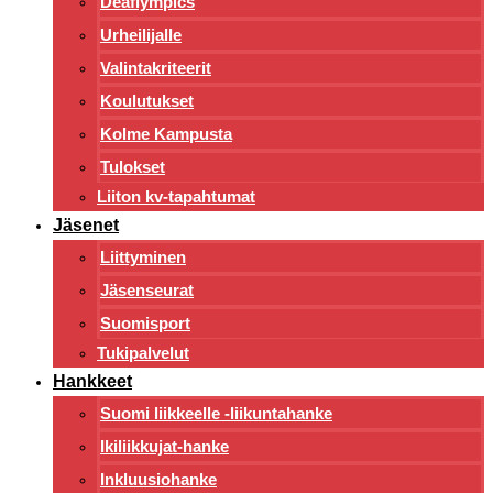
Deaflympics
Urheilijalle
Valintakriteerit
Koulutukset
Kolme Kampusta
Tulokset
Liiton kv-tapahtumat
Jäsenet
Liittyminen
Jäsenseurat
Suomisport
Tukipalvelut
Hankkeet
Suomi liikkeelle -liikuntahanke
Ikiliikkujat-hanke
Inkluusiohanke