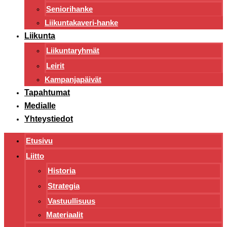
Seniorihanke
Liikuntakaveri-hanke
Liikunta
Liikuntaryhmät
Leirit
Kampanjapäivät
Tapahtumat
Medialle
Yhteystiedot
Etusivu
Liitto
Historia
Strategia
Vastuullisuus
Materiaalit