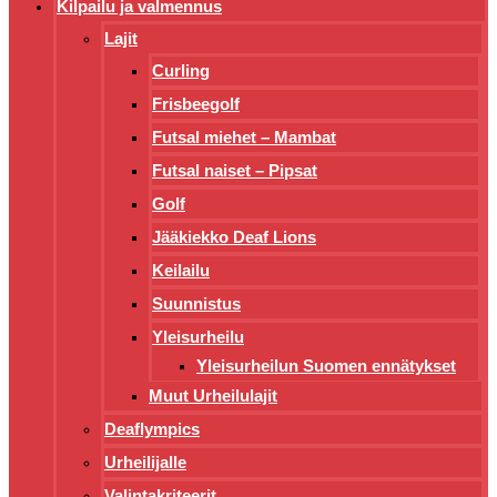
Kilpailu ja valmennus
Lajit
Curling
Frisbeegolf
Futsal miehet – Mambat
Futsal naiset – Pipsat
Golf
Jääkiekko Deaf Lions
Keilailu
Suunnistus
Yleisurheilu
Yleisurheilun Suomen ennätykset
Muut Urheilulajit
Deaflympics
Urheilijalle
Valintakriteerit