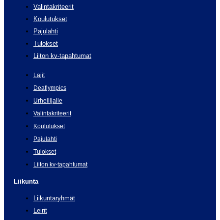
Valintakriteerit
Koulutukset
Pajulahti
Tulokset
Liiton kv-tapahtumat
Lajit
Deaflympics
Urheilijalle
Valintakriteerit
Koulutukset
Pajulahti
Tulokset
Liiton kv-tapahtumat
Liikunta
Liikuntaryhmät
Leirit