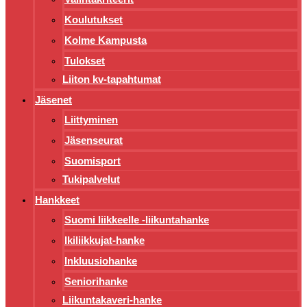
Koulutukset
Kolme Kampusta
Tulokset
Liiton kv-tapahtumat
Jäsenet
Liittyminen
Jäsenseurat
Suomisport
Tukipalvelut
Hankkeet
Suomi liikkeelle -liikuntahanke
Ikiliikkujat-hanke
Inkluusiohanke
Seniorihanke
Liikuntakaveri-hanke