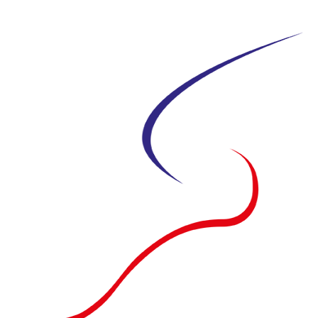
Siirry
suoraan
sisältöön