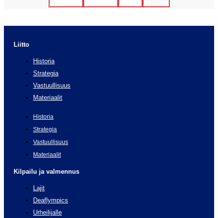
Facebook
Instagram
Twitter
Youtube
Liitto
Historia
Strategia
Vastuullisuus
Materiaalit
Historia
Strategia
Vastuullisuus
Materiaalit
Kilpailu ja valmennus
Lajit
Deaflympics
Urheilijalle