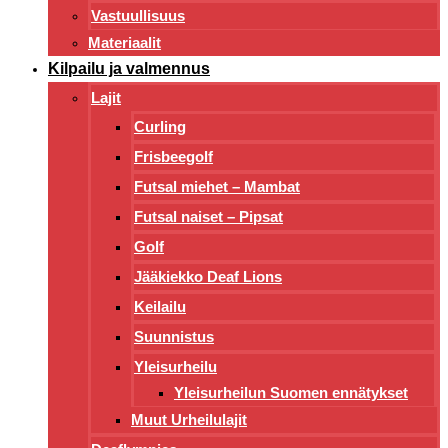
Vastuullisuus
Materiaalit
Kilpailu ja valmennus
Lajit
Curling
Frisbeegolf
Futsal miehet – Mambat
Futsal naiset – Pipsat
Golf
Jääkiekko Deaf Lions
Keilailu
Suunnistus
Yleisurheilu
Yleisurheilun Suomen ennätykset
Muut Urheilulajit