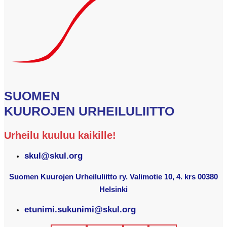
SUOMEN
KUUROJEN URHEILULIITTO
Urheilu kuuluu kaikille!
skul@skul.org
Suomen Kuurojen Urheiluliitto ry. Valimotie 10, 4. krs 00380
Helsinki
etunimi.sukunimi@skul.org