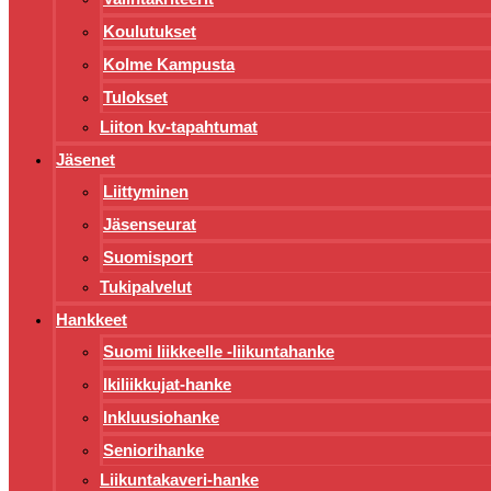
Koulutukset
Kolme Kampusta
Tulokset
Liiton kv-tapahtumat
Jäsenet
Liittyminen
Jäsenseurat
Suomisport
Tukipalvelut
Hankkeet
Suomi liikkeelle -liikuntahanke
Ikiliikkujat-hanke
Inkluusiohanke
Seniorihanke
Liikuntakaveri-hanke