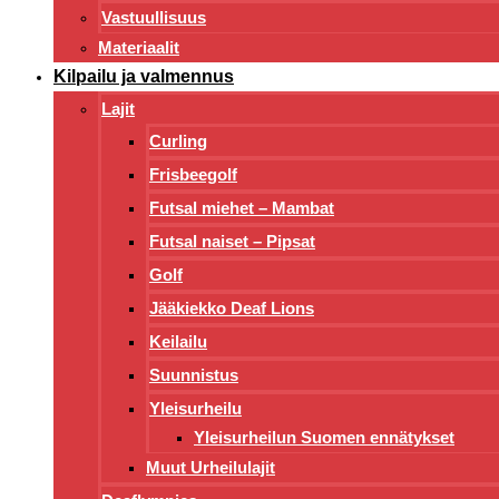
Vastuullisuus
Materiaalit
Kilpailu ja valmennus
Lajit
Curling
Frisbeegolf
Futsal miehet – Mambat
Futsal naiset – Pipsat
Golf
Jääkiekko Deaf Lions
Keilailu
Suunnistus
Yleisurheilu
Yleisurheilun Suomen ennätykset
Muut Urheilulajit