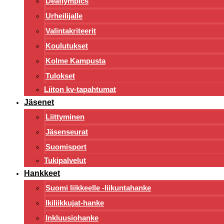
Deaflympics
Urheilijalle
Valintakriteerit
Koulutukset
Kolme Kampusta
Tulokset
Liiton kv-tapahtumat
Jäsenet
Liittyminen
Jäsenseurat
Suomisport
Tukipalvelut
Hankkeet
Suomi liikkeelle -liikuntahanke
Ikiliikkujat-hanke
Inkluusiohanke