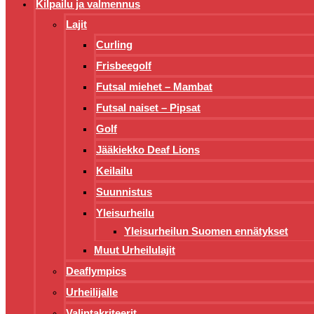
Kilpailu ja valmennus
Lajit
Curling
Frisbeegolf
Futsal miehet – Mambat
Futsal naiset – Pipsat
Golf
Jääkiekko Deaf Lions
Keilailu
Suunnistus
Yleisurheilu
Yleisurheilun Suomen ennätykset
Muut Urheilulajit
Deaflympics
Urheilijalle
Valintakriteerit