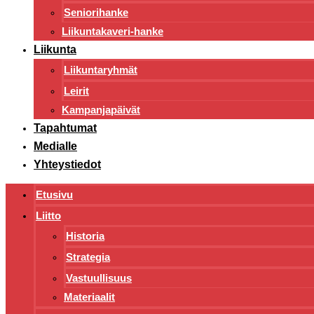
Seniorihanke
Liikuntakaveri-hanke
Liikunta
Liikuntaryhmät
Leirit
Kampanjapäivät
Tapahtumat
Medialle
Yhteystiedot
Etusivu
Liitto
Historia
Strategia
Vastuullisuus
Materiaalit