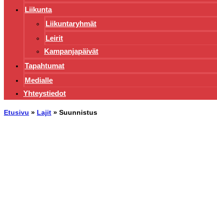
Liikunta
Liikuntaryhmät
Leirit
Kampanjapäivät
Tapahtumat
Medialle
Yhteystiedot
Etusivu
»
Lajit
»
Suunnistus