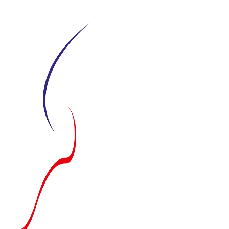
Siirry
suoraan
sisältöön