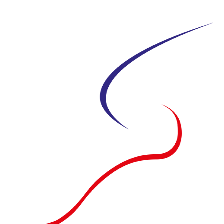
Siirry
suoraan
sisältöön