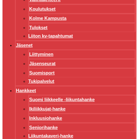
Koulutukset
Kolme Kampusta
Tulokset
Liiton kv-tapahtumat
Jäsenet
Liittyminen
Jäsenseurat
Suomisport
Tukipalvelut
Hankkeet
Suomi liikkeelle -liikuntahanke
Ikiliikkujat-hanke
Inkluusiohanke
Seniorihanke
Liikuntakaveri-hanke