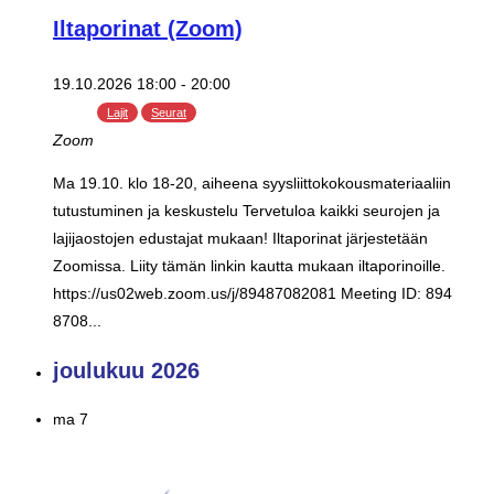
Iltaporinat (Zoom)
19.10.2026 18:00
-
20:00
Lajit
Seurat
Zoom
Ma 19.10. klo 18-20, aiheena syysliittokokousmateriaaliin
tutustuminen ja keskustelu Tervetuloa kaikki seurojen ja
lajijaostojen edustajat mukaan! Iltaporinat järjestetään
Zoomissa. Liity tämän linkin kautta mukaan iltaporinoille.
https://us02web.zoom.us/j/89487082081 Meeting ID: 894
8708...
joulukuu 2026
ma
7