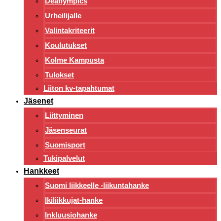
Deaflympics
Urheilijalle
Valintakriteerit
Koulutukset
Kolme Kampusta
Tulokset
Liiton kv-tapahtumat
Jäsenet
Liittyminen
Jäsenseurat
Suomisport
Tukipalvelut
Hankkeet
Suomi liikkeelle -liikuntahanke
Ikiliikkujat-hanke
Inkluusiohanke