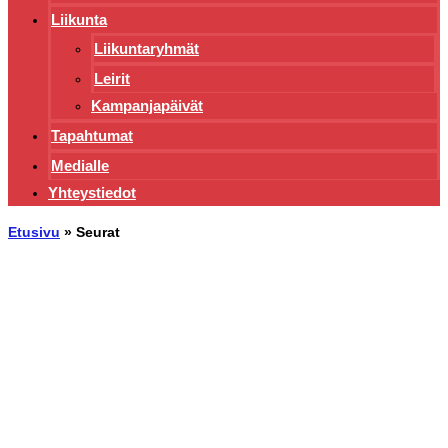
Liikunta
Liikuntaryhmät
Leirit
Kampanjapäivät
Tapahtumat
Medialle
Yhteystiedot
Etusivu
»
Seurat