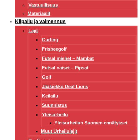
Vastuullisuus
Materiaalit
Kilpailu ja valmennus
Lajit
Curling
Frisbeegolf
Futsal miehet – Mambat
Futsal naiset – Pipsat
Golf
Jääkiekko Deaf Lions
Keilailu
Suunnistus
Yleisurheilu
Yleisurheilun Suomen ennätykset
Muut Urheilulajit