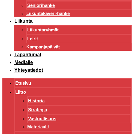
Seniorihanke
Liikuntakaveri-hanke
Liikunta
Liikuntaryhmät
Leirit
Kampanjapäivät
Tapahtumat
Medialle
Yhteystiedot
Etusivu
Liitto
Historia
Strategia
Vastuullisuus
Materiaalit