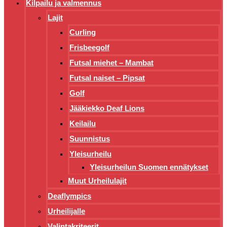
Kilpailu ja valmennus
Lajit
Curling
Frisbeegolf
Futsal miehet – Mambat
Futsal naiset – Pipsat
Golf
Jääkiekko Deaf Lions
Keilailu
Suunnistus
Yleisurheilu
Yleisurheilun Suomen ennätykset
Muut Urheilulajit
Deaflympics
Urheilijalle
Valintakriteerit