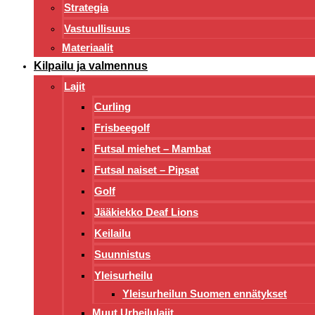
Strategia
Vastuullisuus
Materiaalit
Kilpailu ja valmennus
Lajit
Curling
Frisbeegolf
Futsal miehet – Mambat
Futsal naiset – Pipsat
Golf
Jääkiekko Deaf Lions
Keilailu
Suunnistus
Yleisurheilu
Yleisurheilun Suomen ennätykset
Muut Urheilulajit