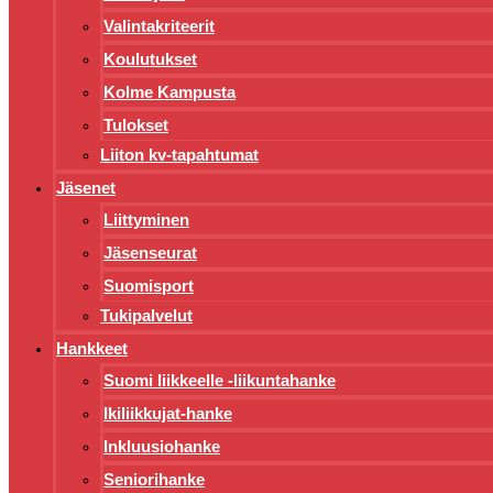
Valintakriteerit
Koulutukset
Kolme Kampusta
Tulokset
Liiton kv-tapahtumat
Jäsenet
Liittyminen
Jäsenseurat
Suomisport
Tukipalvelut
Hankkeet
Suomi liikkeelle -liikuntahanke
Ikiliikkujat-hanke
Inkluusiohanke
Seniorihanke