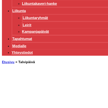
Liikuntakaveri-hanke
Liikunta
Liikuntaryhmät
Leirit
Kampanjapäivät
Tapahtumat
Medialle
Yhteystiedot
Etusivu
»
Talvipäivä