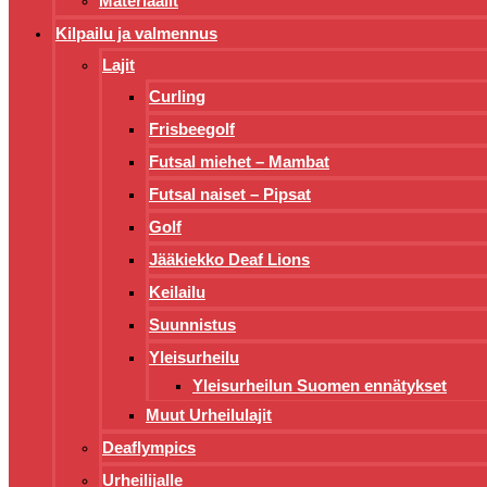
Materiaalit
Kilpailu ja valmennus
Lajit
Curling
Frisbeegolf
Futsal miehet – Mambat
Futsal naiset – Pipsat
Golf
Jääkiekko Deaf Lions
Keilailu
Suunnistus
Yleisurheilu
Yleisurheilun Suomen ennätykset
Muut Urheilulajit
Deaflympics
Urheilijalle