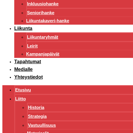
Inkluusiohanke
Seniorihanke
Liikuntakaveri-hanke
Liikunta
Liikuntaryhmät
Leirit
Kampanjapäivät
Tapahtumat
Medialle
Yhteystiedot
Etusivu
Liitto
Historia
Strategia
Vastuullisuus