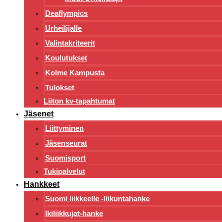
Deaflympics
Urheilijalle
Valintakriteerit
Koulutukset
Kolme Kampusta
Tulokset
Liiton kv-tapahtumat
Jäsenet
Liittyminen
Jäsenseurat
Suomisport
Tukipalvelut
Hankkeet
Suomi liikkeelle -liikuntahanke
Ikiliikkujat-hanke