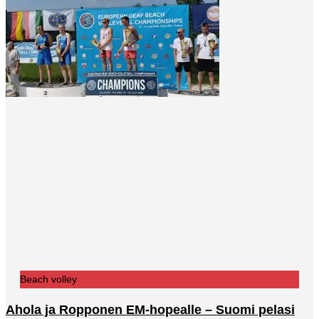
Beach volley
Ahola ja Ropponen EM-hopealle – Suomi pelasi