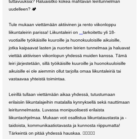
tuttavuuksia? Haluaisitko kokea mahtavan leiritunnelman
uudelleen? 🏕️
Tule mukaan viettämään aktiivinen ja rento viikonloppu
liikuntaleirin parissa! Liikuntaleiri on
...
tarkoitettu yli 18-
vuotiaille työikäisille kuuroille ja huonokuuloisille aikuisille,
jotka kaipaavat lasten ja nuorten leirien tunnelmaa ja haluavat
viettää aktiivisen viikonlopun yhdessä muiden kanssa. Tämä
leiri järjestetään, sillä työikäisille kuuroille ja huonokuuloisille
aikuisille ei ole aiemmin ollut tarjolla omaa liikuntaleiriä tai
vastaavaa yhteistä toimintaa.
Leirillä tullaan viettämään aikaa yhdessä, tutustumaan
erilaisiin liikuntalajeihin matalalla kynnyksellä sekä nauttimaan
leiritunnelmasta. Luvassa monipuolisesti erilaista
liikuntaohjelmaa. Mukaan voit osallistua liikuntataustasta ja -
taidoista, kommunikaatiotavasta ja kunnosta riippumatta!
Tärkeintä on pitää yhdessä hauskaa. 🏊‍♀️🏋️‍♀️⛹️