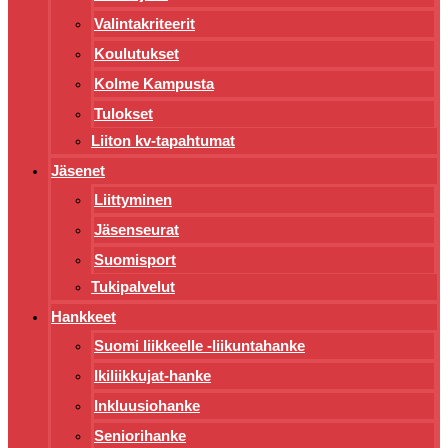
Valintakriteerit
Koulutukset
Kolme Kampusta
Tulokset
Liiton kv-tapahtumat
Jäsenet
Liittyminen
Jäsenseurat
Suomisport
Tukipalvelut
Hankkeet
Suomi liikkeelle -liikuntahanke
Ikiliikkujat-hanke
Inkluusiohanke
Seniorihanke