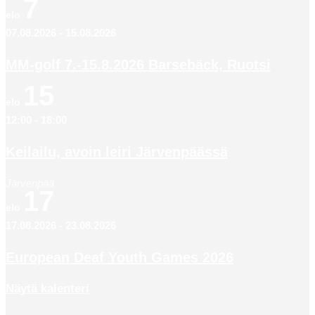
7
elo
07.08.2026
-
15.08.2026
MM-golf 7.-15.8.2026 Barsebäck, Ruotsi
15
elo
12:00
-
18:00
Keilailu, avoin leiri Järvenpäässä
Järvenpää
17
elo
17.08.2026
-
23.08.2026
European Deaf Youth Games 2026
Näytä kalenteri