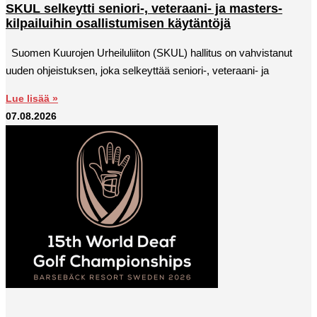
SKUL selkeytti seniori-, veteraani- ja masters-
kilpailuihin osallistumisen käytäntöjä
Suomen Kuurojen Urheiluliiton (SKUL) hallitus on vahvistanut
uuden ohjeistuksen, joka selkeyttää seniori-, veteraani- ja
Lue lisää »
07.08.2026