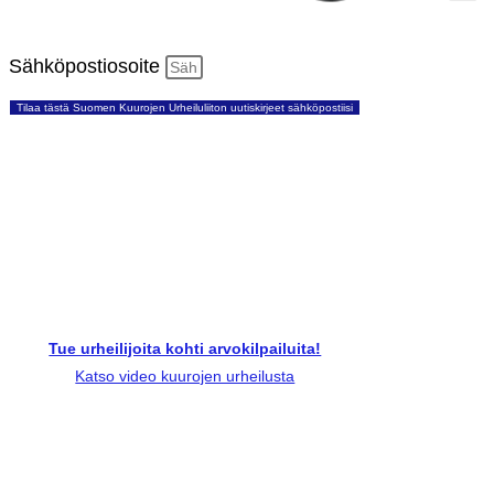
Sähköpostiosoite
Tilaa tästä Suomen Kuurojen Urheiluliiton uutiskirjeet sähköpostiisi
Tue urheilijoita kohti arvokilpailuita!
Katso video kuurojen urheilusta