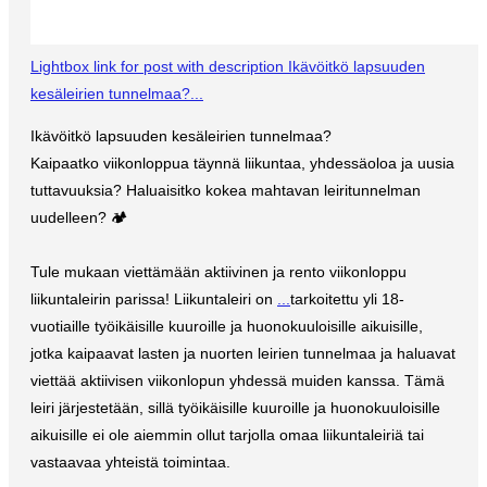
Lightbox link for post with description Ikävöitkö lapsuuden
kesäleirien tunnelmaa?...
Ikävöitkö lapsuuden kesäleirien tunnelmaa?
Kaipaatko viikonloppua täynnä liikuntaa, yhdessäoloa ja uusia
tuttavuuksia? Haluaisitko kokea mahtavan leiritunnelman
uudelleen? 🏕️
Tule mukaan viettämään aktiivinen ja rento viikonloppu
liikuntaleirin parissa! Liikuntaleiri on
...
tarkoitettu yli 18-
vuotiaille työikäisille kuuroille ja huonokuuloisille aikuisille,
jotka kaipaavat lasten ja nuorten leirien tunnelmaa ja haluavat
viettää aktiivisen viikonlopun yhdessä muiden kanssa. Tämä
leiri järjestetään, sillä työikäisille kuuroille ja huonokuuloisille
aikuisille ei ole aiemmin ollut tarjolla omaa liikuntaleiriä tai
vastaavaa yhteistä toimintaa.