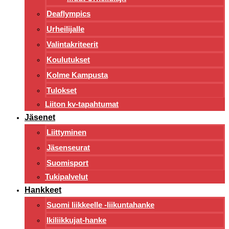
Deaflympics
Urheilijalle
Valintakriteerit
Koulutukset
Kolme Kampusta
Tulokset
Liiton kv-tapahtumat
Jäsenet
Liittyminen
Jäsenseurat
Suomisport
Tukipalvelut
Hankkeet
Suomi liikkeelle -liikuntahanke
Ikiliikkujat-hanke