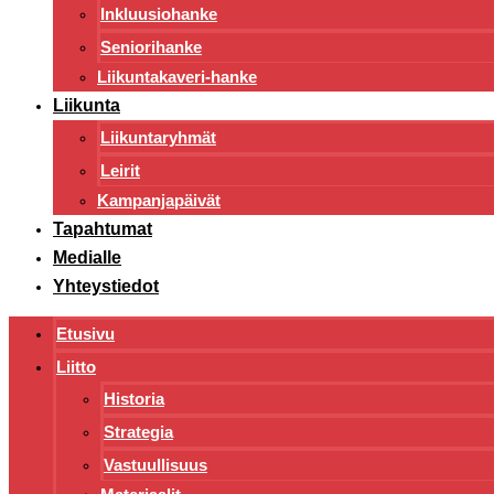
Inkluusiohanke
Seniorihanke
Liikuntakaveri-hanke
Liikunta
Liikuntaryhmät
Leirit
Kampanjapäivät
Tapahtumat
Medialle
Yhteystiedot
Etusivu
Liitto
Historia
Strategia
Vastuullisuus