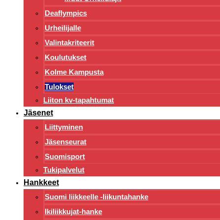
Deaflympics
Urheilijalle
Valintakriteerit
Koulutukset
Kolme Kampusta
Tulokset
Liiton kv-tapahtumat
Jäsenet
Liittyminen
Jäsenseurat
Suomisport
Tukipalvelut
Hankkeet
Suomi liikkeelle -liikuntahanke
Ikiliikkujat-hanke