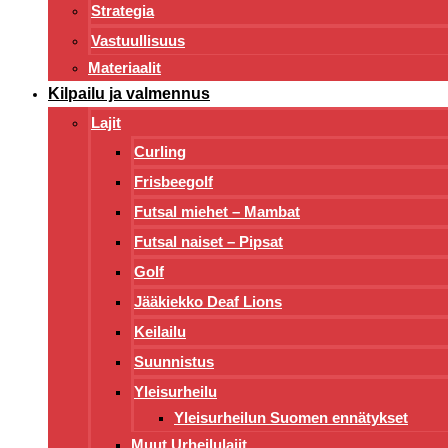
Strategia
Vastuullisuus
Materiaalit
Kilpailu ja valmennus
Lajit
Curling
Frisbeegolf
Futsal miehet – Mambat
Futsal naiset – Pipsat
Golf
Jääkiekko Deaf Lions
Keilailu
Suunnistus
Yleisurheilu
Yleisurheilun Suomen ennätykset
Muut Urheilulajit