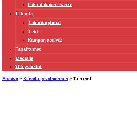
Liikuntakaveri-hanke
Liikunta
Liikuntaryhmät
Leirit
Kampanjapäivät
Tapahtumat
Medialle
Yhteystiedot
Etusivu
»
Kilpailu ja valmennus
»
Tulokset