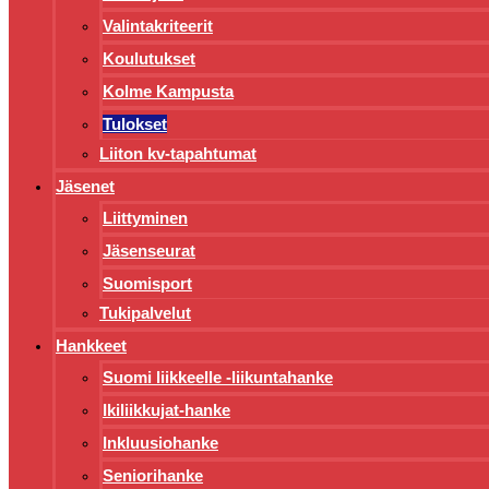
Valintakriteerit
Koulutukset
Kolme Kampusta
Tulokset
Liiton kv-tapahtumat
Jäsenet
Liittyminen
Jäsenseurat
Suomisport
Tukipalvelut
Hankkeet
Suomi liikkeelle -liikuntahanke
Ikiliikkujat-hanke
Inkluusiohanke
Seniorihanke