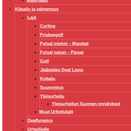
Materiaalit
Kilpailu ja valmennus
Lajit
Curling
Frisbeegolf
Futsal miehet – Mambat
Futsal naiset – Pipsat
Golf
Jääkiekko Deaf Lions
Keilailu
Suunnistus
Yleisurheilu
Yleisurheilun Suomen ennätykset
Muut Urheilulajit
Deaflympics
Urheilijalle