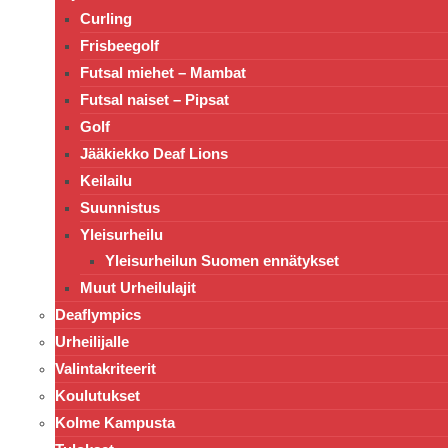
Curling
Frisbeegolf
Futsal miehet – Mambat
Futsal naiset – Pipsat
Golf
Jääkiekko Deaf Lions
Keilailu
Suunnistus
Yleisurheilu
Yleisurheilun Suomen ennätykset
Muut Urheilulajit
Deaflympics
Urheilijalle
Valintakriteerit
Koulutukset
Kolme Kampusta