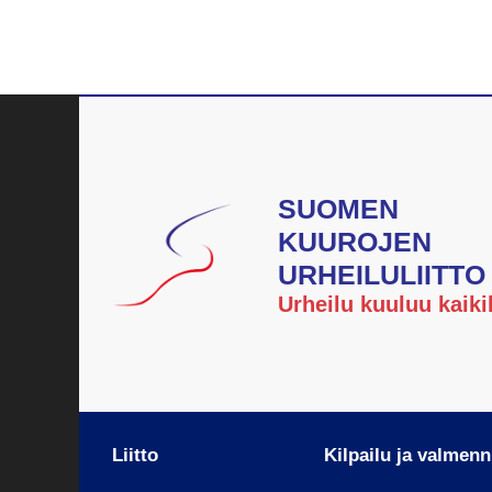
SUOMEN
KUUROJEN
URHEILULIITTO
Urheilu kuuluu kaikil
Liitto
Kilpailu ja valmen