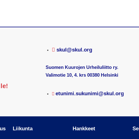
skul@skul.org
Suomen Kuurojen Urheiluliitto ry.
Valimotie 10, 4. krs 00380 Helsinki
le!
etunimi.sukunimi@skul.org
nus
Liikunta
Hankkeet
Se