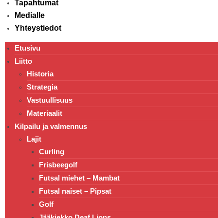
Tapahtumat
Medialle
Yhteystiedot
Etusivu
Liitto
Historia
Strategia
Vastuullisuus
Materiaalit
Kilpailu ja valmennus
Lajit
Curling
Frisbeegolf
Futsal miehet – Mambat
Futsal naiset – Pipsat
Golf
Jääkiekko Deaf Lions