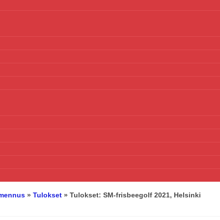
almennus
»
Tulokset
»
Tulokset: SM-frisbeegolf 2021, Helsinki