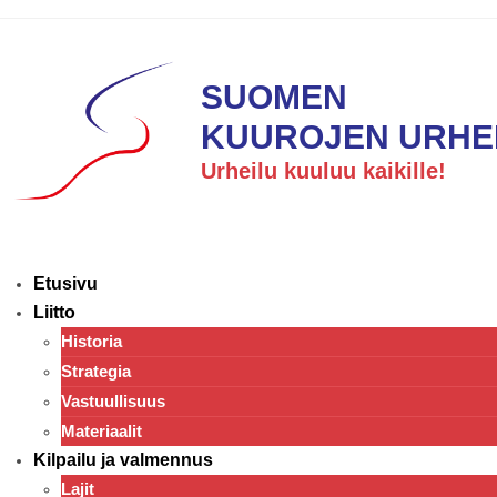
SUOMEN
KUUROJEN URHEI
Urheilu kuuluu kaikille!
Etusivu
Liitto
Historia
Strategia
Vastuullisuus
Materiaalit
Kilpailu ja valmennus
Lajit