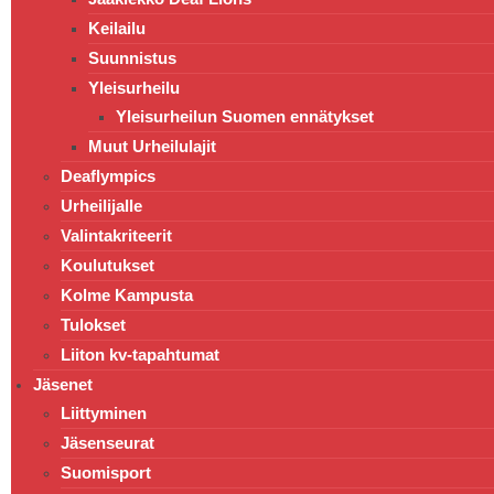
Keilailu
Suunnistus
Yleisurheilu
Yleisurheilun Suomen ennätykset
Muut Urheilulajit
Deaflympics
Urheilijalle
Valintakriteerit
Koulutukset
Kolme Kampusta
Tulokset
Liiton kv-tapahtumat
Jäsenet
Liittyminen
Jäsenseurat
Suomisport