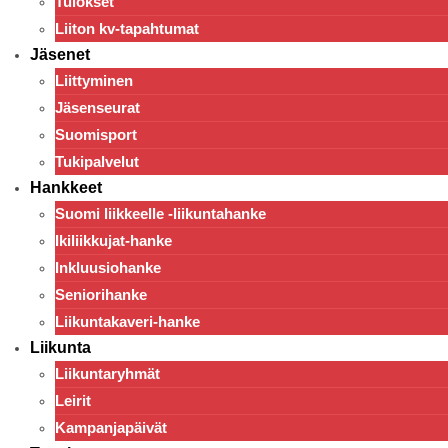
Tulokset
Liiton kv-tapahtumat
Jäsenet
Liittyminen
Jäsenseurat
Suomisport
Tukipalvelut
Hankkeet
Suomi liikkeelle -liikuntahanke
Ikiliikkujat-hanke
Inkluusiohanke
Seniorihanke
Liikuntakaveri-hanke
Liikunta
Liikuntaryhmät
Leirit
Kampanjapäivät