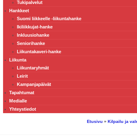
Tukipalvelut
Hankkeet
Suomi liikkeelle -liikuntahanke
Ikiliikkujat-hanke
Inkluusiohanke
Seniorihanke
Liikuntakaveri-hanke
Liikunta
Liikuntaryhmät
Leirit
Kampanjapäivät
Tapahtumat
Medialle
Yhteystiedot
Etusivu
»
Kilpailu ja v