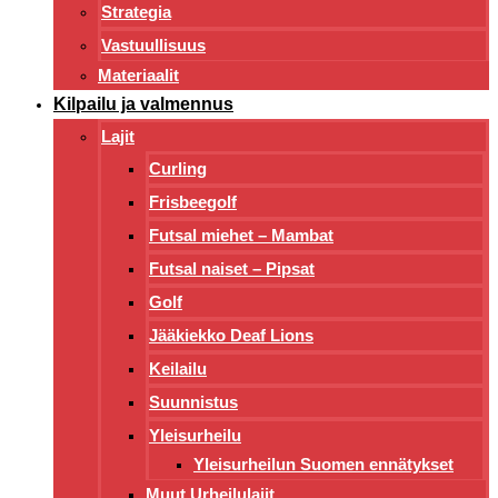
Strategia
Vastuullisuus
Materiaalit
Kilpailu ja valmennus
Lajit
Curling
Frisbeegolf
Futsal miehet – Mambat
Futsal naiset – Pipsat
Golf
Jääkiekko Deaf Lions
Keilailu
Suunnistus
Yleisurheilu
Yleisurheilun Suomen ennätykset
Muut Urheilulajit