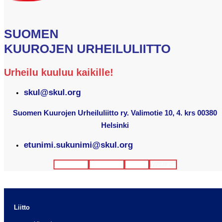
SUOMEN
KUUROJEN URHEILULIITTO
Urheilu kuuluu kaikille!
skul@skul.org
Suomen Kuurojen Urheiluliitto ry. Valimotie 10, 4. krs 00380
Helsinki
etunimi.sukunimi@skul.org
Facebook
Instagram
Twitter
Youtube
Liitto