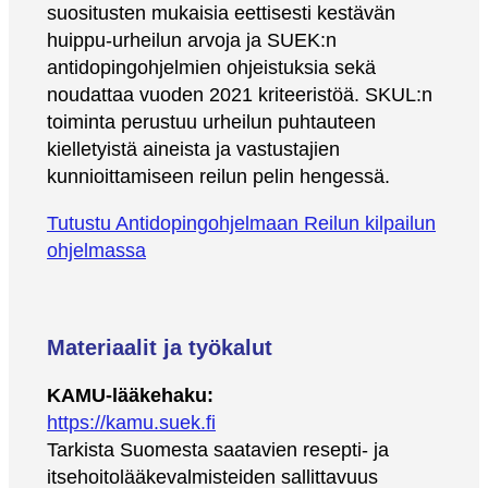
suositusten mukaisia eettisesti kestävän
huippu-urheilun arvoja ja SUEK:n
antidopingohjelmien ohjeistuksia sekä
noudattaa vuoden 2021 kriteeristöä. SKUL:n
toiminta perustuu urheilun puhtauteen
kielletyistä aineista ja vastustajien
kunnioittamiseen reilun pelin hengessä.
Tutustu Antidopingohjelmaan Reilun kilpailun
ohjelmassa
Materiaalit ja työkalut
KAMU-lääkehaku:
https://kamu.suek.fi
Tarkista Suomesta saatavien resepti- ja
itsehoitolääkevalmisteiden sallittavuus