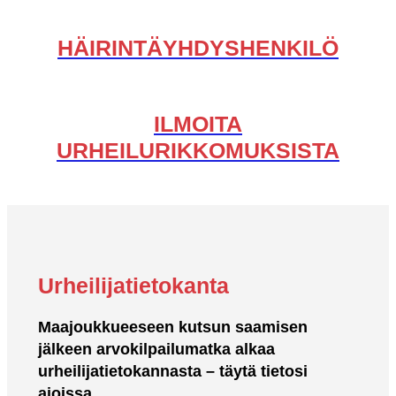
HÄIRINTÄYHDYSHENKILÖ
ILMOITA
URHEILURIKKOMUKSISTA
Urheilijatietokanta
Maajoukkueeseen kutsun saamisen
jälkeen arvokilpailumatka alkaa
urheilijatietokannasta – täytä tietosi
ajoissa.