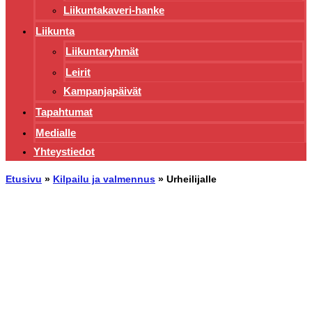
Liikuntakaveri-hanke
Liikunta
Liikuntaryhmät
Leirit
Kampanjapäivät
Tapahtumat
Medialle
Yhteystiedot
Etusivu
»
Kilpailu ja valmennus
»
Urheilijalle