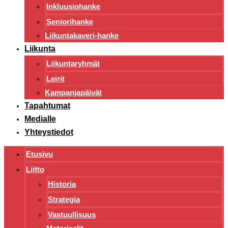
Inkluusiohanke
Seniorihanke
Liikuntakaveri-hanke
Liikunta
Liikuntaryhmät
Leirit
Kampanjapäivät
Tapahtumat
Medialle
Yhteystiedot
Etusivu
Liitto
Historia
Strategia
Vastuullisuus