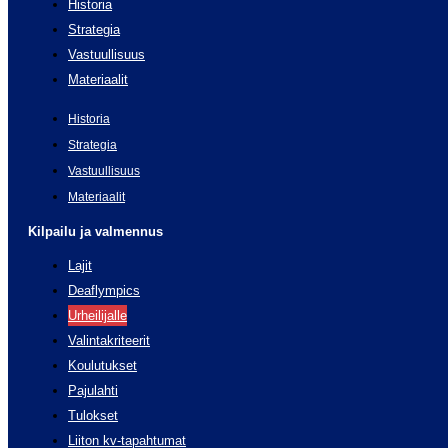
Historia
Strategia
Vastuullisuus
Materiaalit
Historia
Strategia
Vastuullisuus
Materiaalit
Kilpailu ja valmennus
Lajit
Deaflympics
Urheilijalle
Valintakriteerit
Koulutukset
Pajulahti
Tulokset
Liiton kv-tapahtumat