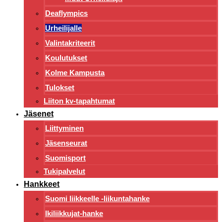
Deaflympics
Urheilijalle
Valintakriteerit
Koulutukset
Kolme Kampusta
Tulokset
Liiton kv-tapahtumat
Jäsenet
Liittyminen
Jäsenseurat
Suomisport
Tukipalvelut
Hankkeet
Suomi liikkeelle -liikuntahanke
Ikiliikkujat-hanke