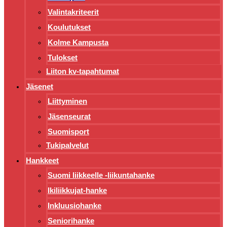
Valintakriteerit
Koulutukset
Kolme Kampusta
Tulokset
Liiton kv-tapahtumat
Jäsenet
Liittyminen
Jäsenseurat
Suomisport
Tukipalvelut
Hankkeet
Suomi liikkeelle -liikuntahanke
Ikiliikkujat-hanke
Inkluusiohanke
Seniorihanke