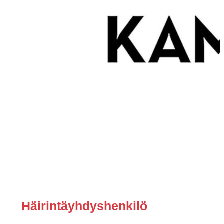
Häirintäyhdyshenkilö