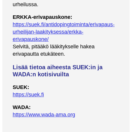
urheilussa.
ERKKA-erivapauskone:
https://suek.fi/antidopingtoiminta/erivapaus-
urheilijan-laakityksessa/erkka-
erivapauskone/
Selvitä, pitääkö lääkitykselle hakea
erivapautta etukäteen.
Lisää tietoa aiheesta SUEK:in ja
WADA:n kotisivuilta
SUEK:
https://suek.fi
WADA:
https://www.wada-ama.org