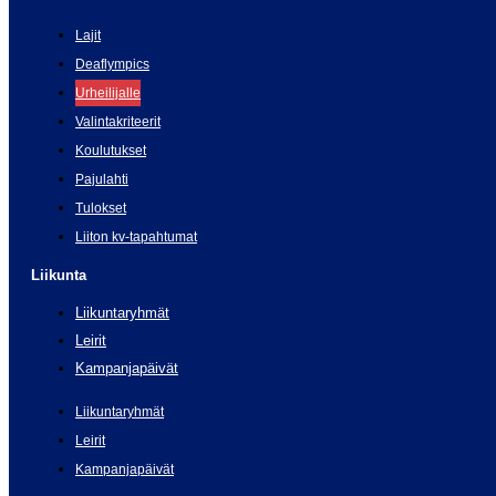
Lajit
Deaflympics
Urheilijalle
Valintakriteerit
Koulutukset
Pajulahti
Tulokset
Liiton kv-tapahtumat
Liikunta
Liikuntaryhmät
Leirit
Kampanjapäivät
Liikuntaryhmät
Leirit
Kampanjapäivät