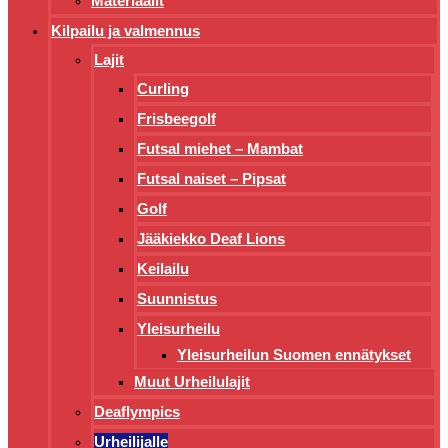
Materiaalit
Kilpailu ja valmennus
Lajit
Curling
Frisbeegolf
Futsal miehet – Mambat
Futsal naiset – Pipsat
Golf
Jääkiekko Deaf Lions
Keilailu
Suunnistus
Yleisurheilu
Yleisurheilun Suomen ennätykset
Muut Urheilulajit
Deaflympics
Urheilijalle