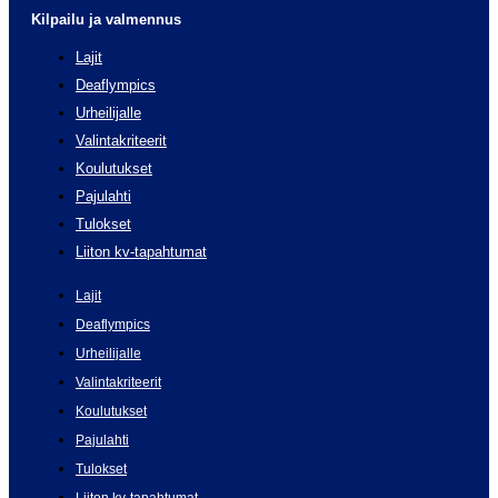
Kilpailu ja valmennus
Lajit
Deaflympics
Urheilijalle
Valintakriteerit
Koulutukset
Pajulahti
Tulokset
Liiton kv-tapahtumat
Lajit
Deaflympics
Urheilijalle
Valintakriteerit
Koulutukset
Pajulahti
Tulokset
Liiton kv-tapahtumat