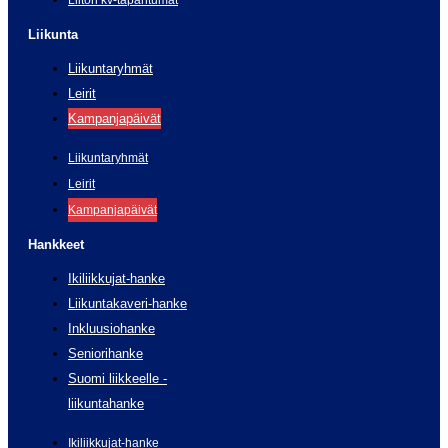
Liikunta
Liikuntaryhmät
Leirit
Kampanjapäivät
Liikuntaryhmät
Leirit
Kampanjapäivät
Hankkeet
Ikiliikkujat-hanke
Liikuntakaveri-hanke
Inkluusiohanke
Seniorihanke
Suomi liikkeelle -
liikuntahanke
Ikiliikkujat-hanke