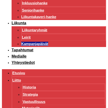
Inkluusiohanke
Seniorihanke
Liikuntakaveri-hanke
Liikunta
Liikuntaryhmät
Leirit
Kampanjapäivät
Tapahtumat
Medialle
Yhteystiedot
Etusivu
Liitto
Historia
Strategia
Vastuullisuus