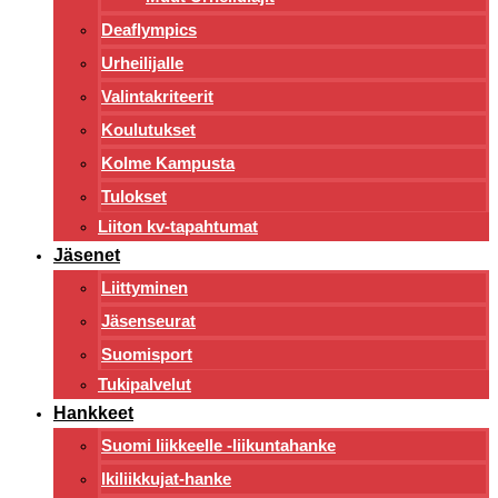
Deaflympics
Urheilijalle
Valintakriteerit
Koulutukset
Kolme Kampusta
Tulokset
Liiton kv-tapahtumat
Jäsenet
Liittyminen
Jäsenseurat
Suomisport
Tukipalvelut
Hankkeet
Suomi liikkeelle -liikuntahanke
Ikiliikkujat-hanke