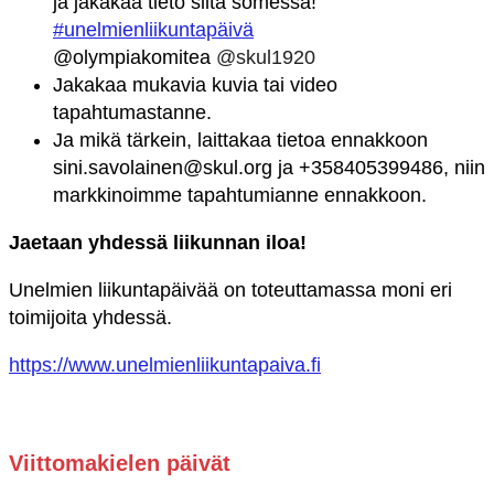
ja jakakaa tieto siitä somessa!
#unelmienliikuntapäivä
@
olympiakomitea
@skul1920
Jakakaa mukavia kuvia tai video
tapahtumastanne.
Ja mikä tärkein, laittakaa tietoa ennakkoon
sini.savolainen@skul.org ja +358405399486, niin
markkinoimme tapahtumianne ennakkoon.
Jaetaan yhdessä liikunnan iloa!
Unelmien liikuntapäivää on toteuttamassa moni eri
toimijoita yhdessä.
https://www.unelmienliikuntapaiva.fi
Viittomakielen päivät