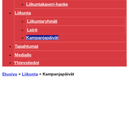
Liikuntakaveri-hanke
Liikunta
Liikuntaryhmät
Leirit
Kampanjapäivät
Tapahtumat
Medialle
Yhteystiedot
Etusivu
»
Liikunta
»
Kampanjapäivät