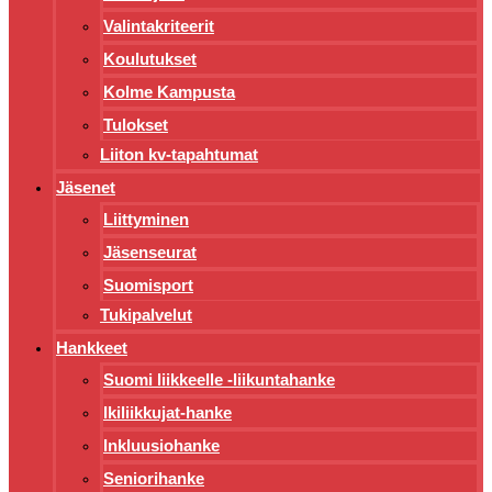
Valintakriteerit
Koulutukset
Kolme Kampusta
Tulokset
Liiton kv-tapahtumat
Jäsenet
Liittyminen
Jäsenseurat
Suomisport
Tukipalvelut
Hankkeet
Suomi liikkeelle -liikuntahanke
Ikiliikkujat-hanke
Inkluusiohanke
Seniorihanke