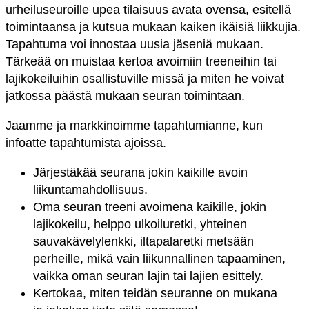
urheiluseuroille upea tilaisuus avata ovensa, esitellä
toimintaansa ja kutsua mukaan kaiken ikäisiä liikkujia.
Tapahtuma voi innostaa uusia jäseniä mukaan.
Tärkeää on muistaa kertoa avoimiin treeneihin tai
lajikokeiluihin osallistuville missä ja miten he voivat
jatkossa päästä mukaan seuran toimintaan.
Jaamme ja markkinoimme tapahtumianne, kun
infoatte tapahtumista ajoissa.
Järjestäkää seurana jokin kaikille avoin
liikuntamahdollisuus.
Oma seuran treeni avoimena kaikille, jokin
lajikokeilu, helppo ulkoiluretki, yhteinen
sauvakävelylenkki,
iltapalaretki metsään
perheille, mikä vain liikunnallinen tapaaminen,
vaikka oman seuran lajin tai lajien esittely.
Kertokaa, miten teidän seuranne on mukana