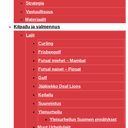
Strategia
Vastuullisuus
Materiaalit
Kilpailu ja valmennus
Lajit
Curling
Frisbeegolf
Futsal miehet – Mambat
Futsal naiset – Pipsat
Golf
Jääkiekko Deaf Lions
Keilailu
Suunnistus
Yleisurheilu
Yleisurheilun Suomen ennätykset
Muut Urheilulajit