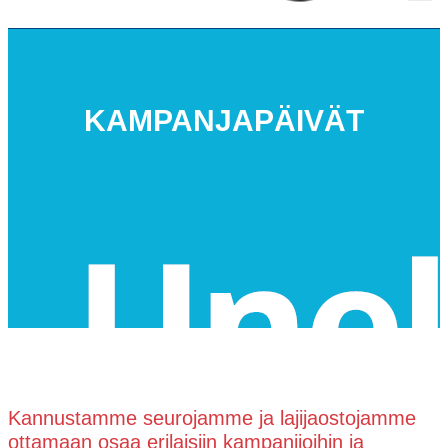
KAMPANJAPÄIVÄT
Kannustamme seurojamme ja lajijaostojamme
ottamaan osaa erilaisiin kampanijoihin ja