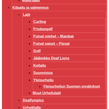
Materiaalit
Kilpailu ja valmennus
Lajit
Curling
Frisbeegolf
Futsal miehet – Mambat
Futsal naiset – Pipsat
Golf
Jääkiekko Deaf Lions
Keilailu
Suunnistus
Yleisurheilu
Yleisurheilun Suomen ennätykset
Muut Urheilulajit
Deaflympics
Urheilijalle