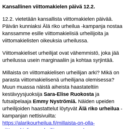
Kansallinen viittomakielen päivä 12.2.
12.2. vietetään kansallista viittomakielen päivää.
Päivän kunniaksi Älä riko urheilua -kampanja nostaa
kanssamme esille viittomakielisiä urheilijoita ja
viittomakielisten oikeuksia urheilussa.
Viittomakieliset urheilijat ovat vähemmistö, joka jää
urheilussa usein marginaaliin ja kohtaa syrjintää.
Millaista on viittomakielisen urheilijan arki? Mikä on
parasta viittomakielisenä urheilijana olemisessa?
Muun muassa näistä aiheista haastateltiin
kestävyysjuoksija
Sara-Elise Ruokosta
ja
futsalpelaaja
Emmy Nyströmiä.
Näiden upeiden
urheilijoiden haastattelut löytyvät
Älä riko urheilua
-
kampanjan nettisivuilta:
https://alarikourheilua.fi/millaista-on-olla-