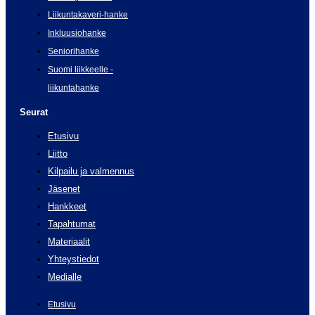
Liikuntakaveri-hanke
Inkluusiohanke
Seniorihanke
Suomi liikkeelle -
liikuntahanke
Seurat
Etusivu
Liitto
Kilpailu ja valmennus
Jäsenet
Hankkeet
Tapahtumat
Materiaalit
Yhteystiedot
Medialle
Etusivu