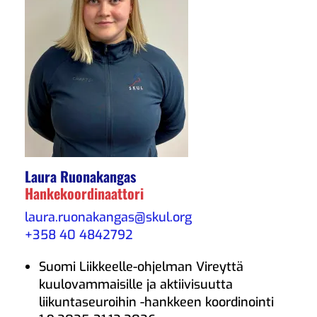
Laura Ruonakangas
Hankekoordinaattori
laura.ruonakangas@skul.org
+358 40 4842792
Suomi Liikkeelle-ohjelman Vireyttä
kuulovammaisille ja aktiivisuutta
liikuntaseuroihin -hankkeen koordinointi