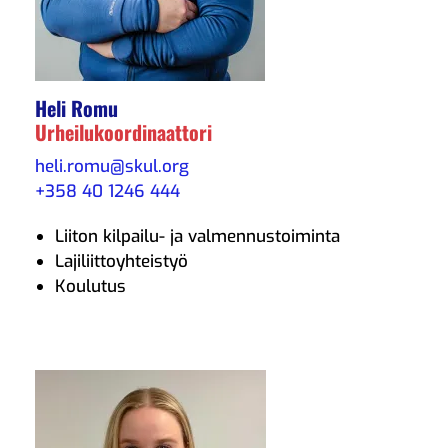
Heli Romu
Urheilukoordinaattori
heli.romu@skul.org
+358 40 1246 444
Liiton kilpailu- ja valmennustoiminta
Lajiliittoyhteistyö
Koulutus