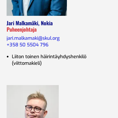
Jari Malkamäki, Nokia
Puheenjohtaja
jari.malkamaki@skul.org
+358 50 5504 796
Liiton toinen häirintäyhdyshenkilö
(viittomakieli)