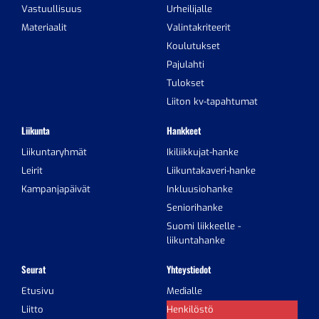
Vastuullisuus
Urheilijalle
Materiaalit
Valintakriteerit
Koulutukset
Pajulahti
Tulokset
Liiton kv-tapahtumat
Liikunta
Hankkeet
Liikuntaryhmät
Ikiliikkujat-hanke
Leirit
Liikuntakaveri-hanke
Kampanjapäivät
Inkluusiohanke
Seniorihanke
Suomi liikkeelle -
liikuntahanke
Seurat
Yhteystiedot
Etusivu
Medialle
Liitto
Henkilöstö