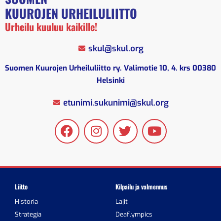
KUUROJEN URHEILULIITTO
Urheilu kuuluu kaikille!
skul@skul.org
Suomen Kuurojen Urheiluliitto ry. Valimotie 10, 4. krs 00380
Helsinki
etunimi.sukunimi@skul.org
Liitto
Kilpailu ja valmennus
Historia
Lajit
Strategia
Deaflympics