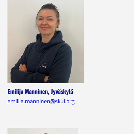
Emilija Manninen, Jyväskylä
emilija.manninen@skul.org