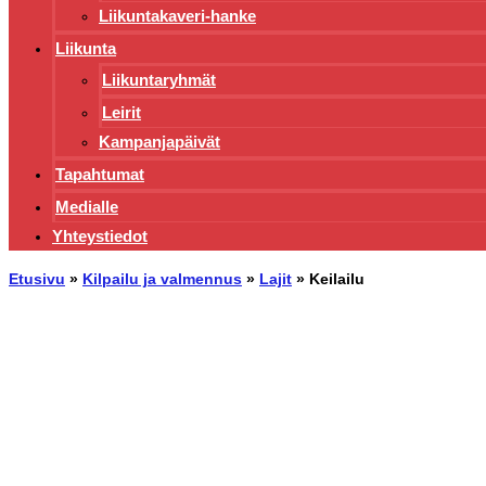
Liikuntakaveri-hanke
Liikunta
Liikuntaryhmät
Leirit
Kampanjapäivät
Tapahtumat
Medialle
Yhteystiedot
Etusivu
»
Kilpailu ja valmennus
»
Lajit
»
Keilailu