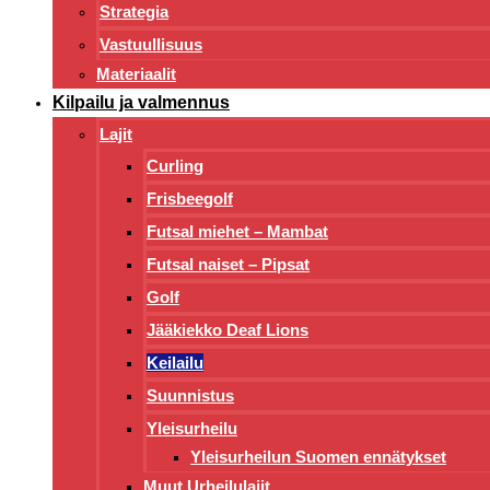
Strategia
Vastuullisuus
Materiaalit
Kilpailu ja valmennus
Lajit
Curling
Frisbeegolf
Futsal miehet – Mambat
Futsal naiset – Pipsat
Golf
Jääkiekko Deaf Lions
Keilailu
Suunnistus
Yleisurheilu
Yleisurheilun Suomen ennätykset
Muut Urheilulajit