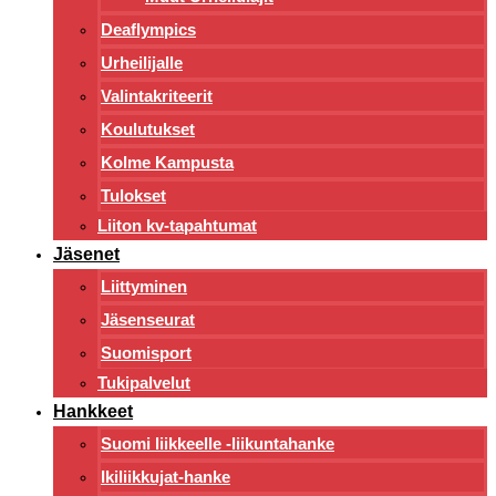
Deaflympics
Urheilijalle
Valintakriteerit
Koulutukset
Kolme Kampusta
Tulokset
Liiton kv-tapahtumat
Jäsenet
Liittyminen
Jäsenseurat
Suomisport
Tukipalvelut
Hankkeet
Suomi liikkeelle -liikuntahanke
Ikiliikkujat-hanke