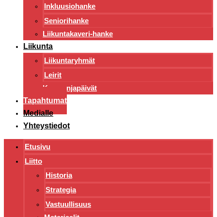
Inkluusiohanke
Seniorihanke
Liikuntakaveri-hanke
Liikunta
Liikuntaryhmät
Leirit
Kampanjapäivät
Tapahtumat
Medialle
Yhteystiedot
Etusivu
Liitto
Historia
Strategia
Vastuullisuus