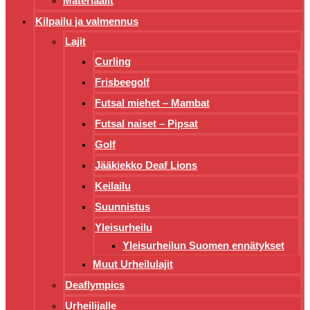
Materiaalit
Kilpailu ja valmennus
Lajit
Curling
Frisbeegolf
Futsal miehet – Mambat
Futsal naiset – Pipsat
Golf
Jääkiekko Deaf Lions
Keilailu
Suunnistus
Yleisurheilu
Yleisurheilun Suomen ennätykset
Muut Urheilulajit
Deaflympics
Urheilijalle