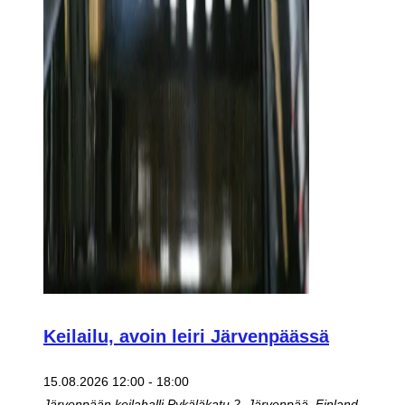
Keilailu, avoin leiri Järvenpäässä
15.08.2026 12:00
-
18:00
Järvenpään keilahalli
Pykäläkatu 2, Järvenpää, Finland