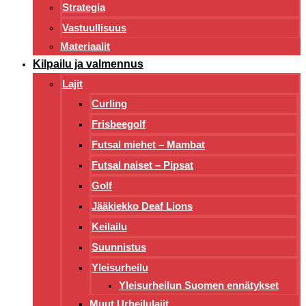
Strategia
Vastuullisuus
Materiaalit
Kilpailu ja valmennus
Lajit
Curling
Frisbeegolf
Futsal miehet – Mambat
Futsal naiset – Pipsat
Golf
Jääkiekko Deaf Lions
Keilailu
Suunnistus
Yleisurheilu
Yleisurheilun Suomen ennätykset
Muut Urheilulajit