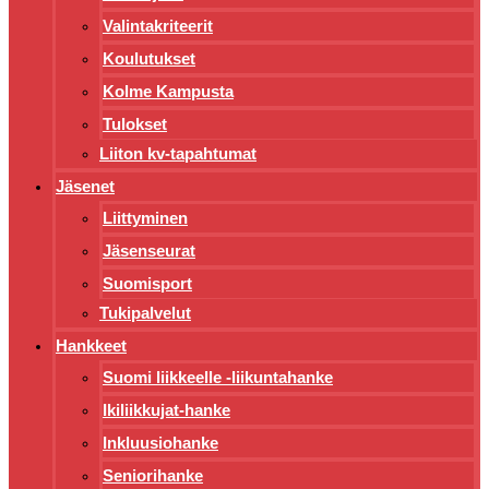
Valintakriteerit
Koulutukset
Kolme Kampusta
Tulokset
Liiton kv-tapahtumat
Jäsenet
Liittyminen
Jäsenseurat
Suomisport
Tukipalvelut
Hankkeet
Suomi liikkeelle -liikuntahanke
Ikiliikkujat-hanke
Inkluusiohanke
Seniorihanke