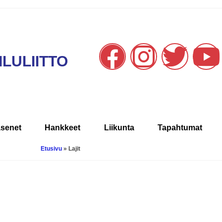
LULIITTO
äsenet
Hankkeet
Liikunta
Tapahtumat
Etusivu
»
Lajit