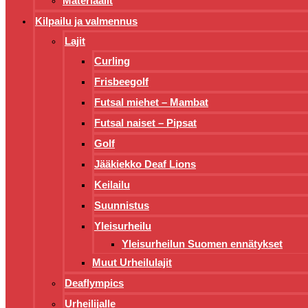
Materiaalit
Kilpailu ja valmennus
Lajit
Curling
Frisbeegolf
Futsal miehet – Mambat
Futsal naiset – Pipsat
Golf
Jääkiekko Deaf Lions
Keilailu
Suunnistus
Yleisurheilu
Yleisurheilun Suomen ennätykset
Muut Urheilulajit
Deaflympics
Urheilijalle