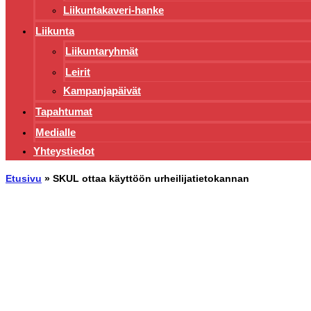
Liikuntakaveri-hanke
Liikunta
Liikuntaryhmät
Leirit
Kampanjapäivät
Tapahtumat
Medialle
Yhteystiedot
Etusivu
»
SKUL ottaa käyttöön urheilijatietokannan