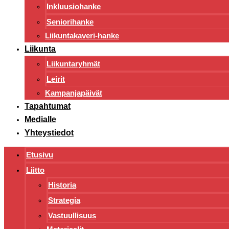
Inkluusiohanke
Seniorihanke
Liikuntakaveri-hanke
Liikunta
Liikuntaryhmät
Leirit
Kampanjapäivät
Tapahtumat
Medialle
Yhteystiedot
Etusivu
Liitto
Historia
Strategia
Vastuullisuus