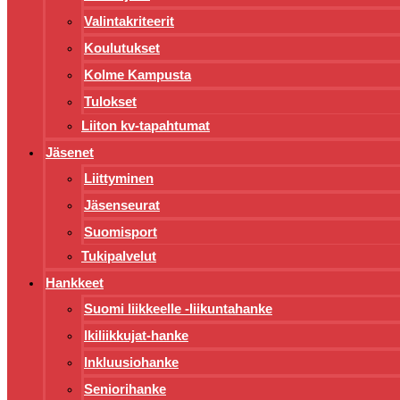
Valintakriteerit
Koulutukset
Kolme Kampusta
Tulokset
Liiton kv-tapahtumat
Jäsenet
Liittyminen
Jäsenseurat
Suomisport
Tukipalvelut
Hankkeet
Suomi liikkeelle -liikuntahanke
Ikiliikkujat-hanke
Inkluusiohanke
Seniorihanke