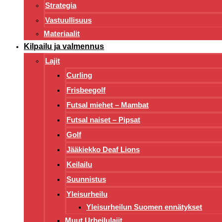
Strategia
Vastuullisuus
Materiaalit
Kilpailu ja valmennus
Lajit
Curling
Frisbeegolf
Futsal miehet – Mambat
Futsal naiset – Pipsat
Golf
Jääkiekko Deaf Lions
Keilailu
Suunnistus
Yleisurheilu
Yleisurheilun Suomen ennätykset
Muut Urheilulajit