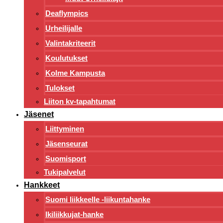
Deaflympics
Urheilijalle
Valintakriteerit
Koulutukset
Kolme Kampusta
Tulokset
Liiton kv-tapahtumat
Jäsenet
Liittyminen
Jäsenseurat
Suomisport
Tukipalvelut
Hankkeet
Suomi liikkeelle -liikuntahanke
Ikiliikkujat-hanke