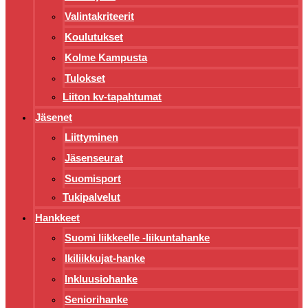
Valintakriteerit
Koulutukset
Kolme Kampusta
Tulokset
Liiton kv-tapahtumat
Jäsenet
Liittyminen
Jäsenseurat
Suomisport
Tukipalvelut
Hankkeet
Suomi liikkeelle -liikuntahanke
Ikiliikkujat-hanke
Inkluusiohanke
Seniorihanke