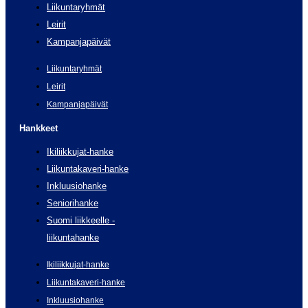
Liikuntaryhmät
Leirit
Kampanjapäivät
Liikuntaryhmät
Leirit
Kampanjapäivät
Hankkeet
Ikiliikkujat-hanke
Liikuntakaveri-hanke
Inkluusiohanke
Seniorihanke
Suomi liikkeelle -
liikuntahanke
Ikiliikkujat-hanke
Liikuntakaveri-hanke
Inkluusiohanke