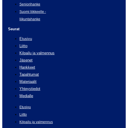
Seniorihanke
Suomi liikkeelle -
liikuntahanke
Seurat
Etusivu
Liitto
Kilpailu ja valmennus
Jäsenet
Hankkeet
Tapahtumat
Materiaalit
Yhteystiedot
Medialle
Etusivu
Liitto
Kilpailu ja valmennus