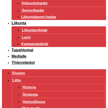
Inkluusiohanke
Seniorihanke
Liikuntakaveri-hanke
Liikunta
Liikuntaryhmät
Leirit
Kampanjapäivät
Tapahtumat
Medialle
Yhteystiedot
Etusivu
Liitto
Historia
Strategia
Vastuullisuus