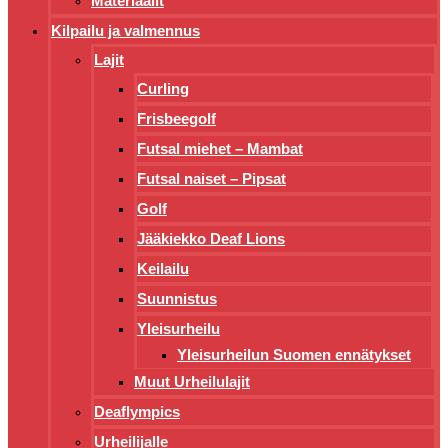
Materiaalit
Kilpailu ja valmennus
Lajit
Curling
Frisbeegolf
Futsal miehet – Mambat
Futsal naiset – Pipsat
Golf
Jääkiekko Deaf Lions
Keilailu
Suunnistus
Yleisurheilu
Yleisurheilun Suomen ennätykset
Muut Urheilulajit
Deaflympics
Urheilijalle