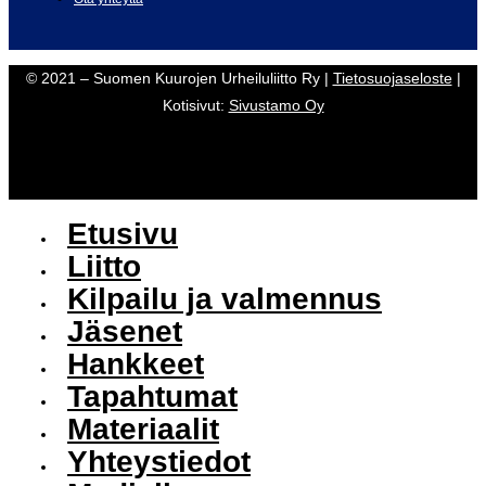
© 2021 – Suomen Kuurojen Urheiluliitto Ry |
Tietosuojaseloste
|
Kotisivut:
Sivustamo Oy
Etusivu
Liitto
Kilpailu ja valmennus
Jäsenet
Hankkeet
Tapahtumat
Materiaalit
Yhteystiedot