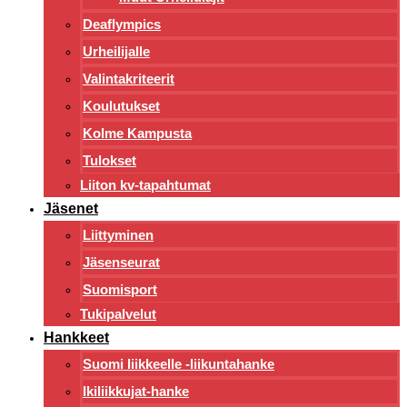
Deaflympics
Urheilijalle
Valintakriteerit
Koulutukset
Kolme Kampusta
Tulokset
Liiton kv-tapahtumat
Jäsenet
Liittyminen
Jäsenseurat
Suomisport
Tukipalvelut
Hankkeet
Suomi liikkeelle -liikuntahanke
Ikiliikkujat-hanke