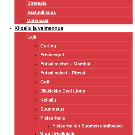
Strategia
Vastuullisuus
Materiaalit
Kilpailu ja valmennus
Lajit
Curling
Frisbeegolf
Futsal miehet – Mambat
Futsal naiset – Pipsat
Golf
Jääkiekko Deaf Lions
Keilailu
Suunnistus
Yleisurheilu
Yleisurheilun Suomen ennätykset
Muut Urheilulajit