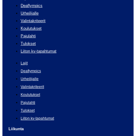
Deaflympics
Urheilijalle
Valintakriteerit
Koulutukset
Pajulahti
Tulokset
Liiton kv-tapahtumat
Lajit
Deaflympics
Urheilijalle
Valintakriteerit
Koulutukset
Pajulahti
Tulokset
Liiton kv-tapahtumat
Liikunta