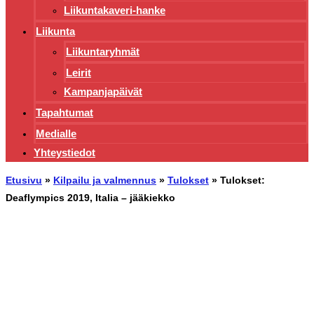
Liikuntakaveri-hanke
Liikunta
Liikuntaryhmät
Leirit
Kampanjapäivät
Tapahtumat
Medialle
Yhteystiedot
Etusivu
»
Kilpailu ja valmennus
»
Tulokset
»
Tulokset:
Deaflympics 2019, Italia – jääkiekko