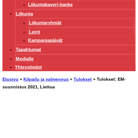
Liikuntakaveri-hanke
Liikunta
Liikuntaryhmät
Leirit
Kampanjapäivät
Tapahtumat
Medialle
Yhteystiedot
Etusivu
»
Kilpailu ja valmennus
»
Tulokset
»
Tulokset: EM-
suunnistus 2021, Liettua