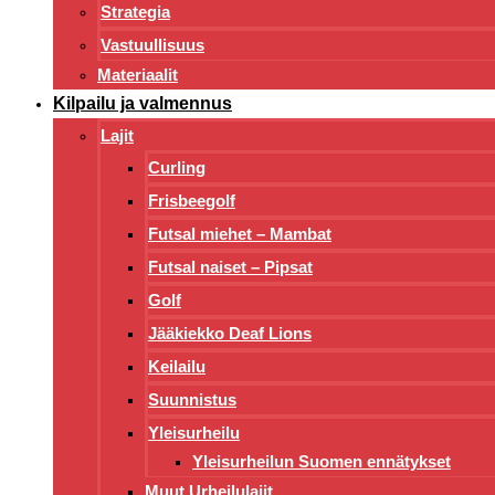
Strategia
Vastuullisuus
Materiaalit
Kilpailu ja valmennus
Lajit
Curling
Frisbeegolf
Futsal miehet – Mambat
Futsal naiset – Pipsat
Golf
Jääkiekko Deaf Lions
Keilailu
Suunnistus
Yleisurheilu
Yleisurheilun Suomen ennätykset
Muut Urheilulajit