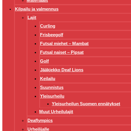
Materiaalit
Kilpailu ja valmennus
Lajit
Curling
Frisbeegolf
Futsal miehet – Mambat
Futsal naiset – Pipsat
Golf
Jääkiekko Deaf Lions
Keilailu
Suunnistus
Yleisurheilu
Yleisurheilun Suomen ennätykset
Muut Urheilulajit
Deaflympics
Urheilijalle