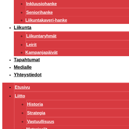
Inkluusiohanke
Seniorihanke
Liikuntakaveri-hanke
Liikunta
Liikuntaryhmät
Leirit
Kampanjapäivät
Tapahtumat
Medialle
Yhteystiedot
Etusivu
Liitto
Historia
Strategia
Vastuullisuus