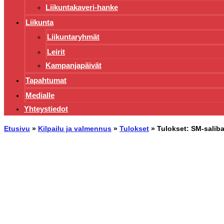
Liikuntakaveri-hanke
Liikunta
Liikuntaryhmät
Leirit
Kampanjapäivät
Tapahtumat
Medialle
Yhteystiedot
Etusivu
»
Kilpailu ja valmennus
»
Tulokset
»
Tulokset: SM-salib