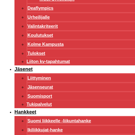
Deaflympics
Urheilijalle
Valintakriteerit
Koulutukset
Kolme Kampusta
Tulokset
Liiton kv-tapahtumat
Jäsenet
Liittyminen
Jäsenseurat
Suomisport
Tukipalvelut
Hankkeet
Suomi liikkeelle -liikuntahanke
Ikiliikkujat-hanke