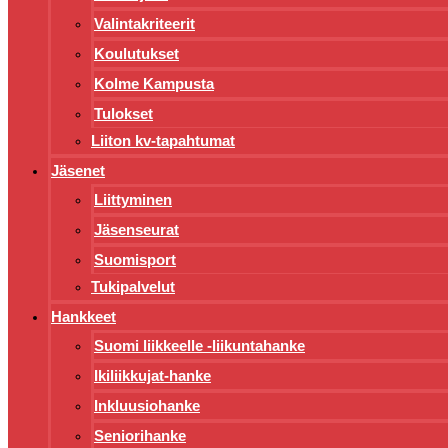
Valintakriteerit
Koulutukset
Kolme Kampusta
Tulokset
Liiton kv-tapahtumat
Jäsenet
Liittyminen
Jäsenseurat
Suomisport
Tukipalvelut
Hankkeet
Suomi liikkeelle -liikuntahanke
Ikiliikkujat-hanke
Inkluusiohanke
Seniorihanke