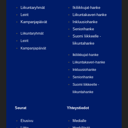
Liikuntaryhmät
Ikiliikkujat-hanke
Leirit
Liikuntakaveri-hanke
Kampanjapäivät
Inkluusiohanke
Seniorihanke
Liikuntaryhmät
Suomi liikkeelle -
Leirit
liikuntahanke
Kampanjapäivät
Ikiliikkujat-hanke
Liikuntakaveri-hanke
Inkluusiohanke
Seniorihanke
Suomi liikkeelle -
liikuntahanke
Seurat
Yhteystiedot
Etusivu
Medialle
Liitto
Henkilöstö