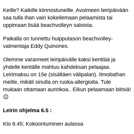
Keille? Kaikille kiinnostuneille. Avoimeen leiripäivään
saa tulla ihan vain kokeilemaan pelaamista tai
oppimaan lisää beachvolleyn saloista.
Paikalla on tunnettu huipputason beachvolley-
valmentaja Eddy Quinones.
Olemme varanneet leiripäivälle kaksi kenttää ja
yhdelle kentälle mahtuu kahdeksan pelaajaa.
Leirimaksu on 15e (sisältäen välipalan). Ilmoitathan
meille, mikäli sinulla on ruoka-allergioita. Tule
mukaan ottamaan aurinkoa.. Eikun pelaamaan biitsiä!
😉
Leirin ohjelma 6.5 :
Klo 9.45: Kokoontuminen aulassa