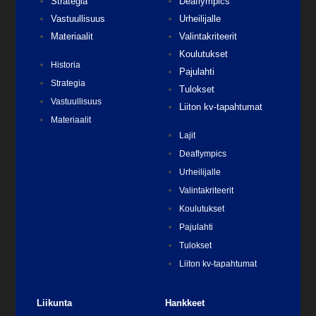
Strategia
Deaflympics
Vastuullisuus
Urheilijalle
Materiaalit
Valintakriteerit
Koulutukset
Historia
Pajulahti
Strategia
Tulokset
Vastuullisuus
Liiton kv-tapahtumat
Materiaalit
Lajit
Deaflympics
Urheilijalle
Valintakriteerit
Koulutukset
Pajulahti
Tulokset
Liiton kv-tapahtumat
Liikunta
Hankkeet