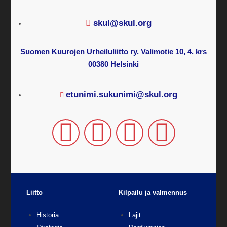
skul@skul.org
Suomen Kuurojen Urheiluliitto ry. Valimotie 10, 4. krs
00380 Helsinki
etunimi.sukunimi@skul.org
Liitto
Kilpailu ja valmennus
Historia
Lajit