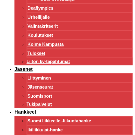
Deaflympics
Urheilijalle
Valintakriteerit
Koulutukset
Kolme Kampusta
Tulokset
Liiton kv-tapahtumat
Jäsenet
Liittyminen
Jäsenseurat
Suomisport
Tukipalvelut
Hankkeet
Suomi liikkeelle -liikuntahanke
Ikiliikkujat-hanke