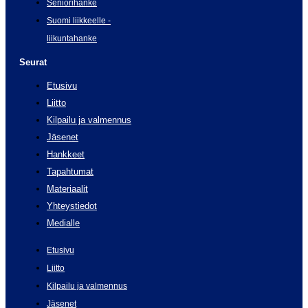
Seniorihanke
Suomi liikkeelle -
liikuntahanke
Seurat
Etusivu
Liitto
Kilpailu ja valmennus
Jäsenet
Hankkeet
Tapahtumat
Materiaalit
Yhteystiedot
Medialle
Etusivu
Liitto
Kilpailu ja valmennus
Jäsenet