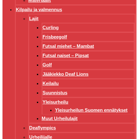
Materiaalit
Kilpailu ja valmennus
Lajit
Curling
Frisbeegolf
Futsal miehet – Mambat
Futsal naiset – Pipsat
Golf
Jääkiekko Deaf Lions
Keilailu
Suunnistus
Yleisurheilu
Yleisurheilun Suomen ennätykset
Muut Urheilulajit
Deaflympics
Urheilijalle