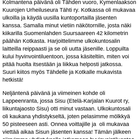
Kolmantena päivänä oli Tähden vuoro,
Kymenlaakson
Kuurojen Urheiluseura Tähti ry.
Kotkassa oli mukavaa
ulkoilla ja käydä uusilla kuntoportailla jäsenten
kanssa. Samalla minut vietiin näkötornille, josta näki
kiikarilla Suomenlahden Suursaareen 42 kilometrin
päähän Kotkasta. Harjoittelimme ulkokuntosalin
laitteilla reippaasti ja se oli uutta jäsenille. Loppuilta
kului hyvinvointiluentoon, jossa käsiteltiin, miten voi
pitää huolta itsestään ja liikkua helposti jatkossa.
Suuri kiitos myös Tähdelle ja Kotkalle mukavista
hetkistä!
Neljäntenä päivänä ja viimeinen kohde oli
Lappeenranta, jossa Sisu (
Etelä-Karjalan Kuurot ry,
liikuntajaosto Sisu)
otti minut vastaan. Ulkokuntosali
oli kaukana yhdistykseltä, joten pelasimme mölkkyä
50 pisteeseen asti. Onnea voittajille ja oli mukavaa
viettää aikaa Sisun jäsenten kanssa! Tämän jälkeen