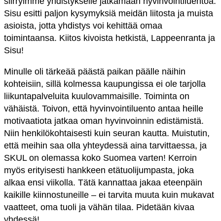
siirryimme yhdistykselle jatkamaan hyvinvointiluentoa.
Sisu esitti paljon kysymyksiä meidän liitosta ja muista
asioista, jotta yhdistys voi kehittää omaa
toimintaansa. Kiitos kivoista hetkistä, Lappeenranta ja
Sisu!
Minulle oli tärkeää päästä paikan päälle näihin
kohteisiin, sillä kolmessa kaupungissa ei ole tarjolla
liikuntapalveluita kuulovammaisille. Toiminta on
vähäistä. Toivon, että hyvinvointiluento antaa heille
motivaatiota jatkaa oman hyvinvoinnin edistämistä.
Niin henkilökohtaisesti kuin seuran kautta. Muistutin,
että meihin saa olla yhteydessä aina tarvittaessa, ja
SKUL on olemassa koko Suomea varten! Kerroin
myös erityisesti hankkeen etätuolijumpasta, joka
alkaa ensi viikolla. Tätä kannattaa jakaa eteenpäin
kaikille kiinnostuneille – ei tarvita muuta kuin mukavat
vaatteet, oma tuoli ja vähän tilaa. Pidetään kivaa
yhdessä!