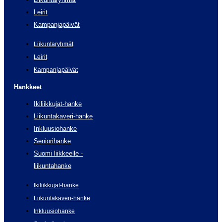
Leirit
Kampanjapäivät
Liikuntaryhmät
Leirit
Kampanjapäivät
Hankkeet
Ikiliikkujat-hanke
Liikuntakaveri-hanke
Inkluusiohanke
Seniorihanke
Suomi liikkeelle -
liikuntahanke
Ikiliikkujat-hanke
Liikuntakaveri-hanke
Inkluusiohanke