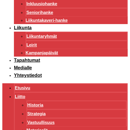
Inkluusiohanke
Seniorihanke
Liikuntakaveri-hanke
Liikunta
Liikuntaryhmät
Leirit
Kampanjapäivät
Tapahtumat
Medialle
Yhteystiedot
Etusivu
Liitto
Historia
Strategia
Vastuullisuus