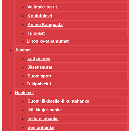
Valintakriteerit
Koulutukset
Kolme Kampusta
Tulokset
Liiton kv-tapahtumat
Jäsenet
Liittyminen
Jäsenseurat
Suomisport
Tukipalvelut
Hankkeet
Suomi liikkeelle -liikuntahanke
Ikiliikkujat-hanke
Inkluusiohanke
Seniorihanke