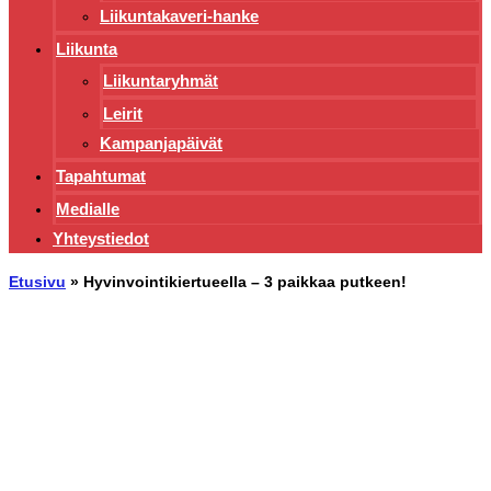
Liikuntakaveri-hanke
Liikunta
Liikuntaryhmät
Leirit
Kampanjapäivät
Tapahtumat
Medialle
Yhteystiedot
Etusivu
»
Hyvinvointikiertueella – 3 paikkaa putkeen!