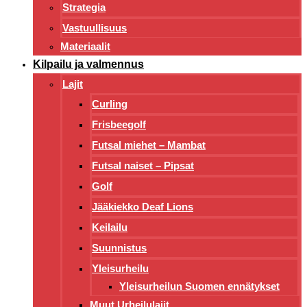
Strategia
Vastuullisuus
Materiaalit
Kilpailu ja valmennus
Lajit
Curling
Frisbeegolf
Futsal miehet – Mambat
Futsal naiset – Pipsat
Golf
Jääkiekko Deaf Lions
Keilailu
Suunnistus
Yleisurheilu
Yleisurheilun Suomen ennätykset
Muut Urheilulajit