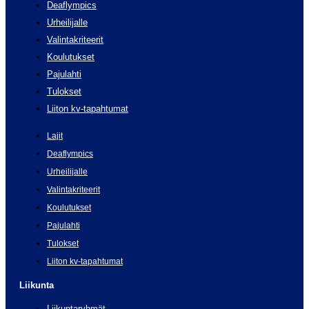
Deaflympics
Urheilijalle
Valintakriteerit
Koulutukset
Pajulahti
Tulokset
Liiton kv-tapahtumat
Lajit
Deaflympics
Urheilijalle
Valintakriteerit
Koulutukset
Pajulahti
Tulokset
Liiton kv-tapahtumat
Liikunta
Liikuntaryhmät