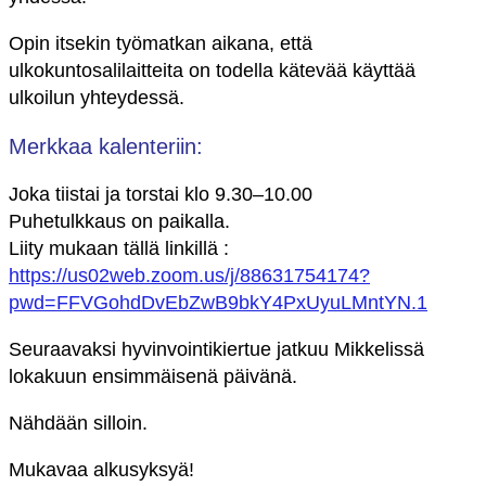
Opin itsekin työmatkan aikana, että
ulkokuntosalilaitteita on todella kätevää käyttää
ulkoilun yhteydessä.
Merkkaa kalenteriin:
Joka tiistai ja torstai klo 9.30–10.00
Puhetulkkaus on paikalla.
Liity mukaan tällä linkillä :
https://us02web.zoom.us/j/88631754174?
pwd=FFVGohdDvEbZwB9bkY4PxUyuLMntYN.1
Seuraavaksi hyvinvointikiertue jatkuu Mikkelissä
lokakuun ensimmäisenä päivänä.
Nähdään silloin.
Mukavaa alkusyksyä!