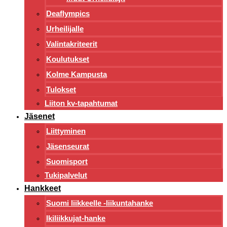
Deaflympics
Urheilijalle
Valintakriteerit
Koulutukset
Kolme Kampusta
Tulokset
Liiton kv-tapahtumat
Jäsenet
Liittyminen
Jäsenseurat
Suomisport
Tukipalvelut
Hankkeet
Suomi liikkeelle -liikuntahanke
Ikiliikkujat-hanke