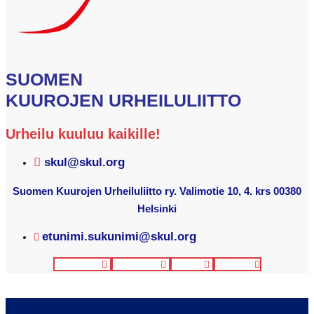
SUOMEN
KUUROJEN URHEILULIITTO
Urheilu kuuluu kaikille!
skul@skul.org
Suomen Kuurojen Urheiluliitto ry. Valimotie 10, 4. krs 00380
Helsinki
etunimi.sukunimi@skul.org
Facebook
Instagram
Twitter
Youtube