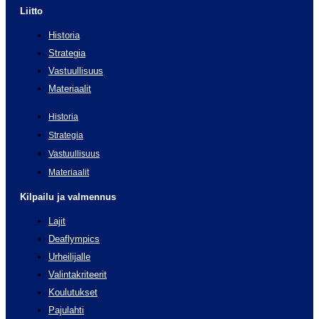
Liitto
Historia
Strategia
Vastuullisuus
Materiaalit
Historia
Strategia
Vastuullisuus
Materiaalit
Kilpailu ja valmennus
Lajit
Deaflympics
Urheilijalle
Valintakriteerit
Koulutukset
Pajulahti