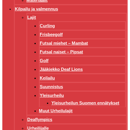
Materiaalit
Kilpailu ja valmennus
Lajit
Curling
Frisbeegolf
Futsal miehet – Mambat
Futsal naiset – Pipsat
Golf
Jääkiekko Deaf Lions
Keilailu
Suunnistus
Yleisurheilu
Yleisurheilun Suomen ennätykset
Muut Urheilulajit
Deaflympics
Urheilijalle