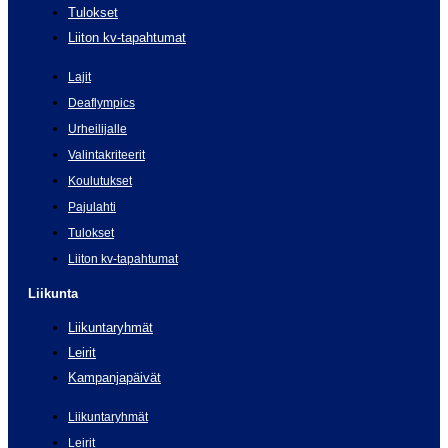
Tulokset
Liiton kv-tapahtumat
Lajit
Deaflympics
Urheilijalle
Valintakriteerit
Koulutukset
Pajulahti
Tulokset
Liiton kv-tapahtumat
Liikunta
Liikuntaryhmät
Leirit
Kampanjapäivät
Liikuntaryhmät
Leirit