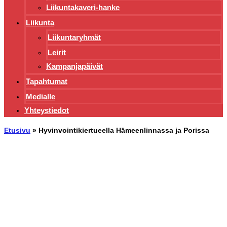
Liikuntakaveri-hanke
Liikunta
Liikuntaryhmät
Leirit
Kampanjapäivät
Tapahtumat
Medialle
Yhteystiedot
Etusivu
»
Hyvinvointikiertueella Hämeenlinnassa ja Porissa