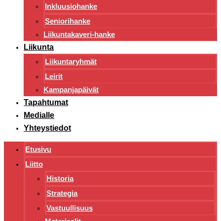
Inkluusiohanke
Seniorihanke
Liikuntakaveri-hanke
Liikunta
Liikuntaryhmät
Leirit
Kampanjapäivät
Tapahtumat
Medialle
Yhteystiedot
Etusivu
Liitto
Historia
Strategia
Vastuullisuus