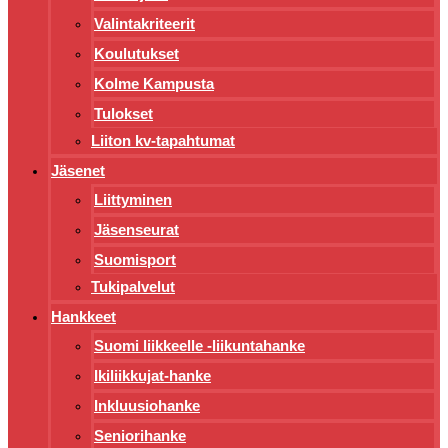
Valintakriteerit
Koulutukset
Kolme Kampusta
Tulokset
Liiton kv-tapahtumat
Jäsenet
Liittyminen
Jäsenseurat
Suomisport
Tukipalvelut
Hankkeet
Suomi liikkeelle -liikuntahanke
Ikiliikkujat-hanke
Inkluusiohanke
Seniorihanke