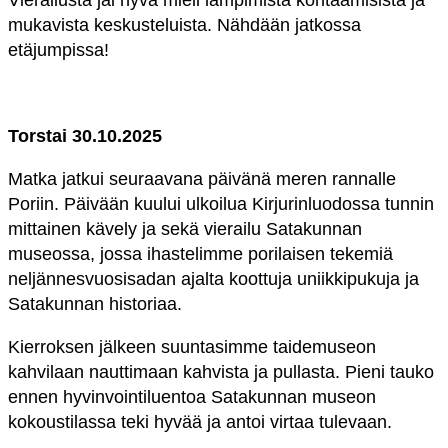
Vierailusta jäi hyvä mieli lämpimistä kohtaamisista ja
mukavista keskusteluista. Nähdään jatkossa
etäjumpissa!
Torstai 30.10.2025
Matka jatkui seuraavana päivänä meren rannalle
Poriin. Päivään kuului ulkoilua Kirjurinluodossa tunnin
mittainen kävely ja sekä vierailu Satakunnan
museossa, jossa ihastelimme porilaisen tekemiä
neljännesvuosisadan ajalta koottuja uniikkipukuja ja
Satakunnan historiaa.
Kierroksen jälkeen suuntasimme taidemuseon
kahvilaan nauttimaan kahvista ja pullasta. Pieni tauko
ennen hyvinvointiluentoa Satakunnan museon
kokoustilassa teki hyvää ja antoi virtaa tulevaan.