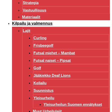
Strategia
Vastuullisuus
Materiaalit
Kilpailu ja valmennus
Lajit
Curling
Frisbeegolf
Futsal miehet – Mambat
Futsal naiset – Pipsat
Golf
Jääkiekko Deaf Lions
Keilailu
Suunnistus
Yleisurheilu
Yleisurheilun Suomen ennätykset
Muut Urheilulajit