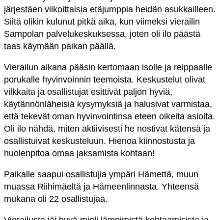
järjestäen viikoittaisia etäjumppia heidän asukkailleen.
Siitä olikin kulunut pitkä aika, kun viimeksi vierailin
Sampolan palvelukeskuksessa, joten oli ilo päästä
taas käymään paikan päällä.
Vierailun aikana pääsin kertomaan isolle ja reippaalle
porukalle hyvinvoinnin teemoista. Keskustelut olivat
vilkkaita ja osallistujat esittivät paljon hyviä,
käytännönläheisiä kysymyksiä ja halusivat varmistaa,
että tekevät oman hyvinvointinsa eteen oikeita asioita.
Oli ilo nähdä, miten aktiivisesti he nostivat kätensä ja
osallistuivat keskusteluun. Hienoa kiinnostusta ja
huolenpitoa omaa jaksamista kohtaan!
Paikalle saapui osallistujia ympäri Hämettä, muun
muassa Riihimäeltä ja Hämeenlinnasta. Yhteensä
mukana oli 22 osallistujaa.