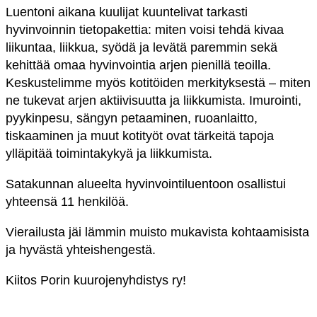
Luentoni aikana kuulijat kuuntelivat tarkasti
hyvinvoinnin tietopakettia: miten voisi tehdä kivaa
liikuntaa, liikkua, syödä ja levätä paremmin sekä
kehittää omaa hyvinvointia arjen pienillä teoilla.
Keskustelimme myös kotitöiden merkityksestä – miten
ne tukevat arjen aktiivisuutta ja liikkumista. Imurointi,
pyykinpesu, sängyn petaaminen, ruoanlaitto,
tiskaaminen ja muut kotityöt ovat tärkeitä tapoja
ylläpitää toimintakykyä ja liikkumista.
Satakunnan alueelta hyvinvointiluentoon osallistui
yhteensä 11 henkilöä.
Vierailusta jäi lämmin muisto mukavista kohtaamisista
ja hyvästä yhteishengestä.
Kiitos Porin kuurojenyhdistys ry!