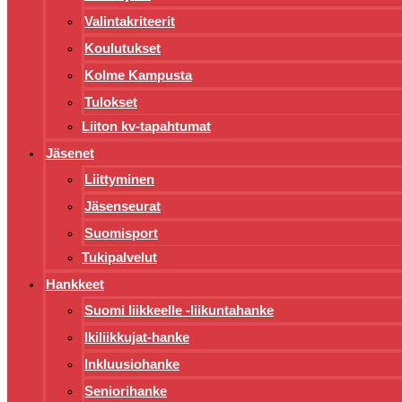
Valintakriteerit
Koulutukset
Kolme Kampusta
Tulokset
Liiton kv-tapahtumat
Jäsenet
Liittyminen
Jäsenseurat
Suomisport
Tukipalvelut
Hankkeet
Suomi liikkeelle -liikuntahanke
Ikiliikkujat-hanke
Inkluusiohanke
Seniorihanke