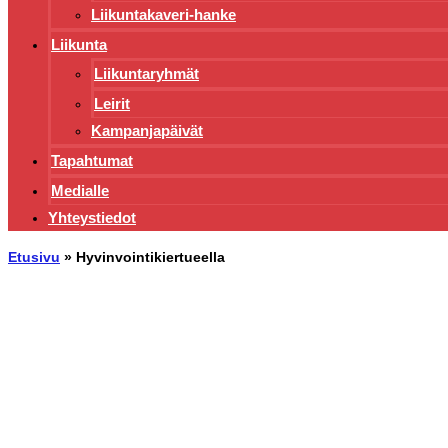
Liikuntakaveri-hanke
Liikunta
Liikuntaryhmät
Leirit
Kampanjapäivät
Tapahtumat
Medialle
Yhteystiedot
Etusivu
»
Hyvinvointikiertueella