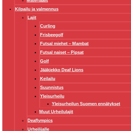
Materiaalit
Kilpailu ja valmennus
Lajit
Curling
Frisbeegolf
Futsal miehet – Mambat
Futsal naiset – Pipsat
Golf
Jääkiekko Deaf Lions
Keilailu
Suunnistus
Yleisurheilu
Yleisurheilun Suomen ennätykset
Muut Urheilulajit
Deaflympics
Urheilijalle