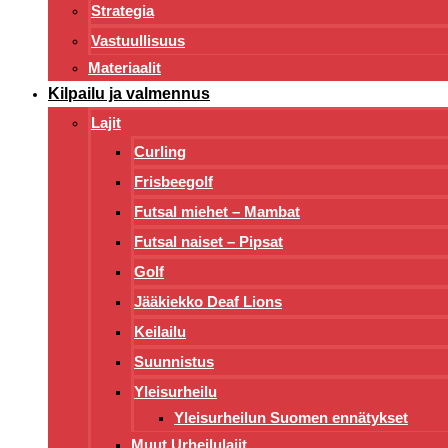
Strategia
Vastuullisuus
Materiaalit
Kilpailu ja valmennus
Lajit
Curling
Frisbeegolf
Futsal miehet – Mambat
Futsal naiset – Pipsat
Golf
Jääkiekko Deaf Lions
Keilailu
Suunnistus
Yleisurheilu
Yleisurheilun Suomen ennätykset
Muut Urheilulajit