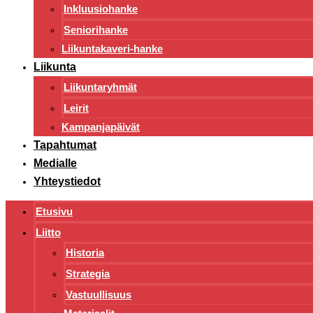
Inkluusiohanke
Seniorihanke
Liikuntakaveri-hanke
Liikunta
Liikuntaryhmät
Leirit
Kampanjapäivät
Tapahtumat
Medialle
Yhteystiedot
Etusivu
Liitto
Historia
Strategia
Vastuullisuus