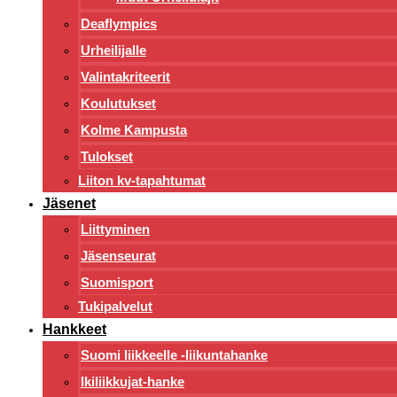
Deaflympics
Urheilijalle
Valintakriteerit
Koulutukset
Kolme Kampusta
Tulokset
Liiton kv-tapahtumat
Jäsenet
Liittyminen
Jäsenseurat
Suomisport
Tukipalvelut
Hankkeet
Suomi liikkeelle -liikuntahanke
Ikiliikkujat-hanke