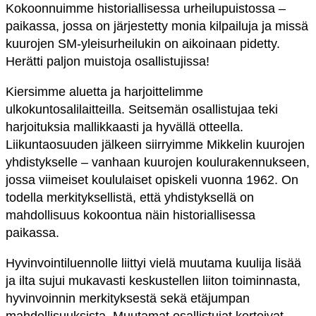
Kokoonnuimme historiallisessa urheilupuistossa –
paikassa, jossa on järjestetty monia kilpailuja ja missä
kuurojen SM-yleisurheilukin on aikoinaan pidetty.
Herätti paljon muistoja osallistujissa!
Kiersimme aluetta ja harjoittelimme
ulkokuntosalilaitteilla. Seitsemän osallistujaa teki
harjoituksia mallikkaasti ja hyvällä otteella.
Liikuntaosuuden jälkeen siirryimme Mikkelin kuurojen
yhdistykselle – vanhaan kuurojen koulurakennukseen,
jossa viimeiset koululaiset opiskeli vuonna 1962. On
todella merkityksellistä, että yhdistyksellä on
mahdollisuus kokoontua näin historiallisessa
paikassa.
Hyvinvointiluennolle liittyi vielä muutama kuulija lisää
ja ilta sujui mukavasti keskustellen liiton toiminnasta,
hyvinvoinnin merkityksestä sekä etäjumpan