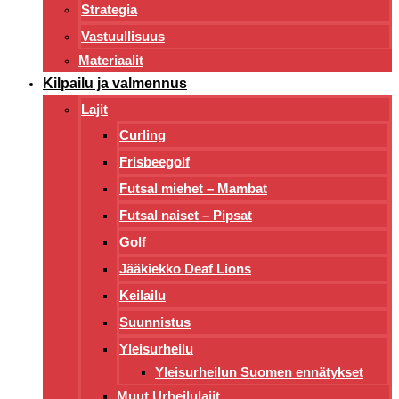
Strategia
Vastuullisuus
Materiaalit
Kilpailu ja valmennus
Lajit
Curling
Frisbeegolf
Futsal miehet – Mambat
Futsal naiset – Pipsat
Golf
Jääkiekko Deaf Lions
Keilailu
Suunnistus
Yleisurheilu
Yleisurheilun Suomen ennätykset
Muut Urheilulajit