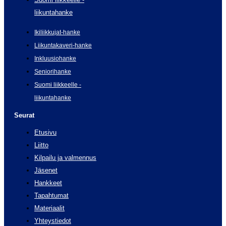
liikuntahanke
Ikiliikkujat-hanke
Liikuntakaveri-hanke
Inkluusiohanke
Seniorihanke
Suomi liikkeelle -
liikuntahanke
Seurat
Etusivu
Liitto
Kilpailu ja valmennus
Jäsenet
Hankkeet
Tapahtumat
Materiaalit
Yhteystiedot