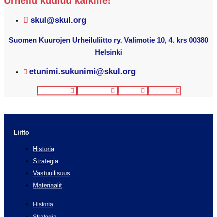
Urheilu kuuluu kaikille!
skul@skul.org
Suomen Kuurojen Urheiluliitto ry. Valimotie 10, 4. krs 00380
Helsinki
etunimi.sukunimi@skul.org
Facebook
Instagram
Twitter
Youtube
Liitto
Historia
Strategia
Vastuullisuus
Materiaalit
Historia