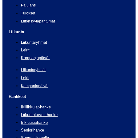
Pajulahti
Tulokset
Liiton kv-tapahtumat
Liikunta
Liikuntaryhmät
Leirit
Kampanjapäivät
Liikuntaryhmät
Leirit
Kampanjapäivät
Hankkeet
Ikiliikkujat-hanke
Liikuntakaveri-hanke
Inkluusiohanke
Seniorihanke
Suomi liikkeelle -