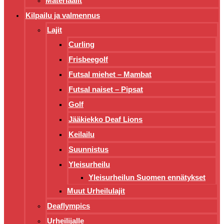
Materiaalit
Kilpailu ja valmennus
Lajit
Curling
Frisbeegolf
Futsal miehet – Mambat
Futsal naiset – Pipsat
Golf
Jääkiekko Deaf Lions
Keilailu
Suunnistus
Yleisurheilu
Yleisurheilun Suomen ennätykset
Muut Urheilulajit
Deaflympics
Urheilijalle