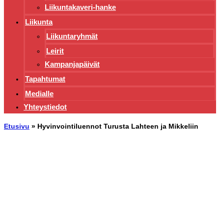
Liikuntakaveri-hanke
Liikunta
Liikuntaryhmät
Leirit
Kampanjapäivät
Tapahtumat
Medialle
Yhteystiedot
Etusivu
»
Hyvinvointiluennot Turusta Lahteen ja Mikkeliin