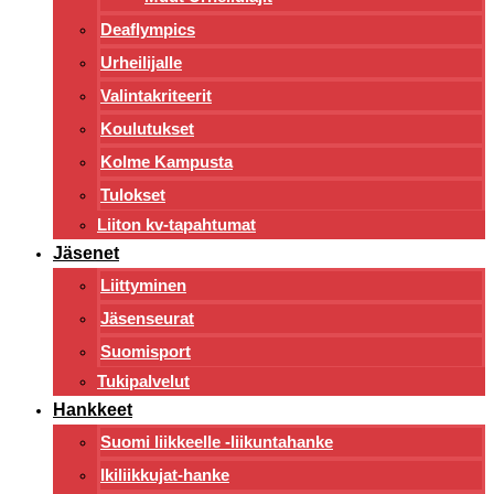
Deaflympics
Urheilijalle
Valintakriteerit
Koulutukset
Kolme Kampusta
Tulokset
Liiton kv-tapahtumat
Jäsenet
Liittyminen
Jäsenseurat
Suomisport
Tukipalvelut
Hankkeet
Suomi liikkeelle -liikuntahanke
Ikiliikkujat-hanke