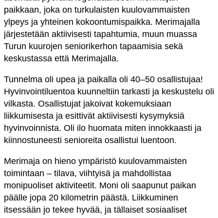
paikkaan, joka on turkulaisten kuulovammaisten
ylpeys ja yhteinen kokoontumispaikka. Merimajalla
järjestetään aktiivisesti tapahtumia, muun muassa
Turun kuurojen seniorikerhon tapaamisia sekä
keskustassa että Merimajalla.
Tunnelma oli upea ja paikalla oli 40–50 osallistujaa!
Hyvinvointiluentoa kuunneltiin tarkasti ja keskustelu oli
vilkasta. Osallistujat jakoivat kokemuksiaan
liikkumisesta ja esittivät aktiivisesti kysymyksiä
hyvinvoinnista. Oli ilo huomata miten innokkaasti ja
kiinnostuneesti senioreita osallistui luentoon.
Merimaja on hieno ympäristö kuulovammaisten
toimintaan – tilava, viihtyisä ja mahdollistaa
monipuoliset aktiviteetit. Moni oli saapunut paikan
päälle jopa 20 kilometrin päästä. Liikkuminen
itsessään jo tekee hyvää, ja tällaiset sosiaaliset