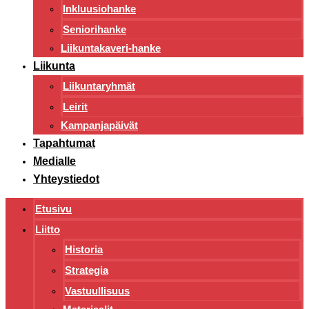
Inkluusiohanke
Seniorihanke
Liikuntakaveri-hanke
Liikunta
Liikuntaryhmät
Leirit
Kampanjapäivät
Tapahtumat
Medialle
Yhteystiedot
Etusivu
Liitto
Historia
Strategia
Vastuullisuus