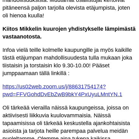
mahdollisuuksista. Muutamat osallistujat kertoivat
pitäneensä paljon tarjolla olevista etäjumpista, joten
oli hienoa kuulla!
Kiitos Mikkelin kuurojen yhdistykselle lämpimästä
vastaanotosta.
Infoa vielä teille kolmelle kaupungille ja myös kaikille
tästä etäjumpan mahdollisuudesta tulla mukaan joka
tiistaisin ja torstaisin klo 9.30-10.00! Pääset
jumppaamaan tällä linkillä :
https://us02web.zoom.us/j/88631754174?
pwd=FFVGohdDvEbZwB9bkY4PxUyuLMntYN.1
Oli tärkeää vierailla näissä kaupungeissa, joissa on
aktiivisesti liikkuvia kuulovammaisia. Näissä
tapaamisissa oli tärkeää keskustella ajankohtaisista
asioista ja tarjota heille parempaa palvelua meidän
puoleltamme. Olemme aina tukena kaikissa