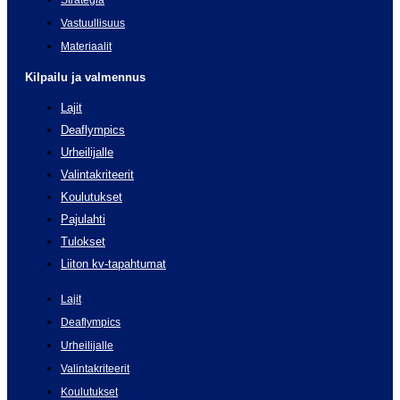
Strategia
Vastuullisuus
Materiaalit
Kilpailu ja valmennus
Lajit
Deaflympics
Urheilijalle
Valintakriteerit
Koulutukset
Pajulahti
Tulokset
Liiton kv-tapahtumat
Lajit
Deaflympics
Urheilijalle
Valintakriteerit
Koulutukset