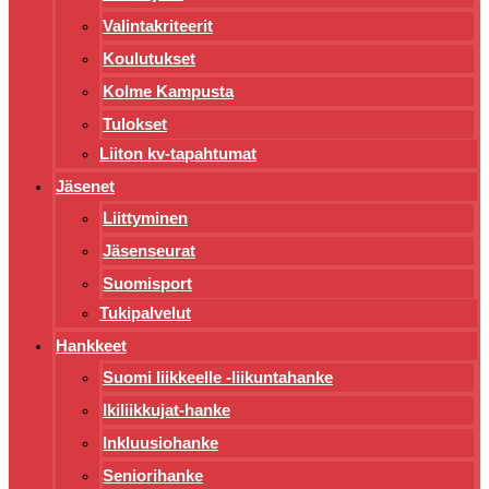
Valintakriteerit
Koulutukset
Kolme Kampusta
Tulokset
Liiton kv-tapahtumat
Jäsenet
Liittyminen
Jäsenseurat
Suomisport
Tukipalvelut
Hankkeet
Suomi liikkeelle -liikuntahanke
Ikiliikkujat-hanke
Inkluusiohanke
Seniorihanke