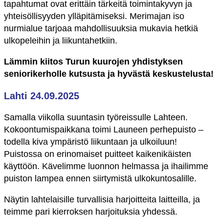
tapahtumat ovat erittäin tärkeitä toimintakyvyn ja
yhteisöllisyyden ylläpitämiseksi. Merimajan iso
nurmialue tarjoaa mahdollisuuksia mukavia hetkiä
ulkopeleihin ja liikuntahetkiin.
Lämmin kiitos Turun kuurojen yhdistyksen
seniorikerholle kutsusta ja hyvästä keskustelusta!
Lahti 24.09.2025
Samalla viikolla suuntasin työreissulle Lahteen.
Kokoontumispaikkana toimi Launeen perhepuisto –
todella kiva ympäristö liikuntaan ja ulkoiluun!
Puistossa on erinomaiset puitteet kaikenikäisten
käyttöön. Kävelimme luonnon helmassa ja ihailimme
puiston lampea ennen siirtymistä ulkokuntosalille.
Näytin lahtelaisille turvallisia harjoitteita laitteilla, ja
teimme pari kierroksen harjoituksia yhdessä.