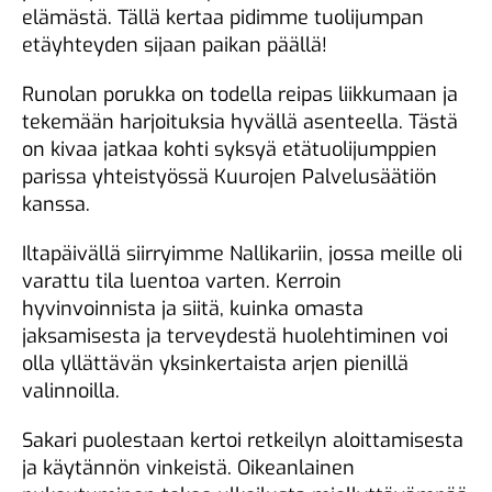
elämästä. Tällä kertaa pidimme tuolijumpan
etäyhteyden sijaan paikan päällä!
Runolan porukka on todella reipas liikkumaan ja
tekemään harjoituksia hyvällä asenteella. Tästä
on kivaa jatkaa kohti syksyä etätuolijumppien
parissa yhteistyössä Kuurojen Palvelusäätiön
kanssa.
Iltapäivällä siirryimme Nallikariin, jossa meille oli
varattu tila luentoa varten. Kerroin
hyvinvoinnista ja siitä, kuinka omasta
jaksamisesta ja terveydestä huolehtiminen voi
olla yllättävän yksinkertaista arjen pienillä
valinnoilla.
Sakari puolestaan kertoi retkeilyn aloittamisesta
ja käytännön vinkeistä. Oikeanlainen