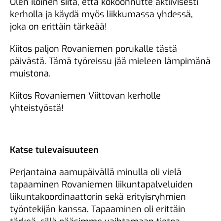
Olen iloinen siitä, että kokoonnutte aktiivisesti
kerholla ja käydä myös liikkumassa yhdessä,
joka on erittäin tärkeää!
Kiitos paljon Rovaniemen porukalle tästä
päivästä. Tämä työreissu jää mieleen lämpimänä
muistona.
Kiitos Rovaniemen Viittovan kerholle
yhteistyöstä!
Katse tulevaisuuteen
Perjantaina aamupäivällä minulla oli vielä
tapaaminen Rovaniemen liikuntapalveluiden
liikuntakoordinaattorin sekä erityisryhmien
työntekijän kanssa. Tapaaminen oli erittäin