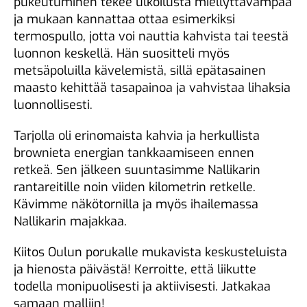
pukeutuminen tekee ulkoilusta miellyttävämpää
ja mukaan kannattaa ottaa esimerkiksi
termospullo, jotta voi nauttia kahvista tai teestä
luonnon keskellä. Hän suositteli myös
metsäpoluilla kävelemistä, sillä epätasainen
maasto kehittää tasapainoa ja vahvistaa lihaksia
luonnollisesti.
Tarjolla oli erinomaista kahvia ja herkullista
brownieta energian tankkaamiseen ennen
retkeä. Sen jälkeen suuntasimme Nallikarin
rantareitille noin viiden kilometrin retkelle.
Kävimme näkötornilla ja myös ihailemassa
Nallikarin majakkaa.
Kiitos Oulun porukalle mukavista keskusteluista
ja hienosta päivästä! Kerroitte, että liikutte
todella monipuolisesti ja aktiivisesti. Jatkakaa
samaan malliin!