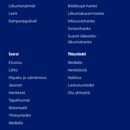
Liikuntaryhmät
Ikiliikkujat-hanke
Leirit
Liikuntakaveri-hanke
Kampanjapäivät
Inkluusiohanke
Seniorihanke
Suomi liikkeelle -
liikuntahanke
Seurat
Yhteystiedot
Etusivu
Medialle
Liitto
Henkilöstö
Kilpailu ja valmennus
Hallitus
Jäsenet
Laskutustiedot
Hankkeet
Ota yhteyttä
Tapahtumat
Materiaalit
Yhteystiedot
Medialle