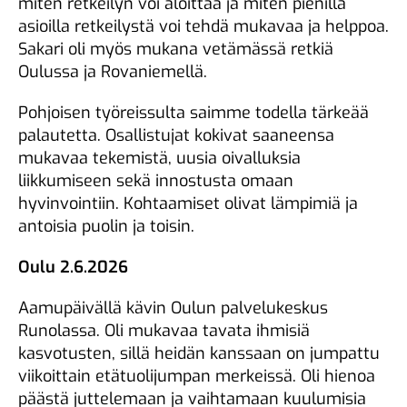
miten retkeilyn voi aloittaa ja miten pienillä
asioilla retkeilystä voi tehdä mukavaa ja helppoa.
Sakari oli myös mukana vetämässä retkiä
Oulussa ja Rovaniemellä.
Pohjoisen työreissulta saimme todella tärkeää
palautetta. Osallistujat kokivat saaneensa
mukavaa tekemistä, uusia oivalluksia
liikkumiseen sekä innostusta omaan
hyvinvointiin. Kohtaamiset olivat lämpimiä ja
antoisia puolin ja toisin.
Oulu 2.6.2026
Aamupäivällä kävin Oulun palvelukeskus
Runolassa. Oli mukavaa tavata ihmisiä
kasvotusten, sillä heidän kanssaan on jumpattu
viikoittain etätuolijumpan merkeissä. Oli hienoa
päästä juttelemaan ja vaihtamaan kuulumisia