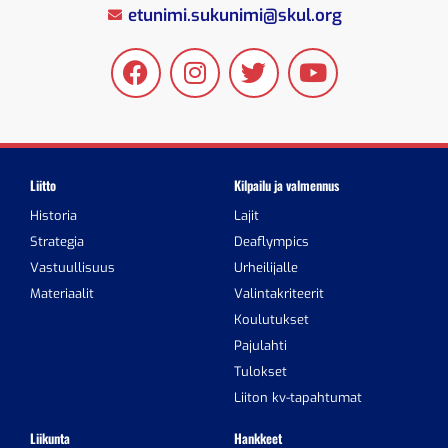
etunimi.sukunimi@skul.org
Liitto
Kilpailu ja valmennus
Historia
Lajit
Strategia
Deaflympics
Vastuullisuus
Urheilijalle
Materiaalit
Valintakriteerit
Koulutukset
Pajulahti
Tulokset
Liiton kv-tapahtumat
Liikunta
Hankkeet