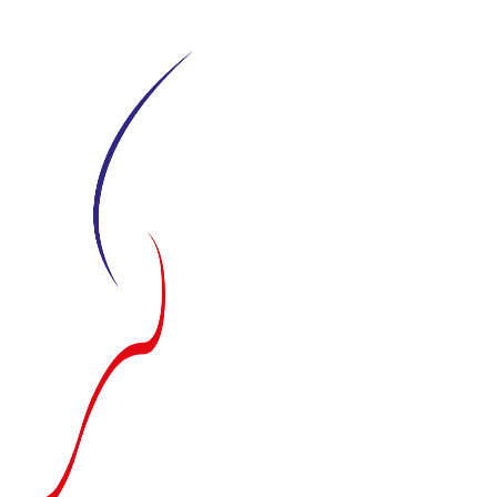
Siirry
suoraan
sisältöön