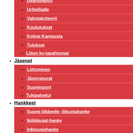
Deaflympics
Urheilijalle
Valintakriteerit
Koulutukset
Kolme Kampusta
Tulokset
Liiton kv-tapahtumat
Jäsenet
Liittyminen
Jäsenseurat
Suomisport
Tukipalvelut
Hankkeet
Suomi liikkeelle -liikuntahanke
Ikiliikkujat-hanke
Inkluusiohanke