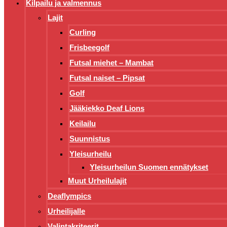
Kilpailu ja valmennus
Lajit
Curling
Frisbeegolf
Futsal miehet – Mambat
Futsal naiset – Pipsat
Golf
Jääkiekko Deaf Lions
Keilailu
Suunnistus
Yleisurheilu
Yleisurheilun Suomen ennätykset
Muut Urheilulajit
Deaflympics
Urheilijalle
Valintakriteerit