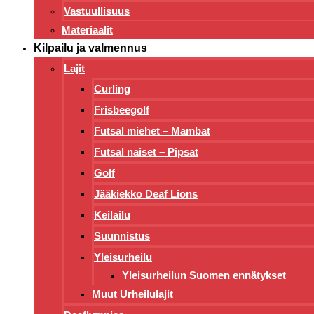
Vastuullisuus
Materiaalit
Kilpailu ja valmennus
Lajit
Curling
Frisbeegolf
Futsal miehet – Mambat
Futsal naiset – Pipsat
Golf
Jääkiekko Deaf Lions
Keilailu
Suunnistus
Yleisurheilu
Yleisurheilun Suomen ennätykset
Muut Urheilulajit