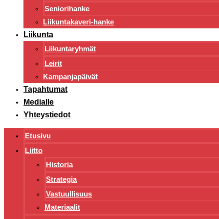
Seniorihanke
Liikuntakaveri-hanke
Liikunta
Liikuntaryhmät
Leirit
Kampanjapäivät
Tapahtumat
Medialle
Yhteystiedot
Etusivu
Liitto
Historia
Strategia
Vastuullisuus
Materiaalit