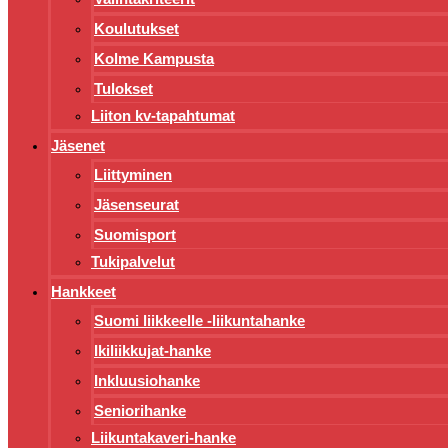
Koulutukset
Kolme Kampusta
Tulokset
Liiton kv-tapahtumat
Jäsenet
Liittyminen
Jäsenseurat
Suomisport
Tukipalvelut
Hankkeet
Suomi liikkeelle -liikuntahanke
Ikiliikkujat-hanke
Inkluusiohanke
Seniorihanke
Liikuntakaveri-hanke