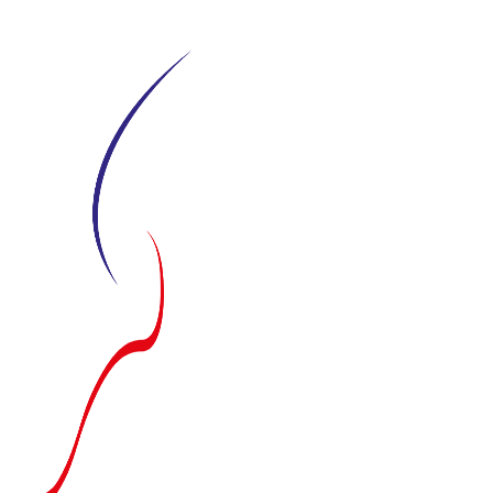
Siirry
suoraan
sisältöön