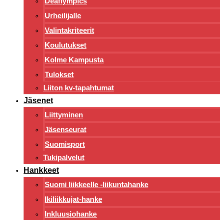
Deaflympics
Urheilijalle
Valintakriteerit
Koulutukset
Kolme Kampusta
Tulokset
Liiton kv-tapahtumat
Jäsenet
Liittyminen
Jäsenseurat
Suomisport
Tukipalvelut
Hankkeet
Suomi liikkeelle -liikuntahanke
Ikiliikkujat-hanke
Inkluusiohanke