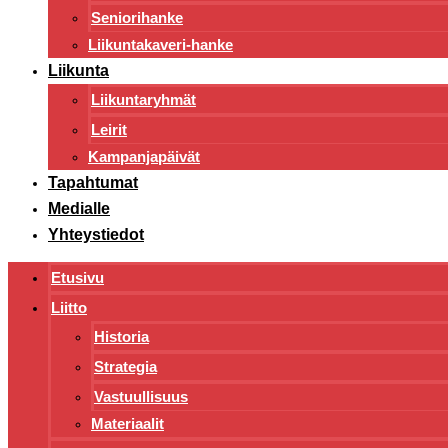
Seniorihanke
Liikuntakaveri-hanke
Liikunta
Liikuntaryhmät
Leirit
Kampanjapäivät
Tapahtumat
Medialle
Yhteystiedot
Etusivu
Liitto
Historia
Strategia
Vastuullisuus
Materiaalit