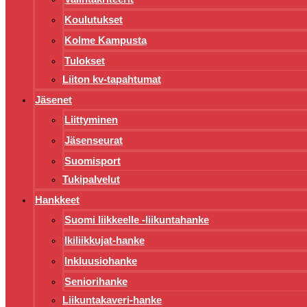
Koulutukset
Kolme Kampusta
Tulokset
Liiton kv-tapahtumat
Jäsenet
Liittyminen
Jäsenseurat
Suomisport
Tukipalvelut
Hankkeet
Suomi liikkeelle -liikuntahanke
Ikiliikkujat-hanke
Inkluusiohanke
Seniorihanke
Liikuntakaveri-hanke