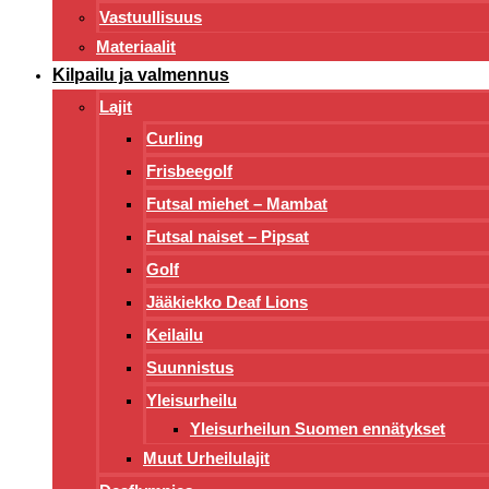
Vastuullisuus
Materiaalit
Kilpailu ja valmennus
Lajit
Curling
Frisbeegolf
Futsal miehet – Mambat
Futsal naiset – Pipsat
Golf
Jääkiekko Deaf Lions
Keilailu
Suunnistus
Yleisurheilu
Yleisurheilun Suomen ennätykset
Muut Urheilulajit