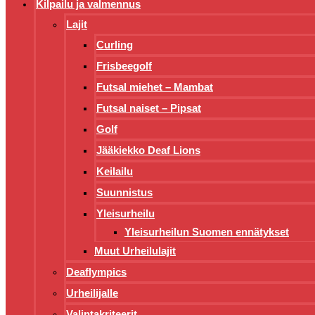
Kilpailu ja valmennus
Lajit
Curling
Frisbeegolf
Futsal miehet – Mambat
Futsal naiset – Pipsat
Golf
Jääkiekko Deaf Lions
Keilailu
Suunnistus
Yleisurheilu
Yleisurheilun Suomen ennätykset
Muut Urheilulajit
Deaflympics
Urheilijalle
Valintakriteerit