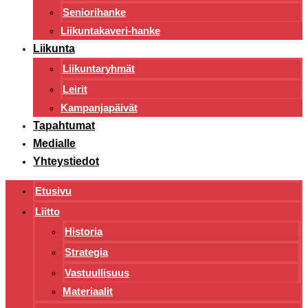
Seniorihanke
Liikuntakaveri-hanke
Liikunta
Liikuntaryhmät
Leirit
Kampanjapäivät
Tapahtumat
Medialle
Yhteystiedot
Etusivu
Liitto
Historia
Strategia
Vastuullisuus
Materiaalit