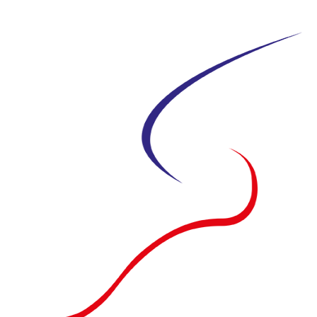
Siirry
suoraan
sisältöön