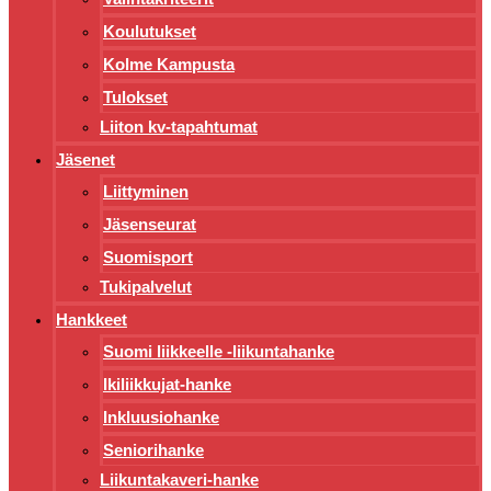
Koulutukset
Kolme Kampusta
Tulokset
Liiton kv-tapahtumat
Jäsenet
Liittyminen
Jäsenseurat
Suomisport
Tukipalvelut
Hankkeet
Suomi liikkeelle -liikuntahanke
Ikiliikkujat-hanke
Inkluusiohanke
Seniorihanke
Liikuntakaveri-hanke