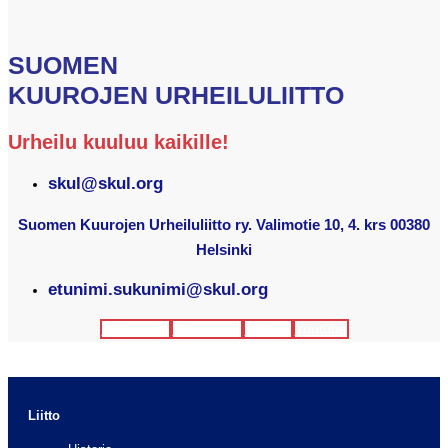
SUOMEN
KUUROJEN URHEILULIITTO
Urheilu kuuluu kaikille!
skul@skul.org
Suomen Kuurojen Urheiluliitto ry. Valimotie 10, 4. krs 00380
Helsinki
etunimi.sukunimi@skul.org
Facebook
Instagram
Twitter
Youtube
Liitto