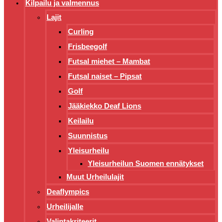
Kilpailu ja valmennus
Lajit
Curling
Frisbeegolf
Futsal miehet – Mambat
Futsal naiset – Pipsat
Golf
Jääkiekko Deaf Lions
Keilailu
Suunnistus
Yleisurheilu
Yleisurheilun Suomen ennätykset
Muut Urheilulajit
Deaflympics
Urheilijalle
Valintakriteerit