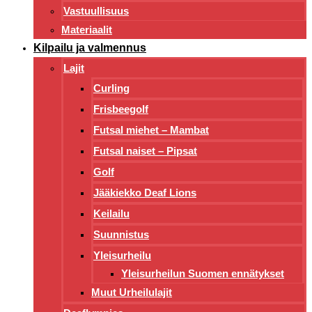
Vastuullisuus
Materiaalit
Kilpailu ja valmennus
Lajit
Curling
Frisbeegolf
Futsal miehet – Mambat
Futsal naiset – Pipsat
Golf
Jääkiekko Deaf Lions
Keilailu
Suunnistus
Yleisurheilu
Yleisurheilun Suomen ennätykset
Muut Urheilulajit