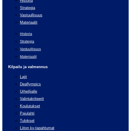
Historia
Strategia
Vastuullisuus
Materiaalit
Historia
Strategia
Vastuullisuus
Materiaalit
Kilpailu ja valmennus
Lajit
Deaflympics
Urheilijalle
Valintakriteerit
Koulutukset
Pajulahti
Tulokset
Liiton kv-tapahtumat