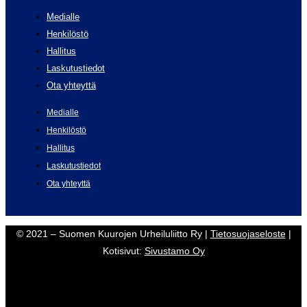
Medialle
Henkilöstö
Hallitus
Laskutustiedot
Ota yhteyttä
Medialle
Henkilöstö
Hallitus
Laskutustiedot
Ota yhteyttä
© 2021 – Suomen Kuurojen Urheiluliitto Ry |
Tietosuojaseloste
|
Kotisivut:
Sivustamo Oy