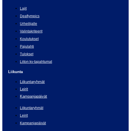
Lajit
Deaflympics
Urheilijalle
Valintakriteerit
Koulutukset
Pajulahti
Tulokset
Liiton kv-tapahtumat
Liikunta
Liikuntaryhmät
Leirit
Kampanjapäivät
Liikuntaryhmät
Leirit
Kampanjapäivät