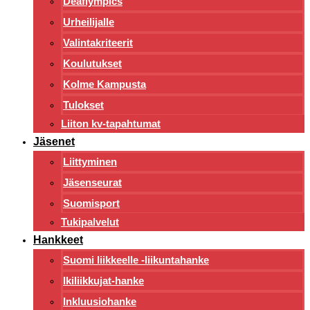
Deaflympics
Urheilijalle
Valintakriteerit
Koulutukset
Kolme Kampusta
Tulokset
Liiton kv-tapahtumat
Jäsenet
Liittyminen
Jäsenseurat
Suomisport
Tukipalvelut
Hankkeet
Suomi liikkeelle -liikuntahanke
Ikiliikkujat-hanke
Inkluusiohanke