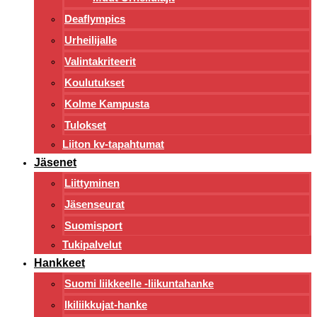
Deaflympics
Urheilijalle
Valintakriteerit
Koulutukset
Kolme Kampusta
Tulokset
Liiton kv-tapahtumat
Jäsenet
Liittyminen
Jäsenseurat
Suomisport
Tukipalvelut
Hankkeet
Suomi liikkeelle -liikuntahanke
Ikiliikkujat-hanke