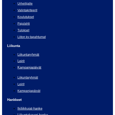
Urheilijalle
Valintakriteerit
Koulutukset
Pajulahti
Tulokset
Liiton kv-tapahtumat
Liikunta
Liikuntaryhmät
Leirit
Kampanjapäivät
Liikuntaryhmät
Leirit
Kampanjapäivät
Hankkeet
Ikiliikkujat-hanke
Liikuntakaveri-hanke