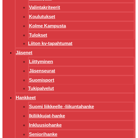
Valintakriteerit
Koulutukset
Kolme Kampusta
Tulokset
Liiton kv-tapahtumat
Jäsenet
Liittyminen
Jäsenseurat
Suomisport
Tukipalvelut
Hankkeet
Suomi liikkeelle -liikuntahanke
Ikiliikkujat-hanke
Inkluusiohanke
Seniorihanke