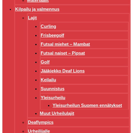
Materiaalit
Kilpailu ja valmennus
Lajit
Curling
Frisbeegolf
Futsal miehet – Mambat
Futsal naiset – Pipsat
Golf
Jääkiekko Deaf Lions
Keilailu
Suunnistus
Yleisurheilu
Yleisurheilun Suomen ennätykset
Muut Urheilulajit
Deaflympics
Urheilijalle