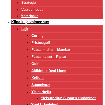
Strategia
Vastuullisuus
Materiaalit
Kilpailu ja valmennus
Lajit
Curling
Frisbeegolf
Futsal miehet – Mambat
Futsal naiset – Pipsat
Golf
Jääkiekko Deaf Lions
Keilailu
Suunnistus
Yleisurheilu
Yleisurheilun Suomen ennätykset
Muut Urheilulajit