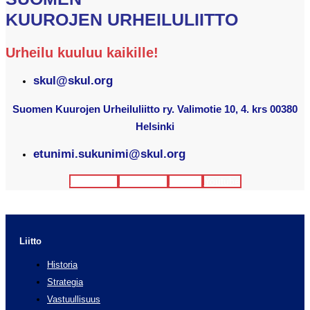
KUUROJEN URHEILULIITTO
Urheilu kuuluu kaikille!
skul@skul.org
Suomen Kuurojen Urheiluliitto ry. Valimotie 10, 4. krs 00380
Helsinki
etunimi.sukunimi@skul.org
Facebook
Instagram
Twitter
Youtube
Liitto
Historia
Strategia
Vastuullisuus