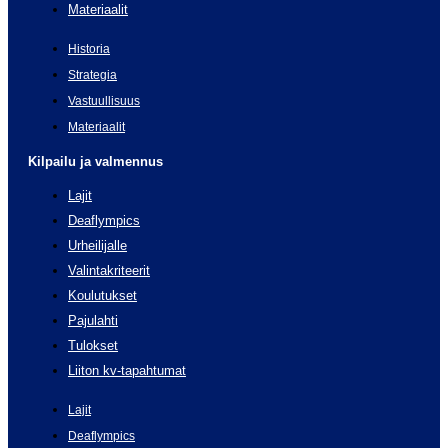
Materiaalit
Historia
Strategia
Vastuullisuus
Materiaalit
Kilpailu ja valmennus
Lajit
Deaflympics
Urheilijalle
Valintakriteerit
Koulutukset
Pajulahti
Tulokset
Liiton kv-tapahtumat
Lajit
Deaflympics