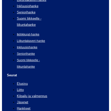
Inkluusiohanke
Seniorihanke
Suomi liikkeelle -
liikuntahanke
Ikiliikkujat-hanke
Liikuntakaveri-hanke
Inkluusiohanke
Seniorihanke
Suomi liikkeelle -
liikuntahanke
Seurat
Etusivu
Liitto
Kilpailu ja valmennus
Jäsenet
Hankkeet