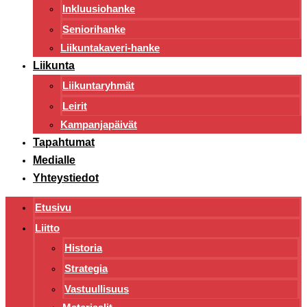
Inkluusiohanke
Seniorihanke
Liikuntakaveri-hanke
Liikunta
Liikuntaryhmät
Leirit
Kampanjapäivät
Tapahtumat
Medialle
Yhteystiedot
Etusivu
Liitto
Historia
Strategia
Vastuullisuus