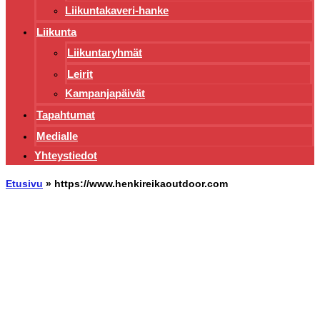
Liikuntakaveri-hanke
Liikunta
Liikuntaryhmät
Leirit
Kampanjapäivät
Tapahtumat
Medialle
Yhteystiedot
Etusivu
»
https://www.henkireikaoutdoor.com