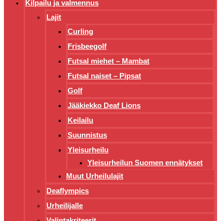
Kilpailu ja valmennus
Lajit
Curling
Frisbeegolf
Futsal miehet – Mambat
Futsal naiset – Pipsat
Golf
Jääkiekko Deaf Lions
Keilailu
Suunnistus
Yleisurheilu
Yleisurheilun Suomen ennätykset
Muut Urheilulajit
Deaflympics
Urheilijalle
Valintakriteerit