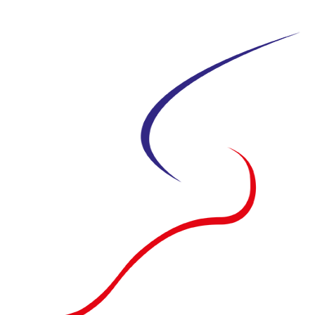
Siirry
suoraan
sisältöön