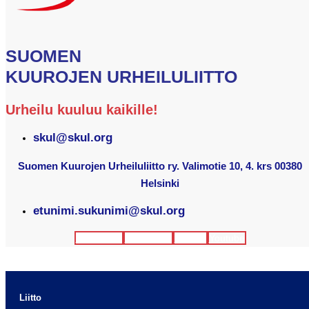
SUOMEN
KUUROJEN URHEILULIITTO
Urheilu kuuluu kaikille!
skul@skul.org
Suomen Kuurojen Urheiluliitto ry. Valimotie 10, 4. krs 00380
Helsinki
etunimi.sukunimi@skul.org
Facebook
Instagram
Twitter
Youtube
Liitto