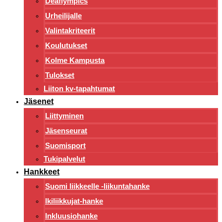
Deaflympics
Urheilijalle
Valintakriteerit
Koulutukset
Kolme Kampusta
Tulokset
Liiton kv-tapahtumat
Jäsenet
Liittyminen
Jäsenseurat
Suomisport
Tukipalvelut
Hankkeet
Suomi liikkeelle -liikuntahanke
Ikiliikkujat-hanke
Inkluusiohanke