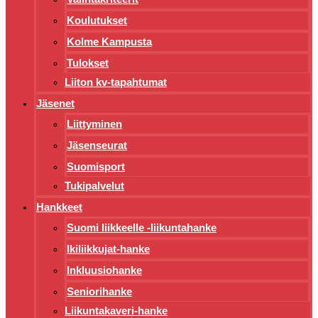
Koulutukset
Kolme Kampusta
Tulokset
Liiton kv-tapahtumat
Jäsenet
Liittyminen
Jäsenseurat
Suomisport
Tukipalvelut
Hankkeet
Suomi liikkeelle -liikuntahanke
Ikiliikkujat-hanke
Inkluusiohanke
Seniorihanke
Liikuntakaveri-hanke