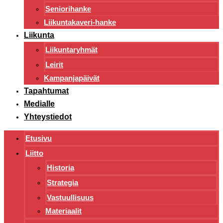
Seniorihanke
Liikuntakaveri-hanke
Liikunta
Liikuntaryhmät
Leirit
Kampanjapäivät
Tapahtumat
Medialle
Yhteystiedot
Etusivu
Liitto
Historia
Strategia
Vastuullisuus
Materiaalit