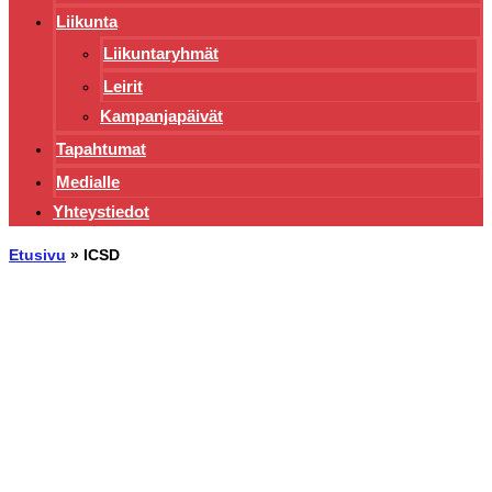
Liikunta
Liikuntaryhmät
Leirit
Kampanjapäivät
Tapahtumat
Medialle
Yhteystiedot
Etusivu
»
ICSD