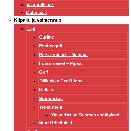
Vastuullisuus
Materiaalit
Kilpailu ja valmennus
Lajit
Curling
Frisbeegolf
Futsal miehet – Mambat
Futsal naiset – Pipsat
Golf
Jääkiekko Deaf Lions
Keilailu
Suunnistus
Yleisurheilu
Yleisurheilun Suomen ennätykset
Muut Urheilulajit