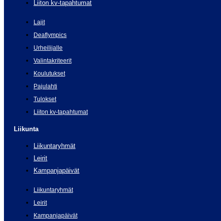
Liiton kv-tapahtumat
Lajit
Deaflympics
Urheilijalle
Valintakriteerit
Koulutukset
Pajulahti
Tulokset
Liiton kv-tapahtumat
Liikunta
Liikuntaryhmät
Leirit
Kampanjapäivät
Liikuntaryhmät
Leirit
Kampanjapäivät