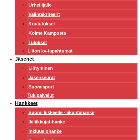
Urheilijalle
Valintakriteerit
Koulutukset
Kolme Kampusta
Tulokset
Liiton kv-tapahtumat
Jäsenet
Liittyminen
Jäsenseurat
Suomisport
Tukipalvelut
Hankkeet
Suomi liikkeelle -liikuntahanke
Ikiliikkujat-hanke
Inkluusiohanke