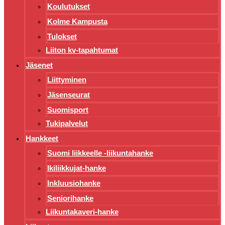
Koulutukset
Kolme Kampusta
Tulokset
Liiton kv-tapahtumat
Jäsenet
Liittyminen
Jäsenseurat
Suomisport
Tukipalvelut
Hankkeet
Suomi liikkeelle -liikuntahanke
Ikiliikkujat-hanke
Inkluusiohanke
Seniorihanke
Liikuntakaveri-hanke