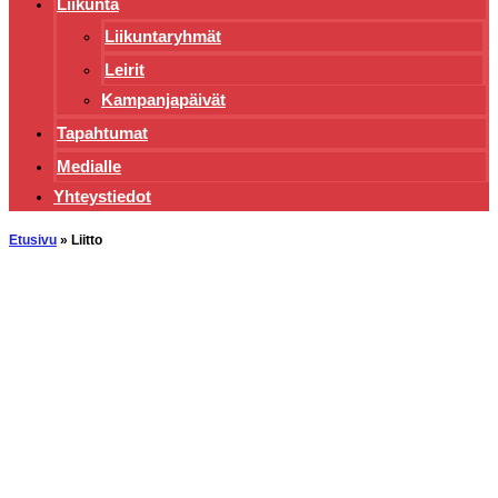
Liikunta
Liikuntaryhmät
Leirit
Kampanjapäivät
Tapahtumat
Medialle
Yhteystiedot
Etusivu
»
Liitto