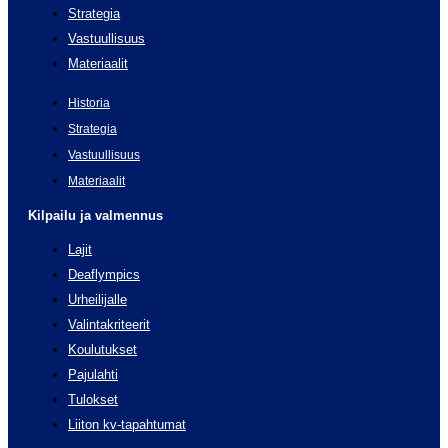
Strategia
Vastuullisuus
Materiaalit
Historia
Strategia
Vastuullisuus
Materiaalit
Kilpailu ja valmennus
Lajit
Deaflympics
Urheilijalle
Valintakriteerit
Koulutukset
Pajulahti
Tulokset
Liiton kv-tapahtumat