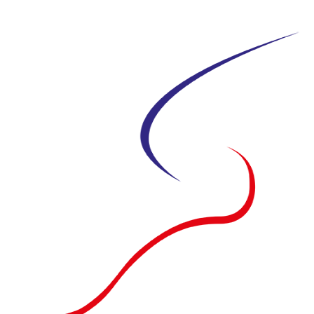
Siirry
suoraan
sisältöön