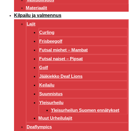
Materiaalit
Kilpailu ja valmennus
Lajit
Curling
Frisbeegolf
Futsal miehet – Mambat
Futsal naiset – Pipsat
Golf
Jääkiekko Deaf Lions
Keilailu
Suunnistus
Yleisurheilu
Yleisurheilun Suomen ennätykset
Muut Urheilulajit
Deaflympics