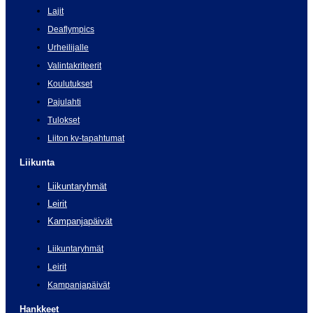
Lajit
Deaflympics
Urheilijalle
Valintakriteerit
Koulutukset
Pajulahti
Tulokset
Liiton kv-tapahtumat
Liikunta
Liikuntaryhmät
Leirit
Kampanjapäivät
Liikuntaryhmät
Leirit
Kampanjapäivät
Hankkeet