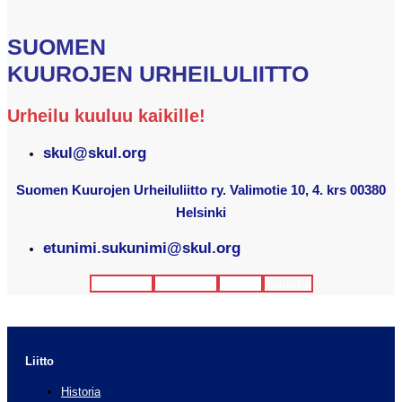
SUOMEN
KUUROJEN URHEILULIITTO
Urheilu kuuluu kaikille!
skul@skul.org
Suomen Kuurojen Urheiluliitto ry. Valimotie 10, 4. krs 00380
Helsinki
etunimi.sukunimi@skul.org
Facebook
Instagram
Twitter
Youtube
Liitto
Historia