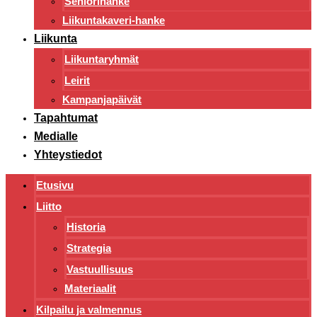
Seniorihanke
Liikuntakaveri-hanke
Liikunta
Liikuntaryhmät
Leirit
Kampanjapäivät
Tapahtumat
Medialle
Yhteystiedot
Etusivu
Liitto
Historia
Strategia
Vastuullisuus
Materiaalit
Kilpailu ja valmennus