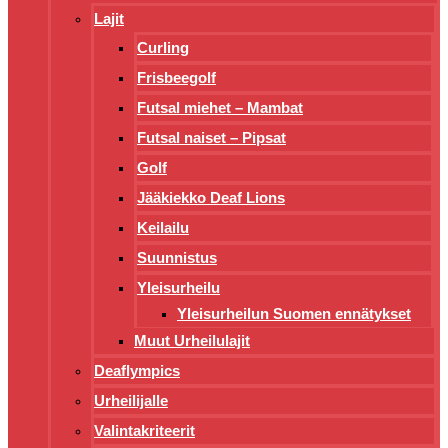
Lajit
Curling
Frisbeegolf
Futsal miehet – Mambat
Futsal naiset – Pipsat
Golf
Jääkiekko Deaf Lions
Keilailu
Suunnistus
Yleisurheilu
Yleisurheilun Suomen ennätykset
Muut Urheilulajit
Deaflympics
Urheilijalle
Valintakriteerit