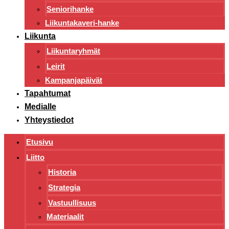
Seniorihanke
Liikuntakaveri-hanke
Liikunta
Liikuntaryhmät
Leirit
Kampanjapäivät
Tapahtumat
Medialle
Yhteystiedot
Etusivu
Liitto
Historia
Strategia
Vastuullisuus
Materiaalit