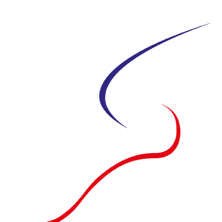
Siirry
suoraan
sisältöön