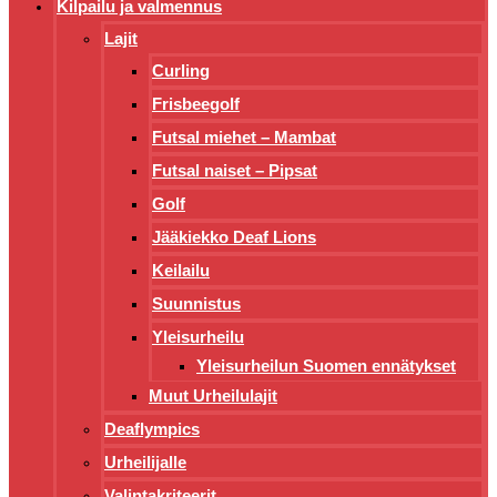
Kilpailu ja valmennus
Lajit
Curling
Frisbeegolf
Futsal miehet – Mambat
Futsal naiset – Pipsat
Golf
Jääkiekko Deaf Lions
Keilailu
Suunnistus
Yleisurheilu
Yleisurheilun Suomen ennätykset
Muut Urheilulajit
Deaflympics
Urheilijalle
Valintakriteerit