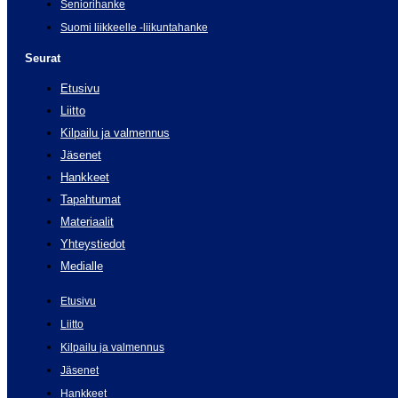
Seniorihanke
Suomi liikkeelle -liikuntahanke
Seurat
Etusivu
Liitto
Kilpailu ja valmennus
Jäsenet
Hankkeet
Tapahtumat
Materiaalit
Yhteystiedot
Medialle
Etusivu
Liitto
Kilpailu ja valmennus
Jäsenet
Hankkeet