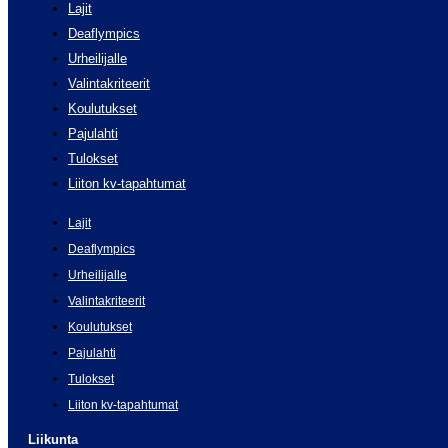
Lajit
Deaflympics
Urheilijalle
Valintakriteerit
Koulutukset
Pajulahti
Tulokset
Liiton kv-tapahtumat
Lajit
Deaflympics
Urheilijalle
Valintakriteerit
Koulutukset
Pajulahti
Tulokset
Liiton kv-tapahtumat
Liikunta