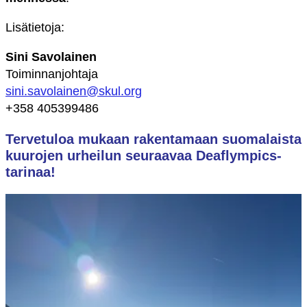
Lisätietoja:
Sini Savolainen
Toiminnanjohtaja
sini.savolainen@skul.org
+358 405399486
Tervetuloa mukaan rakentamaan suomalaista
kuurojen urheilun seuraavaa Deaflympics-
tarinaa!