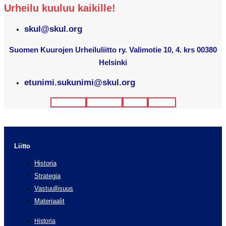
Urheilu kuuluu kaikille!
skul@skul.org
Suomen Kuurojen Urheiluliitto ry. Valimotie 10, 4. krs 00380
Helsinki
etunimi.sukunimi@skul.org
Facebook
Instagram
Twitter
Youtube
Liitto
Historia
Strategia
Vastuullisuus
Materiaalit
Historia