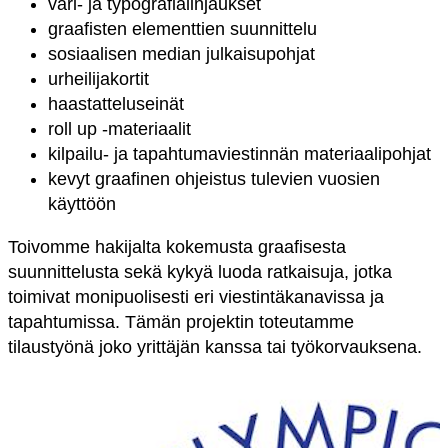
väri- ja typografialinjaukset
graafisten elementtien suunnittelu
sosiaalisen median julkaisupohjat
urheilijakortit
haastatteluseinät
roll up -materiaalit
kilpailu- ja tapahtumaviestinnän materiaalipohjat
kevyt graafinen ohjeistus tulevien vuosien
käyttöön
Toivomme hakijalta kokemusta graafisesta
suunnittelusta sekä kykyä luoda ratkaisuja, jotka
toimivat monipuolisesti eri viestintäkanavissa ja
tapahtumissa. Tämän projektin toteutamme
tilaustyönä joko yrittäjän kanssa tai työkorvauksena.