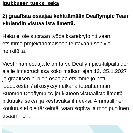
joukkueen tueksi sekä
2) graafista osaajaa kehittämään Deaflympic Team
Finlandin visuaalista ilmettä.
Haku ei ole suoraan työpaikkarekrytointi vaan
etsimme projektinomaiseen tehtävään sopivia
henkilöitä.
Viestinnän osaajalle on tarve Deaflympics-kilpailuiden
ajalle Innsbruckissa koko matkan ajan 13.-25.1.2027
ja graafisen puolen osaajaa etsimme jo heti
loppukesän / alkusyksyn aikana toteuttamaan
Suomen Deaflympics-joukkueen visuaalista ilmettä
pitkäaikaiseksi ja kestäväksi ilmeeksi. Ammatillinen
koulutus ei ole tärkeintä, vaan sopiva ja monipuolinen
osaaminen.