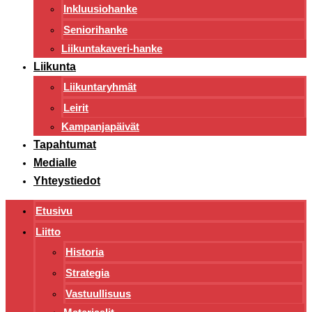
Inkluusiohanke
Seniorihanke
Liikuntakaveri-hanke
Liikunta
Liikuntaryhmät
Leirit
Kampanjapäivät
Tapahtumat
Medialle
Yhteystiedot
Etusivu
Liitto
Historia
Strategia
Vastuullisuus