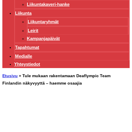
Liikuntakaveri-hanke
Liikunta
Liikuntaryhmät
Leirit
Kampanjapäivät
Tapahtumat
Medialle
Yhteystiedot
Etusivu
»
Tule mukaan rakentamaan Deaflympic Team
Finlandin näkyvyyttä – haemme osaajia