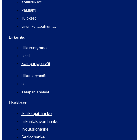
Koulutukset
Pajulahti
Tulokset
Liiton kv-tapahtumat
Liikunta
Liikuntaryhmät
Leirit
Kampanjapäivät
Liikuntaryhmät
Leirit
Kampanjapäivät
Hankkeet
Ikiliikkujat-hanke
Liikuntakaveri-hanke
Inkluusiohanke
Seniorihanke