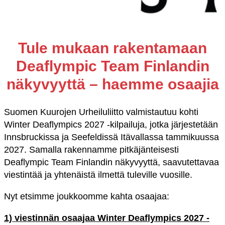
Tule mukaan rakentamaan
Deaflympic Team Finlandin
näkyvyyttä – haemme osaajia
Suomen Kuurojen Urheiluliitto valmistautuu kohti
Winter Deaflympics 2027 -kilpailuja, jotka järjestetään
Innsbruckissa ja Seefeldissä Itävallassa tammikuussa
2027. Samalla rakennamme pitkäjänteisesti
Deaflympic Team Finlandin näkyvyyttä, saavutettavaa
viestintää ja yhtenäistä ilmettä tuleville vuosille.
Nyt etsimme joukkoomme kahta osaajaa:
1) viestinnän osaajaa Winter Deaflympics 2027 -