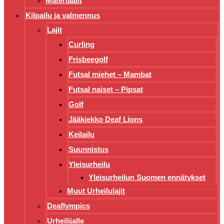
Materiaalit
Kilpailu ja valmennus
Lajit
Curling
Frisbeegolf
Futsal miehet – Mambat
Futsal naiset – Pipsat
Golf
Jääkiekko Deaf Lions
Keilailu
Suunnistus
Yleisurheilu
Yleisurheilun Suomen ennätykset
Muut Urheilulajit
Deaflympics
Urheilijalle