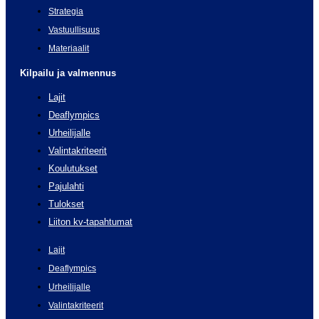
Strategia
Vastuullisuus
Materiaalit
Kilpailu ja valmennus
Lajit
Deaflympics
Urheilijalle
Valintakriteerit
Koulutukset
Pajulahti
Tulokset
Liiton kv-tapahtumat
Lajit
Deaflympics
Urheilijalle
Valintakriteerit