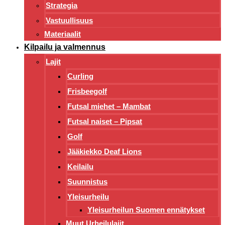
Strategia
Vastuullisuus
Materiaalit
Kilpailu ja valmennus
Lajit
Curling
Frisbeegolf
Futsal miehet – Mambat
Futsal naiset – Pipsat
Golf
Jääkiekko Deaf Lions
Keilailu
Suunnistus
Yleisurheilu
Yleisurheilun Suomen ennätykset
Muut Urheilulajit