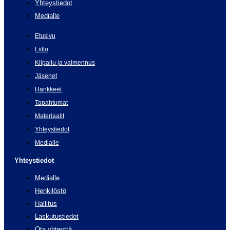
Yhteystiedot
Medialle
Etusivu
Liitto
Kilpailu ja valmennus
Jäsenet
Hankkeet
Tapahtumat
Materiaalit
Yhteystiedot
Medialle
Yhteystiedot
Medialle
Henkilöstö
Hallitus
Laskutustiedot
Ota yhteyttä