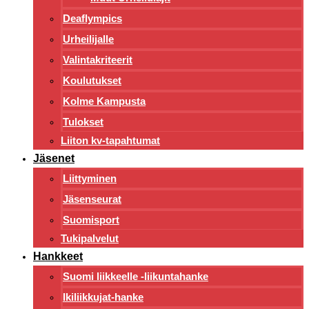
Deaflympics
Urheilijalle
Valintakriteerit
Koulutukset
Kolme Kampusta
Tulokset
Liiton kv-tapahtumat
Jäsenet
Liittyminen
Jäsenseurat
Suomisport
Tukipalvelut
Hankkeet
Suomi liikkeelle -liikuntahanke
Ikiliikkujat-hanke