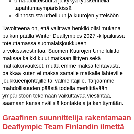
oma-aloitteisuutta ja kykyä työskennellä
tapahtumaympäristössä
kiinnostusta urheiluun ja kuurojen yhteisöön
Tavoitteena on, että valittava henkilö olisi mukana
paikan päällä Winter Deaflympics 2027 -kilpailuissa
toteuttamassa suomalaisjoukkueen
arvokisaviestintää. Suomen Kuurojen Urheiluliitto
maksaa kaikki kulut matkaan liittyen sekä
matkakorvaukset, mutta emme maksa tehtävästä
palkkaa kuten ei maksa samalle matkalle lähteville
joukkueenjohtajille tai valmentajille. Tarjoamme
mahdollisuuden päästä todella merkittävään
ympäristöön tekemään vaikuttavaa viestintää,
saamaan kansainvälisiä kontakteja ja kehittymään.
Graafinen suunnittelija rakentamaan
Deaflympic Team Finlandin ilmettä