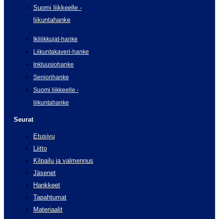
Suomi liikkeelle -
liikuntahanke
Ikiliikkujat-hanke
Liikuntakaveri-hanke
Inkluusiohanke
Seniorihanke
Suomi liikkeelle -
liikuntahanke
Seurat
Etusivu
Liitto
Kilpailu ja valmennus
Jäsenet
Hankkeet
Tapahtumat
Materiaalit