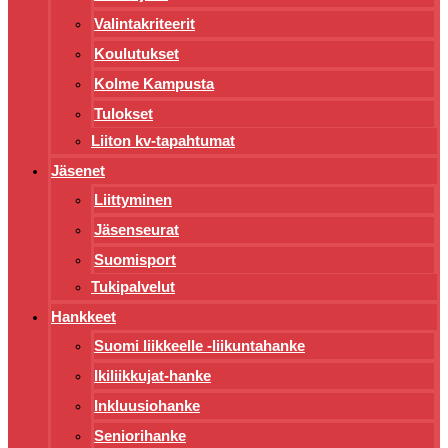
Valintakriteerit
Koulutukset
Kolme Kampusta
Tulokset
Liiton kv-tapahtumat
Jäsenet
Liittyminen
Jäsenseurat
Suomisport
Tukipalvelut
Hankkeet
Suomi liikkeelle -liikuntahanke
Ikiliikkujat-hanke
Inkluusiohanke
Seniorihanke