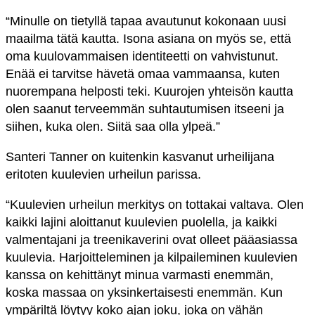
“Minulle on tietyllä tapaa avautunut kokonaan uusi
maailma tätä kautta. Isona asiana on myös se, että
oma kuulovammaisen identiteetti on vahvistunut.
Enää ei tarvitse hävetä omaa vammaansa, kuten
nuorempana helposti teki. Kuurojen yhteisön kautta
olen saanut terveemmän suhtautumisen itseeni ja
siihen, kuka olen. Siitä saa olla ylpeä.”
Santeri Tanner on kuitenkin kasvanut urheilijana
eritoten kuulevien urheilun parissa.
“Kuulevien urheilun merkitys on tottakai valtava. Olen
kaikki lajini aloittanut kuulevien puolella, ja kaikki
valmentajani ja treenikaverini ovat olleet pääasiassa
kuulevia. Harjoitteleminen ja kilpaileminen kuulevien
kanssa on kehittänyt minua varmasti enemmän,
koska massaa on yksinkertaisesti enemmän. Kun
ympäriltä löytyy koko ajan joku, joka on vähän