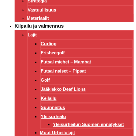
Strategia
Vastuullisuus
Materiaalit
Kilpailu ja valmennus
Lajit
Curling
Frisbeegolf
Futsal miehet – Mambat
Futsal naiset – Pipsat
Golf
Jääkiekko Deaf Lions
Keilailu
Suunnistus
Yleisurheilu
Yleisurheilun Suomen ennätykset
Muut Urheilulajit