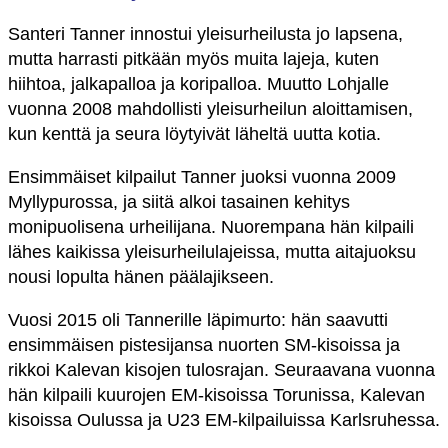
Santeri Tanner innostui yleisurheilusta jo lapsena,
mutta harrasti pitkään myös muita lajeja, kuten
hiihtoa, jalkapalloa ja koripalloa. Muutto Lohjalle
vuonna 2008 mahdollisti yleisurheilun aloittamisen,
kun kenttä ja seura löytyivät läheltä uutta kotia.
Ensimmäiset kilpailut Tanner juoksi vuonna 2009
Myllypurossa, ja siitä alkoi tasainen kehitys
monipuolisena urheilijana. Nuorempana hän kilpaili
lähes kaikissa yleisurheilulajeissa, mutta aitajuoksu
nousi lopulta hänen päälajikseen.
Vuosi 2015 oli Tannerille läpimurto: hän saavutti
ensimmäisen pistesijansa nuorten SM-kisoissa ja
rikkoi Kalevan kisojen tulosrajan. Seuraavana vuonna
hän kilpaili kuurojen EM-kisoissa Torunissa, Kalevan
kisoissa Oulussa ja U23 EM-kilpailuissa Karlsruhessa.