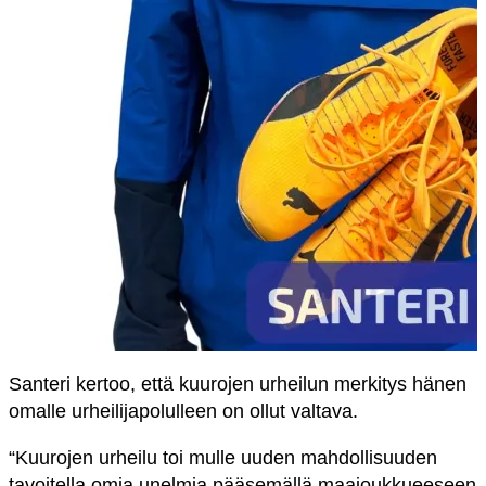
Santeri kertoo, että kuurojen urheilun merkitys hänen
omalle urheilijapolulleen on ollut valtava.
“Kuurojen urheilu toi mulle uuden mahdollisuuden
tavoitella omia unelmia pääsemällä maajoukkueeseen