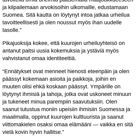
ja kilpailemaan arvokisoihin ulkomaille, edustamaan
Suomea. Sitä kautta on löytynyt intoa jatkaa urheilua
tavoitteellisesti ja olen noussut myös ihan uudelle
tasolle.”
Pikajuoksija kokee, että kuurojen urheiluyhteisö on
antanut paitsi uusia kokemuksia ja ystäviä myös
vahvistanut omaa identiteettiä.
“Ennätykset ovat menneet hienosti eteenpäin ja olen
päässyt kokemaan asioita ja paikkoja, joihin en
muuten olisi ehkä koskaan päässyt. Ympärille on
löytynyt ihmisiä ja tahoja, jotka ovat uskoneet minuun
ja tukeneet minua parempiin saavutuksiin. Olen
saanut tutustua moniin upeisiin ihmisiin Suomessa ja
maailmalla, oppinut kuurojen kulttuurista ja saanut
viittomakielen osaksi omaa elämääni — vaikka en sitä
vielä kovin hyvin hallitse.”