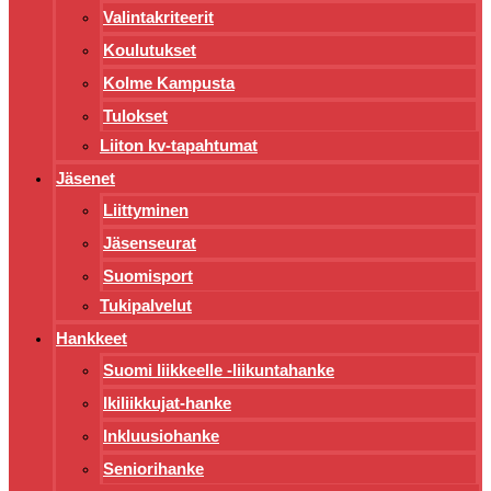
Valintakriteerit
Koulutukset
Kolme Kampusta
Tulokset
Liiton kv-tapahtumat
Jäsenet
Liittyminen
Jäsenseurat
Suomisport
Tukipalvelut
Hankkeet
Suomi liikkeelle -liikuntahanke
Ikiliikkujat-hanke
Inkluusiohanke
Seniorihanke