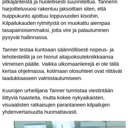
pitkäjänteistä ja huolellisesti suunniteltua. Tannerin
harjoitteluvuosi rakentuu jaksoittain siten, että
huippukunto ajoittuu loppuvuoden kisoihin.
Kilpailukauden rytmitystä on muokattu aiempaa
tasapainoisemmaksi, jotta vire ja palautuminen
pysyvät hallinnassa.
Tanner testaa kuntoaan säännöllisesti nopeus- ja
tehotesteillä ja on hionut aitajuoksutekniikkaansa
viimeisen päälle. Vaikka ulkomaanleirejä ei ole tällä
kertaa ohjelmassa, kotimaan olosuhteet ovat riittävät
laadukkaaseen valmistautumiseen.
Kuurojen urheilijana Tanner tunnistaa viestintään
liittyviä haasteita, mutta kokee nykyaikaisten,
visuaalisten ratkaisujen parantaneen kilpailujen
yhdenvertaisuutta huomattavasti.