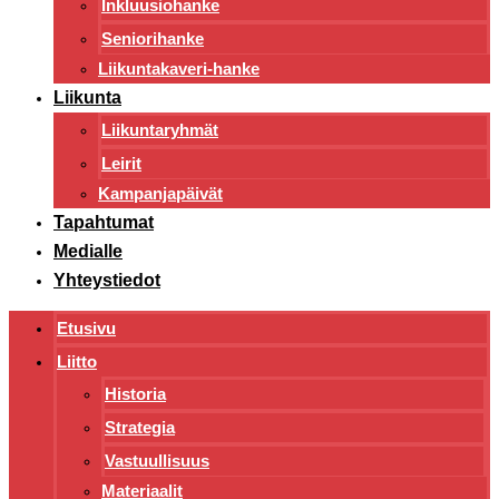
Inkluusiohanke
Seniorihanke
Liikuntakaveri-hanke
Liikunta
Liikuntaryhmät
Leirit
Kampanjapäivät
Tapahtumat
Medialle
Yhteystiedot
Etusivu
Liitto
Historia
Strategia
Vastuullisuus
Materiaalit