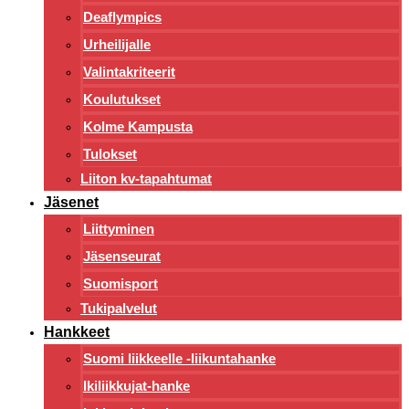
Deaflympics
Urheilijalle
Valintakriteerit
Koulutukset
Kolme Kampusta
Tulokset
Liiton kv-tapahtumat
Jäsenet
Liittyminen
Jäsenseurat
Suomisport
Tukipalvelut
Hankkeet
Suomi liikkeelle -liikuntahanke
Ikiliikkujat-hanke