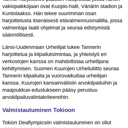
vakiopaikkojaan ovat Kuopio-halli, Vänärin stadion ja
Kuntolaakso. Hän tekee suurimman osan
harjoittelusta itsenäisesti etävalmennusmallilla, jossa
valmentaja laatii ohjelmat ja seuraa edistymistä
säännöllisesti.
Länsi-Uudenmaan Urheilijat tukee Tannerin
harjoittelua ja kilpailutoimintaa, ja yhteistyö eri
verkostojen kanssa on mahdollistaa urheilijana
kehittymisen. Suomen Kuurojen Urheiluliitto seuraa
Tannerin kilpailuita ja vuorovaikuttaa urheilijan
kanssa. Kuurojen kansainvälisiin arvokilpailuihin ja
maajoukkue-edustukseen pääsy perustuu
arvokilpailuvalintakriteereihin.
Valmistautuminen Tokioon
Tokion Deaflympicsiin valmistautuminen on ollut