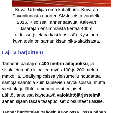
Kuva: Urheilijan oma kotialbumi. Kuva on
Savonlinnasta nuorten SM-kisoista vuodelta
2015. Kisoissa Tanner saavutti Kalevan
kisarajan ensimmäistä kertaa 400m
aidoissa (vieläpä käsi kipsissä). Kyseinen
kuva tosin on saman kisan pika-aitakisasta.
Laji ja harjoittelu
Tannerin päälaji on
400 metrin aitajuoksu
, ja
sivulajeina hän kilpailee myös 100 ja 200 metrin
matkoilla. Deaflympicsissa yleisurheilu noudattaa
samoja sääntöjä kuin kuulevien arvokisoissa, mutta
viestintä ja lähtökomennot ovat erilaiset.
Lähtötilanteissa käytettävä
valolähtöjärjestelmä
äänen sijaan takaa tasapuoliset olosuhteet kaikille.
Tanner harjoittelee pääosin Kuopiossa, jossa hänen