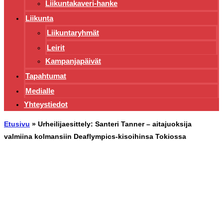
Liikuntakaveri-hanke
Liikunta
Liikuntaryhmät
Leirit
Kampanjapäivät
Tapahtumat
Medialle
Yhteystiedot
Etusivu
»
Urheilijaesittely: Santeri Tanner – aitajuoksija
valmiina kolmansiin Deaflympics-kisoihinsa Tokiossa