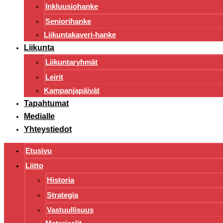
Inkluusiohanke
Seniorihanke
Liikuntakaveri-hanke
Liikunta
Liikuntaryhmät
Leirit
Kampanjapäivät
Tapahtumat
Medialle
Yhteystiedot
Etusivu
Liitto
Historia
Strategia
Vastuullisuus