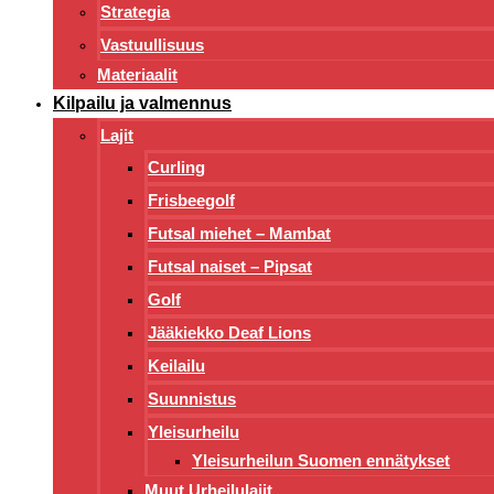
Strategia
Vastuullisuus
Materiaalit
Kilpailu ja valmennus
Lajit
Curling
Frisbeegolf
Futsal miehet – Mambat
Futsal naiset – Pipsat
Golf
Jääkiekko Deaf Lions
Keilailu
Suunnistus
Yleisurheilu
Yleisurheilun Suomen ennätykset
Muut Urheilulajit