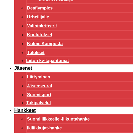
Deaflympics
Urheilijalle
Valintakriteerit
Koulutukset
Kolme Kampusta
Tulokset
Liiton kv-tapahtumat
Jäsenet
Liittyminen
Jäsenseurat
Suomisport
Tukipalvelut
Hankkeet
Suomi liikkeelle -liikuntahanke
Ikiliikkujat-hanke