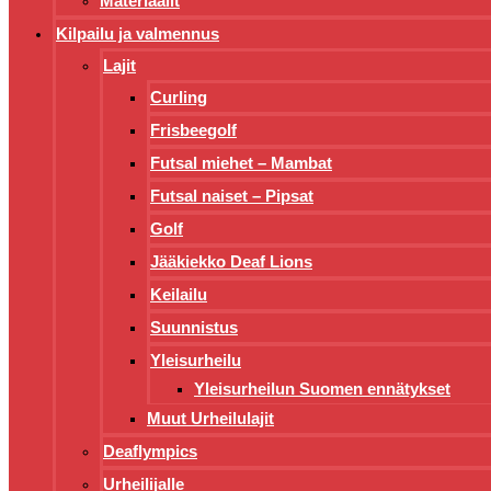
Materiaalit
Kilpailu ja valmennus
Lajit
Curling
Frisbeegolf
Futsal miehet – Mambat
Futsal naiset – Pipsat
Golf
Jääkiekko Deaf Lions
Keilailu
Suunnistus
Yleisurheilu
Yleisurheilun Suomen ennätykset
Muut Urheilulajit
Deaflympics
Urheilijalle