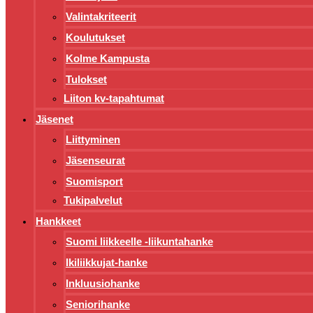
Valintakriteerit
Koulutukset
Kolme Kampusta
Tulokset
Liiton kv-tapahtumat
Jäsenet
Liittyminen
Jäsenseurat
Suomisport
Tukipalvelut
Hankkeet
Suomi liikkeelle -liikuntahanke
Ikiliikkujat-hanke
Inkluusiohanke
Seniorihanke