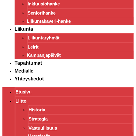
Inkluusiohanke
Seniorihanke
Liikuntakaveri-hanke
Liikunta
Liikuntaryhmät
Leirit
Kampanjapäivät
Tapahtumat
Medialle
Yhteystiedot
Etusivu
Liitto
Historia
Strategia
Vastuullisuus