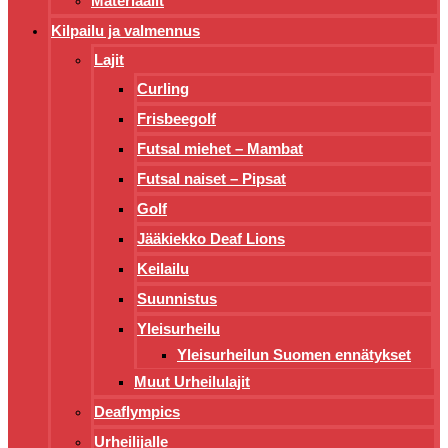
Materiaalit
Kilpailu ja valmennus
Lajit
Curling
Frisbeegolf
Futsal miehet – Mambat
Futsal naiset – Pipsat
Golf
Jääkiekko Deaf Lions
Keilailu
Suunnistus
Yleisurheilu
Yleisurheilun Suomen ennätykset
Muut Urheilulajit
Deaflympics
Urheilijalle