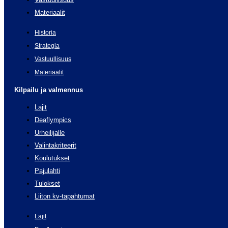
Materiaalit
Historia
Strategia
Vastuullisuus
Materiaalit
Kilpailu ja valmennus
Lajit
Deaflympics
Urheilijalle
Valintakriteerit
Koulutukset
Pajulahti
Tulokset
Liiton kv-tapahtumat
Lajit