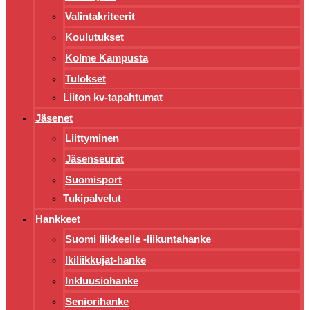
Valintakriteerit
Koulutukset
Kolme Kampusta
Tulokset
Liiton kv-tapahtumat
Jäsenet
Liittyminen
Jäsenseurat
Suomisport
Tukipalvelut
Hankkeet
Suomi liikkeelle -liikuntahanke
Ikiliikkujat-hanke
Inkluusiohanke
Seniorihanke