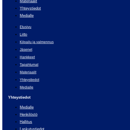
Materiaalit
Yhteystiedot
Medialle
Etusivu
Liitto
Kilpailu ja valmennus
Jäsenet
Hankkeet
Tapahtumat
Materiaalit
Yhteystiedot
Medialle
Yhteystiedot
Medialle
Henkilöstö
Hallitus
Laskutustiedot