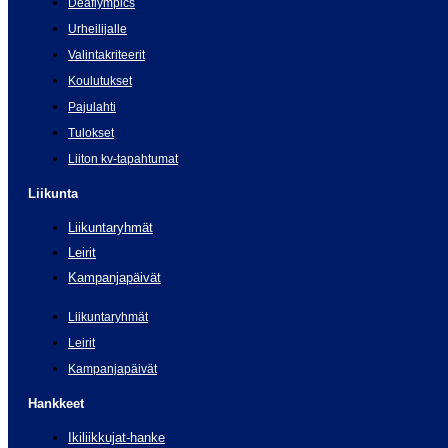
Deaflympics
Urheilijalle
Valintakriteerit
Koulutukset
Pajulahti
Tulokset
Liiton kv-tapahtumat
Liikunta
Liikuntaryhmät
Leirit
Kampanjapäivät
Liikuntaryhmät
Leirit
Kampanjapäivät
Hankkeet
Ikiliikkujat-hanke