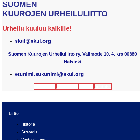
SUOMEN
KUUROJEN URHEILULIITTO
Urheilu kuuluu kaikille!
skul@skul.org
Suomen Kuurojen Urheiluliitto ry. Valimotie 10, 4. krs 00380
Helsinki
etunimi.sukunimi@skul.org
Facebook
Instagram
Twitter
Youtube
Liitto
Historia
Strategia
Vastuullisuus