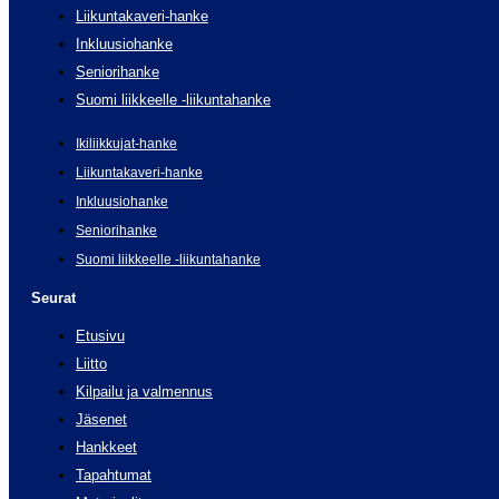
Liikuntakaveri-hanke
Inkluusiohanke
Seniorihanke
Suomi liikkeelle -liikuntahanke
Ikiliikkujat-hanke
Liikuntakaveri-hanke
Inkluusiohanke
Seniorihanke
Suomi liikkeelle -liikuntahanke
Seurat
Etusivu
Liitto
Kilpailu ja valmennus
Jäsenet
Hankkeet
Tapahtumat