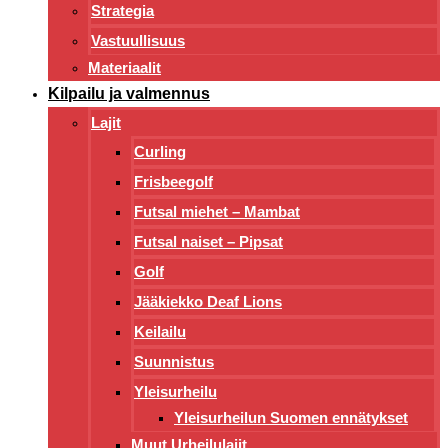
Strategia
Vastuullisuus
Materiaalit
Kilpailu ja valmennus
Lajit
Curling
Frisbeegolf
Futsal miehet – Mambat
Futsal naiset – Pipsat
Golf
Jääkiekko Deaf Lions
Keilailu
Suunnistus
Yleisurheilu
Yleisurheilun Suomen ennätykset
Muut Urheilulajit