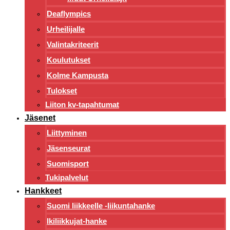
Deaflympics
Urheilijalle
Valintakriteerit
Koulutukset
Kolme Kampusta
Tulokset
Liiton kv-tapahtumat
Jäsenet
Liittyminen
Jäsenseurat
Suomisport
Tukipalvelut
Hankkeet
Suomi liikkeelle -liikuntahanke
Ikiliikkujat-hanke