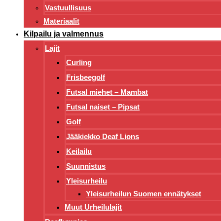
Vastuullisuus
Materiaalit
Kilpailu ja valmennus
Lajit
Curling
Frisbeegolf
Futsal miehet – Mambat
Futsal naiset – Pipsat
Golf
Jääkiekko Deaf Lions
Keilailu
Suunnistus
Yleisurheilu
Yleisurheilun Suomen ennätykset
Muut Urheilulajit