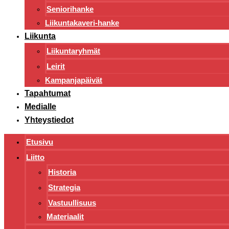
Seniorihanke
Liikuntakaveri-hanke
Liikunta
Liikuntaryhmät
Leirit
Kampanjapäivät
Tapahtumat
Medialle
Yhteystiedot
Etusivu
Liitto
Historia
Strategia
Vastuullisuus
Materiaalit