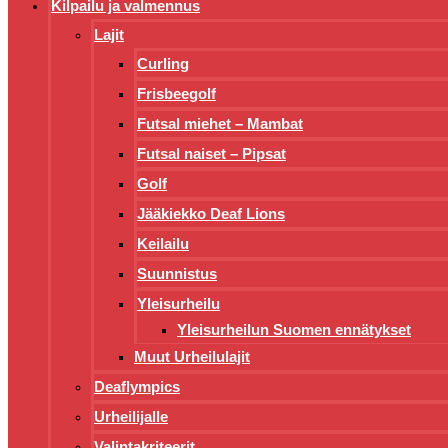
Kilpailu ja valmennus
Lajit
Curling
Frisbeegolf
Futsal miehet – Mambat
Futsal naiset – Pipsat
Golf
Jääkiekko Deaf Lions
Keilailu
Suunnistus
Yleisurheilu
Yleisurheilun Suomen ennätykset
Muut Urheilulajit
Deaflympics
Urheilijalle
Valintakriteerit