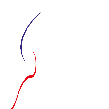
Siirry
suoraan
sisältöön