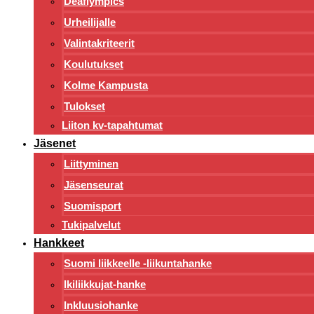
Deaflympics
Urheilijalle
Valintakriteerit
Koulutukset
Kolme Kampusta
Tulokset
Liiton kv-tapahtumat
Jäsenet
Liittyminen
Jäsenseurat
Suomisport
Tukipalvelut
Hankkeet
Suomi liikkeelle -liikuntahanke
Ikiliikkujat-hanke
Inkluusiohanke