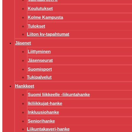
Koulutukset
Kolme Kampusta
Tulokset
Liiton kv-tapahtumat
Jäsenet
Liittyminen
Jäsenseurat
Suomisport
Tukipalvelut
Hankkeet
Suomi liikkeelle -liikuntahanke
Ikiliikkujat-hanke
Inkluusiohanke
Seniorihanke
Liikuntakaveri-hanke