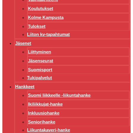
Koulutukset
Kolme Kampusta
Tulokset
Liiton kv-tapahtumat
Jäsenet
Liittyminen
Jäsenseurat
Suomisport
Tukipalvelut
Hankkeet
Suomi liikkeelle -liikuntahanke
Ikiliikkujat-hanke
Inkluusiohanke
Seniorihanke
Liikuntakaveri-hanke