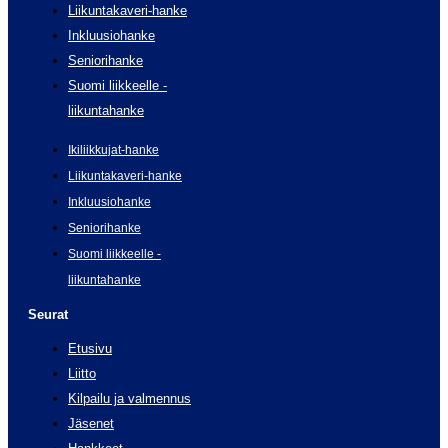
Liikuntakaveri-hanke
Inkluusiohanke
Seniorihanke
Suomi liikkeelle -
liikuntahanke
Ikiliikkujat-hanke
Liikuntakaveri-hanke
Inkluusiohanke
Seniorihanke
Suomi liikkeelle -
liikuntahanke
Seurat
Etusivu
Liitto
Kilpailu ja valmennus
Jäsenet