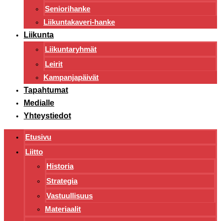
Seniorihanke
Liikuntakaveri-hanke
Liikunta
Liikuntaryhmät
Leirit
Kampanjapäivät
Tapahtumat
Medialle
Yhteystiedot
Etusivu
Liitto
Historia
Strategia
Vastuullisuus
Materiaalit