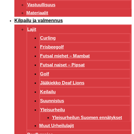
Vastuullisuus
Materiaalit
Kilpailu ja valmennus
Lajit
Curling
Frisbeegolf
Futsal miehet – Mambat
Futsal naiset – Pipsat
Golf
Jääkiekko Deaf Lions
Keilailu
Suunnistus
Yleisurheilu
Yleisurheilun Suomen ennätykset
Muut Urheilulajit