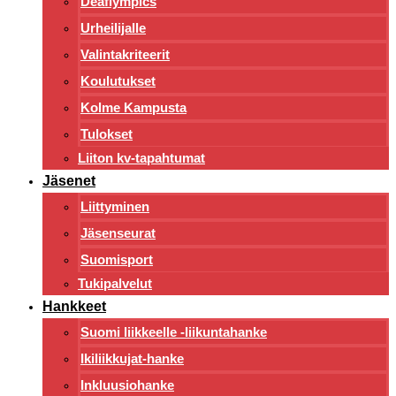
Deaflympics
Urheilijalle
Valintakriteerit
Koulutukset
Kolme Kampusta
Tulokset
Liiton kv-tapahtumat
Jäsenet
Liittyminen
Jäsenseurat
Suomisport
Tukipalvelut
Hankkeet
Suomi liikkeelle -liikuntahanke
Ikiliikkujat-hanke
Inkluusiohanke