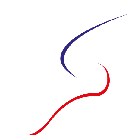
Siirry
suoraan
sisältöön