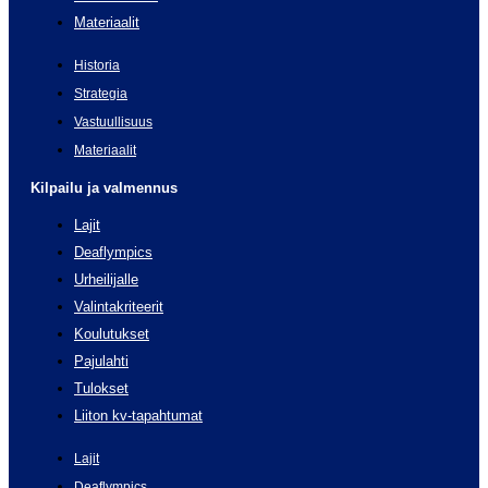
Materiaalit
Historia
Strategia
Vastuullisuus
Materiaalit
Kilpailu ja valmennus
Lajit
Deaflympics
Urheilijalle
Valintakriteerit
Koulutukset
Pajulahti
Tulokset
Liiton kv-tapahtumat
Lajit
Deaflympics