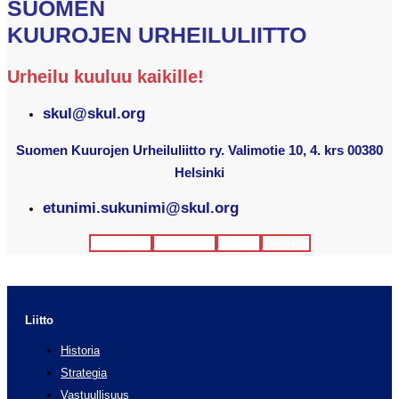
SUOMEN
KUUROJEN URHEILULIITTO
Urheilu kuuluu kaikille!
skul@skul.org
Suomen Kuurojen Urheiluliitto ry. Valimotie 10, 4. krs 00380
Helsinki
etunimi.sukunimi@skul.org
Facebook
Instagram
Twitter
Youtube
Liitto
Historia
Strategia
Vastuullisuus