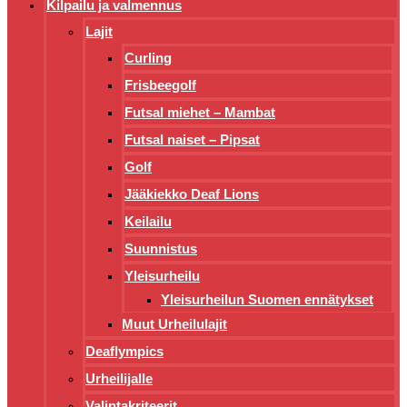
Kilpailu ja valmennus
Lajit
Curling
Frisbeegolf
Futsal miehet – Mambat
Futsal naiset – Pipsat
Golf
Jääkiekko Deaf Lions
Keilailu
Suunnistus
Yleisurheilu
Yleisurheilun Suomen ennätykset
Muut Urheilulajit
Deaflympics
Urheilijalle
Valintakriteerit