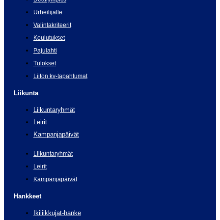
Urheilijalle
Valintakriteerit
Koulutukset
Pajulahti
Tulokset
Liiton kv-tapahtumat
Liikunta
Liikuntaryhmät
Leirit
Kampanjapäivät
Liikuntaryhmät
Leirit
Kampanjapäivät
Hankkeet
Ikiliikkujat-hanke