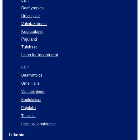
Lajit
Deaflympics
Urheilijalle
Valintakriteerit
Koulutukset
Pajulahti
Tulokset
Liiton kv-tapahtumat
Lajit
Deaflympics
Urheilijalle
Valintakriteerit
Koulutukset
Pajulahti
Tulokset
Liiton kv-tapahtumat
Liikunta