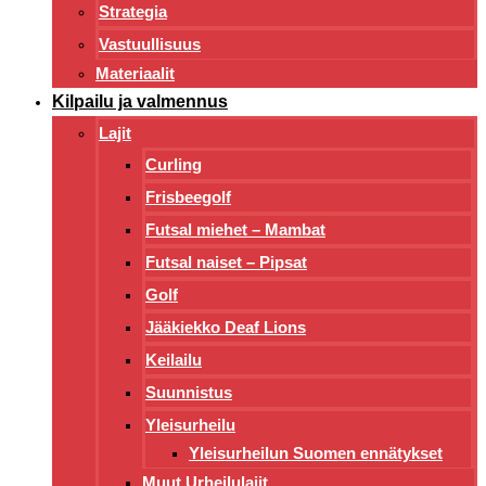
Strategia
Vastuullisuus
Materiaalit
Kilpailu ja valmennus
Lajit
Curling
Frisbeegolf
Futsal miehet – Mambat
Futsal naiset – Pipsat
Golf
Jääkiekko Deaf Lions
Keilailu
Suunnistus
Yleisurheilu
Yleisurheilun Suomen ennätykset
Muut Urheilulajit