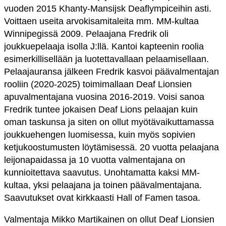
vuoden 2015 Khanty-Mansijsk Deaflympiceihin asti.
Voittaen useita arvokisamitaleita mm. MM-kultaa
Winnipegissä 2009. Pelaajana Fredrik oli
joukkuepelaaja isolla J:llä. Kantoi kapteenin roolia
esimerkillisellään ja luotettavallaan pelaamisellaan.
Pelaajauransa jälkeen Fredrik kasvoi päävalmentajan
rooliin (2020-2025) toimimallaan Deaf Lionsien
apuvalmentajana vuosina 2016-2019. Voisi sanoa
Fredrik tuntee jokaisen Deaf Lions pelaajan kuin
oman taskunsa ja siten on ollut myötävaikuttamassa
joukkuehengen luomisessa, kuin myös sopivien
ketjukoostumusten löytämisessä. 20 vuotta pelaajana
leijonapaidassa ja 10 vuotta valmentajana on
kunnioitettava saavutus. Unohtamatta kaksi MM-
kultaa, yksi pelaajana ja toinen päävalmentajana.
Saavutukset ovat kirkkaasti Hall of Famen tasoa.
Valmentaja Mikko Martikainen on ollut Deaf Lionsien