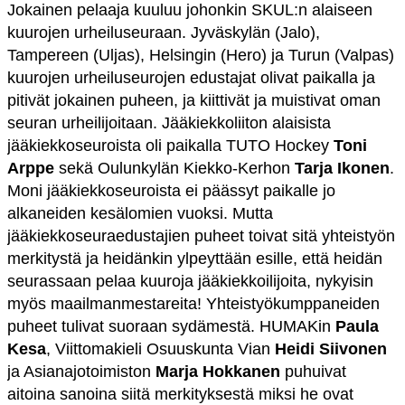
Jokainen pelaaja kuuluu johonkin SKUL:n alaiseen
kuurojen urheiluseuraan. Jyväskylän (Jalo),
Tampereen (Uljas), Helsingin (Hero) ja Turun (Valpas)
kuurojen urheiluseurojen edustajat olivat paikalla ja
pitivät jokainen puheen, ja kiittivät ja muistivat oman
seuran urheilijoitaan. Jääkiekkoliiton alaisista
jääkiekkoseuroista oli paikalla TUTO Hockey
Toni
Arppe
sekä Oulunkylän Kiekko-Kerhon
Tarja Ikonen
.
Moni jääkiekkoseuroista ei päässyt paikalle jo
alkaneiden kesälomien vuoksi. Mutta
jääkiekkoseuraedustajien puheet toivat sitä yhteistyön
merkitystä ja heidänkin ylpeyttään esille, että heidän
seurassaan pelaa kuuroja jääkiekkoilijoita, nykyisin
myös maailmanmestareita! Yhteistyökumppaneiden
puheet tulivat suoraan sydämestä. HUMAKin
Paula
Kesa
, Viittomakieli Osuuskunta Vian
Heidi Siivonen
ja Asianajotoimiston
Marja Hokkanen
puhuivat
aitoina sanoina siitä merkityksestä miksi he ovat