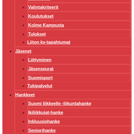
Valintakriteerit
Koulutukset
Kolme Kampusta
Tulokset
Liiton kv-tapahtumat
Jäsenet
Liittyminen
Jäsenseurat
Suomisport
Tukipalvelut
Hankkeet
Suomi liikkeelle -liikuntahanke
Ikiliikkujat-hanke
Inkluusiohanke
Seniorihanke