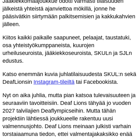
Jääkiekkomaajoukkue odotti varmasti tilaisuuden
jälkeistä yhteistä ajanviettoa mökillä, jonne he
pääsivätkin siirtymään palkitsemisien ja kakkukahvien
jälleen.
Kiitos kaikki paikalle saapuneet, pelaajat, taustatuki,
osa yhteistyökumppaneista, kuurojen
urheiluseuroista, jääkiekkoseuroista, SKULn ja SJLn
edustus.
Katso enemmän kuvia juhlatilaisuudesta SKUL:n sekä
DeafLionsin
Instagram-tileiltä
tai Facebookista.
Nyt on aika juhlia, mutta pian katsoa tulevaisuuteen ja
seuraaviin tavoitteisiin. Deaf Lions tähyää jo vuoden
2027 talvilajien Deaflympicseihin. Mutta tähän
projektiin lähtiessä joukkueelle rakentuu uusi
valmennusjohto. Deaf Lions meinaan julkisti varhain
torstaiaamuna tiedon, ettei valmentajakaksikko enää