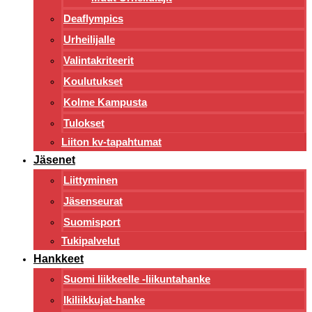
Deaflympics
Urheilijalle
Valintakriteerit
Koulutukset
Kolme Kampusta
Tulokset
Liiton kv-tapahtumat
Jäsenet
Liittyminen
Jäsenseurat
Suomisport
Tukipalvelut
Hankkeet
Suomi liikkeelle -liikuntahanke
Ikiliikkujat-hanke