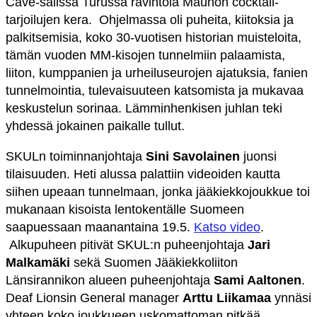
Cave-salissa Turussa ravintola Maunon cocktail-
tarjoilujen kera. Ohjelmassa oli puheita, kiitoksia ja
palkitsemisia, koko 30-vuotisen historian muisteloita,
tämän vuoden MM-kisojen tunnelmiin palaamista,
liiton, kumppanien ja urheiluseurojen ajatuksia, fanien
tunnelmointia, tulevaisuuteen katsomista ja mukavaa
keskustelun sorinaa. Lämminhenkisen juhlan teki
yhdessä jokainen paikalle tullut.
SKULn toiminnanjohtaja
Sini Savolainen
juonsi
tilaisuuden. Heti alussa palattiin videoiden kautta
siihen upeaan tunnelmaan, jonka jääkiekkojoukkue toi
mukanaan kisoista lentokentälle Suomeen
saapuessaan maanantaina 19.5.
Katso video
.
Alkupuheen pitivät SKUL:n puheenjohtaja
Jari
Malkamäki
sekä Suomen Jääkiekkoliiton
Länsirannikon alueen puheenjohtaja
Sami Aaltonen
.
Deaf Lionsin General manager
Arttu Liikamaa
ynnäsi
yhteen koko joukkueen uskomattoman pitkää