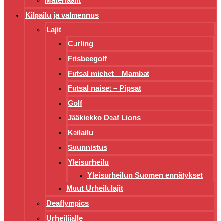
Materiaalit
Kilpailu ja valmennus
Lajit
Curling
Frisbeegolf
Futsal miehet – Mambat
Futsal naiset – Pipsat
Golf
Jääkiekko Deaf Lions
Keilailu
Suunnistus
Yleisurheilu
Yleisurheilun Suomen ennätykset
Muut Urheilulajit
Deaflympics
Urheilijalle