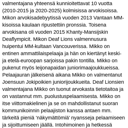
valmentajana yhteensä kunnioitettavat 10 vuotta
(2010-2015 ja 2020-2025) kolmisissa arvokisoissa.
Mikon arvokisadebyytissä vuoden 2013 Vantaan MM-
kisoissa kaulaan ripustettiin pronssia. Toisena
arvokisana oli vuoden 2015 Khanty-Mansijskin
Deaflympicit. Mikon Deaf Lions valmennusura
huipentui MM-kultaan Vancouverissa. Mikko on
entinen ammattilaispelaaja ja hän on kiertänyt keski-
ja etelä-euroopan sarjoissa pakin tontilla. Mikko on
pukenut myös leijonapaidan juniorimaajoukkueissa.
Pelaajauran jälkeisenä aikana Mikko on valmentanut
Joensuun Jokipoikien juniorijoukkueita. Deaf Lionsien
valmentajana Mikko on tuonut arvokasta tietotaitoa ja
on vastannut mm. puolustuspelaamisesta. Mikko on
itse viittomakielinen ja se on mahdollistanut suoran
kommunikoinnin pelaajiston kanssa antaen mm.
tärkeitä pieniä ’näkymättömiä’ nyansseja pelaamiseen
ja sijoittumiseen jäällä. Intohimoinen ja hetkessä