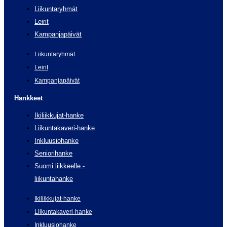
Liikuntaryhmät
Leirit
Kampanjapäivät
Liikuntaryhmät
Leirit
Kampanjapäivät
Hankkeet
Ikiliikkujat-hanke
Liikuntakaveri-hanke
Inkluusiohanke
Seniorihanke
Suomi liikkeelle -
liikuntahanke
Ikiliikkujat-hanke
Liikuntakaveri-hanke
Inkluusiohanke