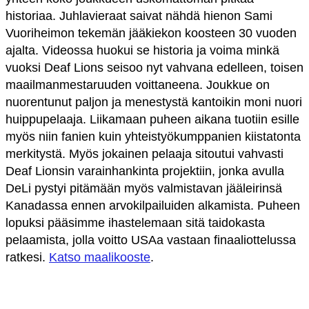
historiaa. Juhlavieraat saivat nähdä hienon Sami
Vuoriheimon tekemän jääkiekon koosteen 30 vuoden
ajalta. Videossa huokui se historia ja voima minkä
vuoksi Deaf Lions seisoo nyt vahvana edelleen, toisen
maailmanmestaruuden voittaneena. Joukkue on
nuorentunut paljon ja menestystä kantoikin moni nuori
huippupelaaja. Liikamaan puheen aikana tuotiin esille
myös niin fanien kuin yhteistyökumppanien kiistatonta
merkitystä. Myös jokainen pelaaja sitoutui vahvasti
Deaf Lionsin varainhankinta projektiin, jonka avulla
DeLi pystyi pitämään myös valmistavan jääleirinsä
Kanadassa ennen arvokilpailuiden alkamista. Puheen
lopuksi pääsimme ihastelemaan sitä taidokasta
pelaamista, jolla voitto USAa vastaan finaaliottelussa
ratkesi.
Katso maalikooste
.