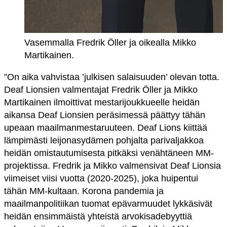
Vasemmalla Fredrik Öller ja oikealla Mikko
Martikainen.
”On aika vahvistaa ’julkisen salaisuuden’ olevan totta.
Deaf Lionsien valmentajat Fredrik Öller ja Mikko
Martikainen ilmoittivat mestarijoukkueelle heidän
aikansa Deaf Lionsien peräsimessä päättyy tähän
upeaan maailmanmestaruuteen. Deaf Lions kiittää
lämpimästi leijonasydämen pohjalta parivaljakkoa
heidän omistautumisesta pitkäksi venähtäneen MM-
projektissa. Fredrik ja Mikko valmensivat Deaf Lionsia
viimeiset viisi vuotta (2020-2025), joka huipentui
tähän MM-kultaan. Korona pandemia ja
maailmanpolitiikan tuomat epävarmuudet lykkäsivät
heidän ensimmäistä yhteistä arvokisadebyyttiä