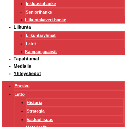
Inkluusiohanke
Seniorihanke
Liikuntakaveri-hanke
Liikunta
Liikuntaryhmät
Leirit
Kampanjapäivät
Tapahtumat
Medialle
Yhteystiedot
Etusivu
Liitto
Historia
Strategia
Vastuullisuus