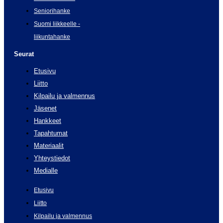
Seniorihanke
Suomi liikkeelle -
liikuntahanke
Seurat
Etusivu
Liitto
Kilpailu ja valmennus
Jäsenet
Hankkeet
Tapahtumat
Materiaalit
Yhteystiedot
Medialle
Etusivu
Liitto
Kilpailu ja valmennus