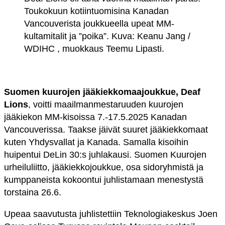
Toukokuun kotiintuomisina Kanadan
Vancouverista joukkueella upeat MM-
kultamitalit ja ”poika”. Kuva: Keanu Jang /
WDIHC , muokkaus Teemu Lipasti.
Suomen kuurojen jääkiekkomaajoukkue, Deaf
Lions
, voitti maailmanmestaruuden kuurojen
jääkiekon MM-kisoissa 7.-17.5.2025 Kanadan
Vancouverissa. Taakse jäivät suuret jääkiekkomaat
kuten Yhdysvallat ja Kanada. Samalla kisoihin
huipentui DeLin 30:s juhlakausi. Suomen Kuurojen
urheiluliitto, jääkiekkojoukkue, osa sidoryhmistä ja
kumppaneista kokoontui juhlistamaan menestystä
torstaina 26.6.
Upeaa saavutusta juhlistettiin Teknologiakeskus Joen