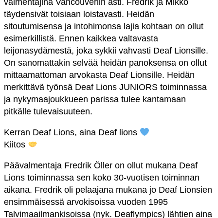
valmentajina Vancouveriin asti. Fredrik ja Mikko
täydensivät toisiaan loistavasti. Heidän
sitoutumisensa ja intohimonsa lajia kohtaan on ollut
esimerkillistä. Ennen kaikkea valtavasta
leijonasydämestä, joka sykkii vahvasti Deaf Lionsille.
On sanomattakin selvää heidän panoksensa on ollut
mittaamattoman arvokasta Deaf Lionsille. Heidän
merkittävä työnsä Deaf Lions JUNIORS toiminnassa
ja nykymaajoukkueen parissa tulee kantamaan
pitkälle tulevaisuuteen.
Kerran Deaf Lions, aina Deaf lions
Kiitos
Päävalmentaja Fredrik Öller on ollut mukana Deaf
Lions toiminnassa sen koko 30-vuotisen toiminnan
aikana. Fredrik oli pelaajana mukana jo Deaf Lionsien
ensimmäisessä arvokisoissa vuoden 1995
Talvimaailmankisoissa (nyk. Deaflympics) lähtien aina