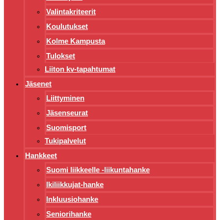
Valintakriteerit
Koulutukset
Kolme Kampusta
Tulokset
Liiton kv-tapahtumat
Jäsenet
Liittyminen
Jäsenseurat
Suomisport
Tukipalvelut
Hankkeet
Suomi liikkeelle -liikuntahanke
Ikiliikkujat-hanke
Inkluusiohanke
Seniorihanke