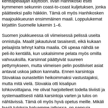
kenttäpelaajan käyttöön. Iivari Hanhikoski esitti
kymmenen sekunnin coast-to-coast kuljetuksen, jonka
päätteeksi pallo häkkiin. Tämä oli myös Hanhikosken
maajoukkueuran ensimmäinen maali. Loppulukemat
kirjattiin Suomelle lukemin 1–6.
Suomen joukkueessa oli viimeisessä pelissä useita
onnistujia. Maalit jakautuivat tasaisesti, eikä kukaan
pelaajista tehnyt kahta maalia. Oli upeaa nähdä se
peli-ilo kentällä, kun uskalsimme pelata myös omilla
vahvuuksilla. Karsinnat päättyivät suureen
pettymykseen, mutta viimeisen pelin positiiviset asiat
antavat uskoa jatkon kannalta. Ennen karsintoja
Slovakiaa ounasteltiin heikoimmaksi vastustajaksi,
mutta mitä vielä. Slovakia otti kisalipun
lohkovoittajana. He olivat harjoitelleet todella tiiviisti ja
systemaattisesti näitä karsintoja varten ja tulos on
nähtävissä. Tämä oli myös hyvä opetus meille. Mikäli
hyviä tuloksia haluamme jatkossa, on napsuja