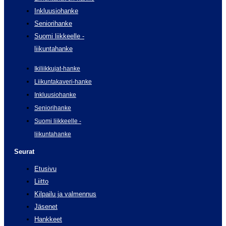
Inkluusiohanke
Seniorihanke
Suomi liikkeelle -
liikuntahanke
Ikiliikkujat-hanke
Liikuntakaveri-hanke
Inkluusiohanke
Seniorihanke
Suomi liikkeelle -
liikuntahanke
Seurat
Etusivu
Liitto
Kilpailu ja valmennus
Jäsenet
Hankkeet