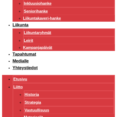
Inkluusiohanke
Seniorihanke
Liikuntakaveri-hanke
Liikunta
Liikuntaryhmät
Leirit
Kampanjapäivät
Tapahtumat
Medialle
Yhteystiedot
Etusivu
Liitto
Historia
Strategia
Vastuullisuus