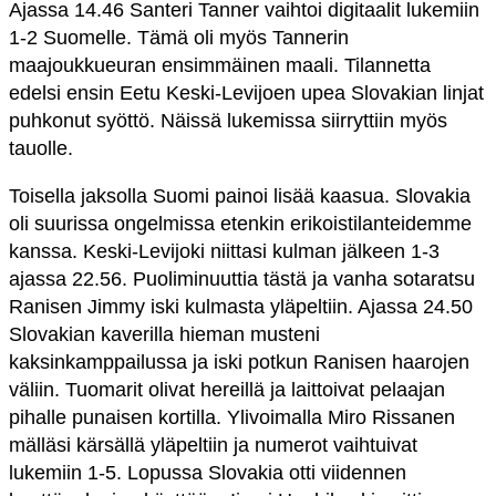
Ajassa 14.46 Santeri Tanner vaihtoi digitaalit lukemiin
1-2 Suomelle. Tämä oli myös Tannerin
maajoukkueuran ensimmäinen maali. Tilannetta
edelsi ensin Eetu Keski-Levijoen upea Slovakian linjat
puhkonut syöttö. Näissä lukemissa siirryttiin myös
tauolle.
Toisella jaksolla Suomi painoi lisää kaasua. Slovakia
oli suurissa ongelmissa etenkin erikoistilanteidemme
kanssa. Keski-Levijoki niittasi kulman jälkeen 1-3
ajassa 22.56. Puoliminuuttia tästä ja vanha sotaratsu
Ranisen Jimmy iski kulmasta yläpeltiin. Ajassa 24.50
Slovakian kaverilla hieman musteni
kaksinkamppailussa ja iski potkun Ranisen haarojen
väliin. Tuomarit olivat hereillä ja laittoivat pelaajan
pihalle punaisen kortilla. Ylivoimalla Miro Rissanen
mälläsi kärsällä yläpeltiin ja numerot vaihtuivat
lukemiin 1-5. Lopussa Slovakia otti viidennen