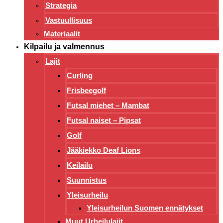
Strategia
Vastuullisuus
Materiaalit
Kilpailu ja valmennus
Lajit
Curling
Frisbeegolf
Futsal miehet – Mambat
Futsal naiset – Pipsat
Golf
Jääkiekko Deaf Lions
Keilailu
Suunnistus
Yleisurheilu
Yleisurheilun Suomen ennätykset
Muut Urheilulajit