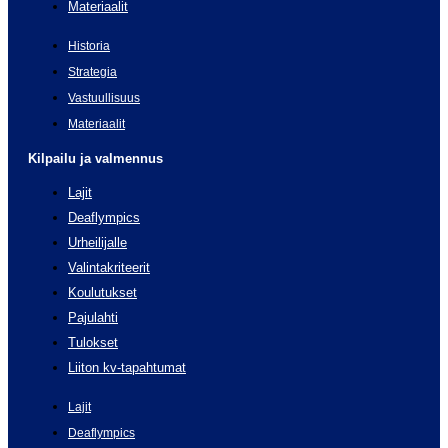
Materiaalit
Historia
Strategia
Vastuullisuus
Materiaalit
Kilpailu ja valmennus
Lajit
Deaflympics
Urheilijalle
Valintakriteerit
Koulutukset
Pajulahti
Tulokset
Liiton kv-tapahtumat
Lajit
Deaflympics