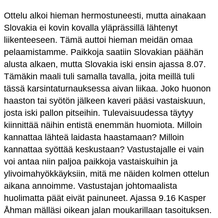
Ottelu alkoi hieman hermostuneesti, mutta ainakaan
Slovakia ei kovin kovalla yläprässillä lähtenyt
liikenteeseen. Tämä auttoi hieman meidän omaa
pelaamistamme. Paikkoja saatiin Slovakian päähän
alusta alkaen, mutta Slovakia iski ensin ajassa 8.07.
Tämäkin maali tuli samalla tavalla, joita meillä tuli
tässä karsintaturnauksessa aivan liikaa. Joko huonon
haaston tai syötön jälkeen kaveri pääsi vastaiskuun,
josta iski pallon pitseihin. Tulevaisuudessa täytyy
kiinnittää näihin entistä enemmän huomiota. Milloin
kannattaa lähteä laidasta haastamaan? Milloin
kannattaa syöttää keskustaan? Vastustajalle ei vain
voi antaa niin paljoa paikkoja vastaiskuihin ja
ylivoimahyökkäyksiin, mitä me näiden kolmen ottelun
aikana annoimme. Vastustajan johtomaalista
huolimatta päät eivät painuneet. Ajassa 9.16 Kasper
Åhman mälläsi oikean jalan moukarillaan tasoituksen.