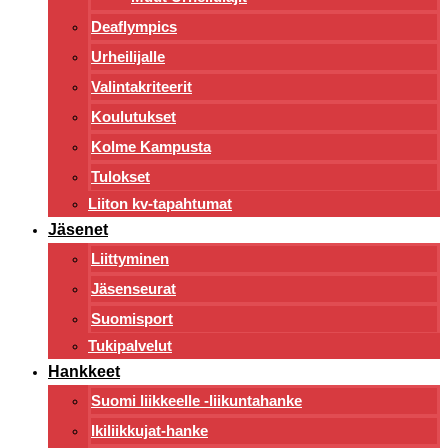
Deaflympics
Urheilijalle
Valintakriteerit
Koulutukset
Kolme Kampusta
Tulokset
Liiton kv-tapahtumat
Jäsenet
Liittyminen
Jäsenseurat
Suomisport
Tukipalvelut
Hankkeet
Suomi liikkeelle -liikuntahanke
Ikiliikkujat-hanke