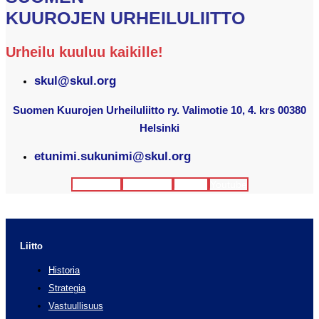
KUUROJEN URHEILULIITTO
Urheilu kuuluu kaikille!
skul@skul.org
Suomen Kuurojen Urheiluliitto ry. Valimotie 10, 4. krs 00380
Helsinki
etunimi.sukunimi@skul.org
Facebook
Instagram
Twitter
Youtube
Liitto
Historia
Strategia
Vastuullisuus