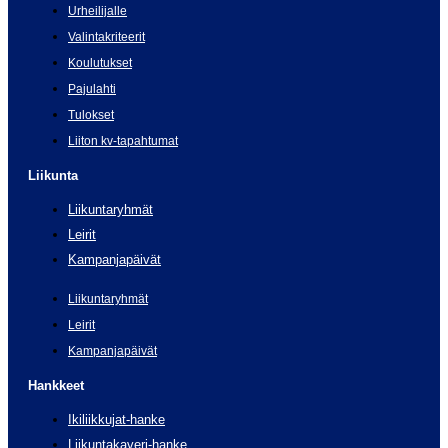
Urheilijalle
Valintakriteerit
Koulutukset
Pajulahti
Tulokset
Liiton kv-tapahtumat
Liikunta
Liikuntaryhmät
Leirit
Kampanjapäivät
Liikuntaryhmät
Leirit
Kampanjapäivät
Hankkeet
Ikiliikkujat-hanke
Liikuntakaveri-hanke