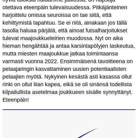
otettava eteenpäin tulevaisuudessa. Pitkäjänteinen
harjoittelu omissa seuroissa on tae siitä, että
kehittymistä tapahtuu. Se ei riitä, ainakaan jos tällä
tasolla haluaa pärjätä, että ainoat futsalharjoitukset
tulevat maajoukkueleirien muodossa. Nyt on aika
hieman hengähtää ja antaa karsintapölyjen laskeutua,
mutta miesten maajoukkue jatkaa toimintaansa
varmasti vuonna 2022. Ensimmäisenä tavoitteena on
pelaajaringin kasvattaminen uusien potentiaalisten
pelaajien myötä. Nykyinen kesästä asti kasassa ollut
rinki on ollut liian kapea, eikä se oli sinänsä todellista
kilpailullista asetelmaa joukkueen sisälle synnyttänyt.
Eteenpäin!