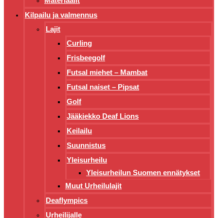
Materiaalit
Kilpailu ja valmennus
Lajit
Curling
Frisbeegolf
Futsal miehet – Mambat
Futsal naiset – Pipsat
Golf
Jääkiekko Deaf Lions
Keilailu
Suunnistus
Yleisurheilu
Yleisurheilun Suomen ennätykset
Muut Urheilulajit
Deaflympics
Urheilijalle