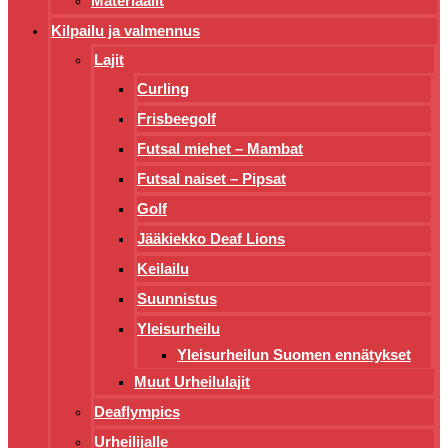
Materiaalit
Kilpailu ja valmennus
Lajit
Curling
Frisbeegolf
Futsal miehet – Mambat
Futsal naiset – Pipsat
Golf
Jääkiekko Deaf Lions
Keilailu
Suunnistus
Yleisurheilu
Yleisurheilun Suomen ennätykset
Muut Urheilulajit
Deaflympics
Urheilijalle