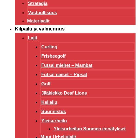
Strategia
Vastuullisuus
Materiaalit
Kilpailu ja valmennus
Lajit
Curling
Frisbeegolf
Futsal miehet – Mambat
Futsal naiset – Pipsat
Golf
Jääkiekko Deaf Lions
Keilailu
Suunnistus
Yleisurheilu
Yleisurheilun Suomen ennätykset
Muut Urheilulajit