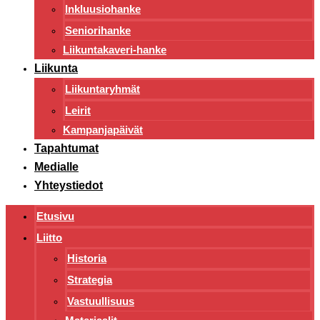
Inkluusiohanke
Seniorihanke
Liikuntakaveri-hanke
Liikunta
Liikuntaryhmät
Leirit
Kampanjapäivät
Tapahtumat
Medialle
Yhteystiedot
Etusivu
Liitto
Historia
Strategia
Vastuullisuus