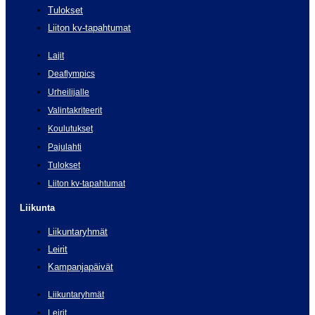
Tulokset
Liiton kv-tapahtumat
Lajit
Deaflympics
Urheilijalle
Valintakriteerit
Koulutukset
Pajulahti
Tulokset
Liiton kv-tapahtumat
Liikunta
Liikuntaryhmät
Leirit
Kampanjapäivät
Liikuntaryhmät
Leirit