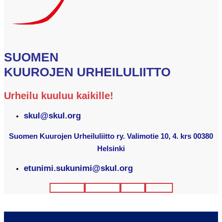
SUOMEN
KUUROJEN URHEILULIITTO
Urheilu kuuluu kaikille!
skul@skul.org
Suomen Kuurojen Urheiluliitto ry. Valimotie 10, 4. krs 00380
Helsinki
etunimi.sukunimi@skul.org
Facebook
Instagram
Twitter
Youtube