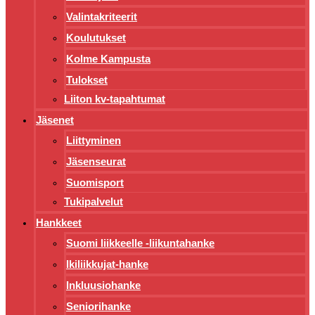
Valintakriteerit
Koulutukset
Kolme Kampusta
Tulokset
Liiton kv-tapahtumat
Jäsenet
Liittyminen
Jäsenseurat
Suomisport
Tukipalvelut
Hankkeet
Suomi liikkeelle -liikuntahanke
Ikiliikkujat-hanke
Inkluusiohanke
Seniorihanke