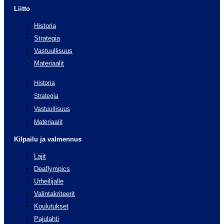
Liitto
Historia
Strategia
Vastuullisuus
Materiaalit
Historia
Strategia
Vastuullisuus
Materiaalit
Kilpailu ja valmennus
Lajit
Deaflympics
Urheilijalle
Valintakriteerit
Koulutukset
Pajulahti