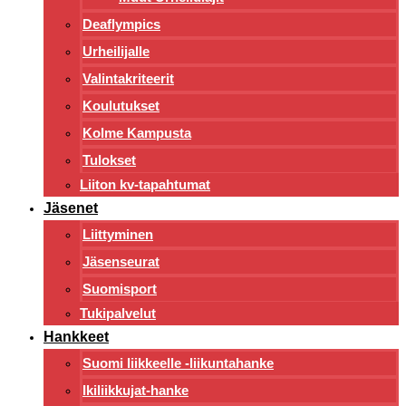
Deaflympics
Urheilijalle
Valintakriteerit
Koulutukset
Kolme Kampusta
Tulokset
Liiton kv-tapahtumat
Jäsenet
Liittyminen
Jäsenseurat
Suomisport
Tukipalvelut
Hankkeet
Suomi liikkeelle -liikuntahanke
Ikiliikkujat-hanke