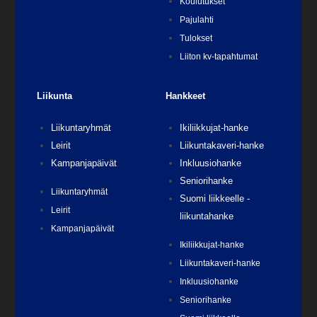
Koulutukset
Pajulahti
Tulokset
Liiton kv-tapahtumat
Liikunta
Hankkeet
Liikuntaryhmät
Ikiliikkujat-hanke
Leirit
Liikuntakaveri-hanke
Kampanjapäivät
Inkluusiohanke
Seniorihanke
Liikuntaryhmät
Suomi liikkeelle -
Leirit
liikuntahanke
Kampanjapäivät
Ikiliikkujat-hanke
Liikuntakaveri-hanke
Inkluusiohanke
Seniorihanke