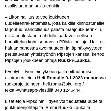
osallistua maajoukkuerinkiin.
– Liiton hallitus toivoo joukkueen
uudelleenrakentamista, jotta kaikille kiinnostuneille
tarjoutuu mahdollisuus päästä maajoukkuerinkiin,
mikä puolestaan mahdollistaa tavoitteellisen
harjoittelun kohti seuraavia PBM-kilpailuja. Hallitus
haluaa panostaa avoimuuteen ja läpinäkyvyyteen
perustuvaan yhteistyöhön Pipsojen kanssa, kertoo
Pipsojen joukkueenjohtaja
Ruukki-Laukka
.
Kyselyt liittyen leiritykseen ja ilmoittautumiset
avoimeen leiriin
Heli Romulle
9.1.2023 mennessä
ruokarajoitteineen; heli.romu@skul.org /
teksti-/whatsapp-viestillä 040 1246444.
Lisätietoja Pipsoihin liittyen voi tiedustella uudelta
joukkueenjohtajalta, Emmi Ruukki-Laukalta,