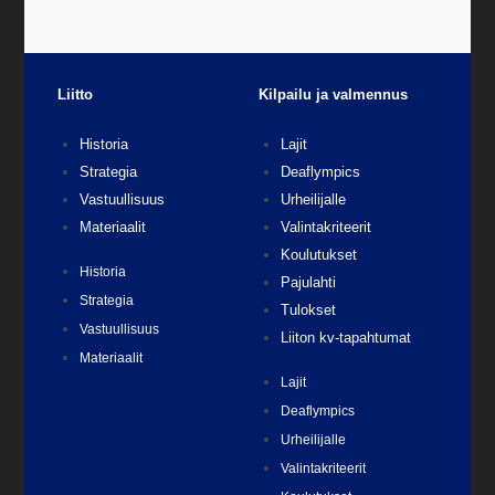
Liitto
Kilpailu ja valmennus
Historia
Lajit
Strategia
Deaflympics
Vastuullisuus
Urheilijalle
Materiaalit
Valintakriteerit
Koulutukset
Historia
Pajulahti
Strategia
Tulokset
Vastuullisuus
Liiton kv-tapahtumat
Materiaalit
Lajit
Deaflympics
Urheilijalle
Valintakriteerit