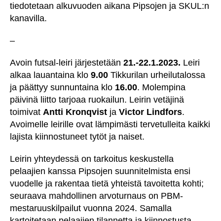
tiedotetaan alkuvuoden aikana Pipsojen ja SKUL:n
kanavilla.
–
Avoin futsal-leiri järjestetään
21.-22.1.2023.
Leiri
alkaa lauantaina klo
9.00
Tikkurilan urheilutalossa
ja päättyy sunnuntaina klo
16.00
. Molempina
päivinä liitto tarjoaa ruokailun. Leirin vetäjinä
toimivat
Antti Kronqvist
ja
Victor Lindfors
.
Avoimelle leirille ovat lämpimästi tervetulleita kaikki
lajista kiinnostuneet tytöt ja naiset.
Leirin yhteydessä on tarkoitus keskustella
pelaajien kanssa Pipsojen suunnitelmista ensi
vuodelle ja rakentaa tietä yhteistä tavoitetta kohti;
seuraava mahdollinen arvoturnaus on PBM-
mestaruuskilpailut vuonna 2024. Samalla
kartoitetaan pelaajien tilannetta ja kiinnostusta