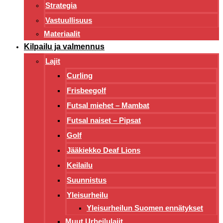
Strategia
Vastuullisuus
Materiaalit
Kilpailu ja valmennus
Lajit
Curling
Frisbeegolf
Futsal miehet – Mambat
Futsal naiset – Pipsat
Golf
Jääkiekko Deaf Lions
Keilailu
Suunnistus
Yleisurheilu
Yleisurheilun Suomen ennätykset
Muut Urheilulajit