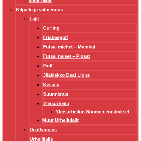
Materiaalit
Kilpailu ja valmennus
Lajit
Curling
Frisbeegolf
Futsal miehet – Mambat
Futsal naiset – Pipsat
Golf
Jääkiekko Deaf Lions
Keilailu
Suunnistus
Yleisurheilu
Yleisurheilun Suomen ennätykset
Muut Urheilulajit
Deaflympics
Urheilijalle