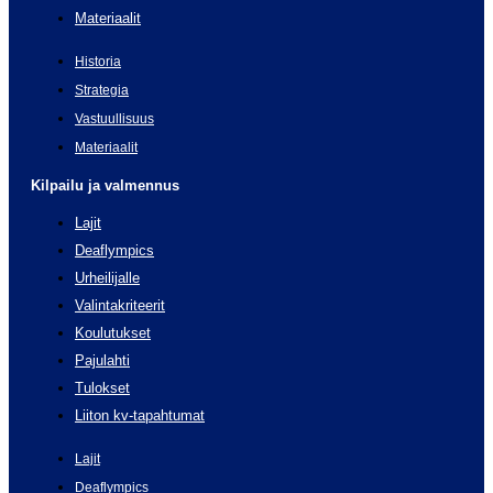
Materiaalit
Historia
Strategia
Vastuullisuus
Materiaalit
Kilpailu ja valmennus
Lajit
Deaflympics
Urheilijalle
Valintakriteerit
Koulutukset
Pajulahti
Tulokset
Liiton kv-tapahtumat
Lajit
Deaflympics