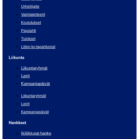
Urheilijalle
Valintakriteerit
Koulutukset
Pajulahti
Tulokset
Liiton kv-tapahtumat
Liikunta
Liikuntaryhmät
Leirit
Kampanjapäivät
Liikuntaryhmät
Leirit
Kampanjapäivät
Hankkeet
Ikiliikkujat-hanke