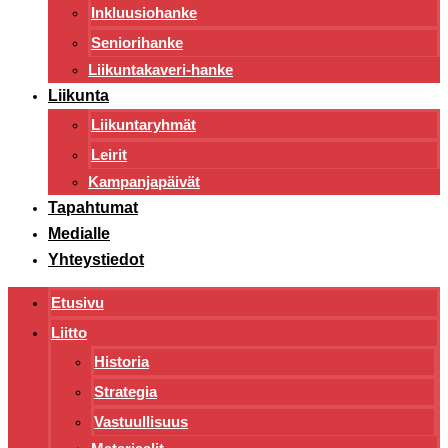
Inkluusiohanke
Seniorihanke
Liikuntakaveri-hanke
Liikunta
Liikuntaryhmät
Leirit
Kampanjapäivät
Tapahtumat
Medialle
Yhteystiedot
Etusivu
Liitto
Historia
Strategia
Vastuullisuus