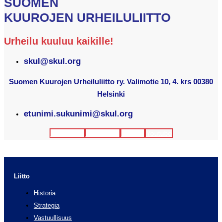
SUOMEN
KUUROJEN URHEILULIITTO
Urheilu kuuluu kaikille!
skul@skul.org
Suomen Kuurojen Urheiluliitto ry. Valimotie 10, 4. krs 00380
Helsinki
etunimi.sukunimi@skul.org
Facebook
Instagram
Twitter
Youtube
Liitto
Historia
Strategia
Vastuullisuus