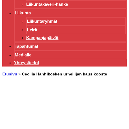
Liikuntakaveri-hanke
Liikunta
Liikuntaryhmät
Leirit
Kampanjapäivät
Tapahtumat
Medialle
Yhteystiedot
Etusivu
»
Cecilia Hanhikosken urheilijan kausikooste