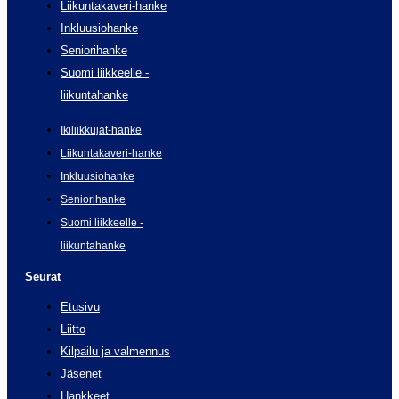
Liikuntakaveri-hanke
Inkluusiohanke
Seniorihanke
Suomi liikkeelle -
liikuntahanke
Ikiliikkujat-hanke
Liikuntakaveri-hanke
Inkluusiohanke
Seniorihanke
Suomi liikkeelle -
liikuntahanke
Seurat
Etusivu
Liitto
Kilpailu ja valmennus
Jäsenet
Hankkeet