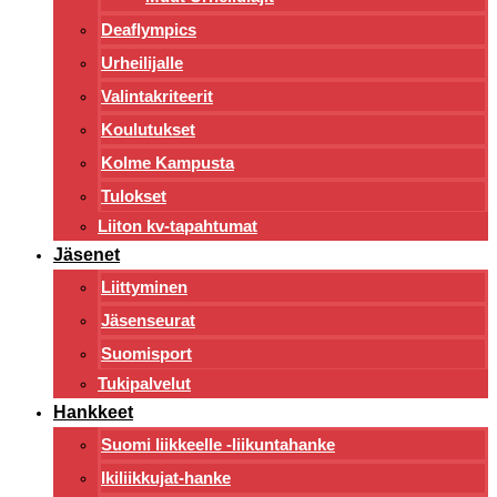
Deaflympics
Urheilijalle
Valintakriteerit
Koulutukset
Kolme Kampusta
Tulokset
Liiton kv-tapahtumat
Jäsenet
Liittyminen
Jäsenseurat
Suomisport
Tukipalvelut
Hankkeet
Suomi liikkeelle -liikuntahanke
Ikiliikkujat-hanke