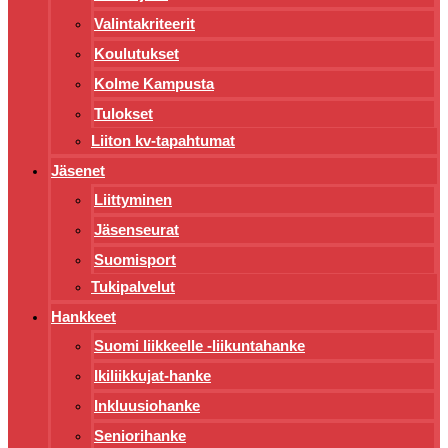
Valintakriteerit
Koulutukset
Kolme Kampusta
Tulokset
Liiton kv-tapahtumat
Jäsenet
Liittyminen
Jäsenseurat
Suomisport
Tukipalvelut
Hankkeet
Suomi liikkeelle -liikuntahanke
Ikiliikkujat-hanke
Inkluusiohanke
Seniorihanke